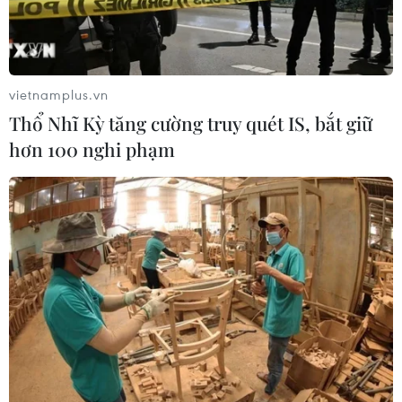
vietnamplus.vn
Thổ Nhĩ Kỳ tăng cường truy quét IS, bắt giữ
hơn 100 nghi phạm
M.U bị Burnley cầm hòa tại Old Trafford:
Nguy thật rồi Mourinho
27/12/2017 02:15