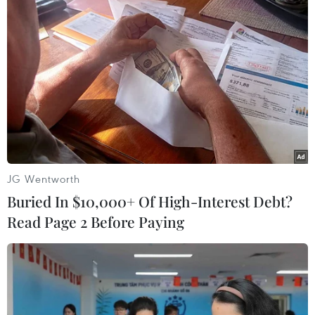
#Mohamed Salah
Anh
Theo dõi VietnamPlus
JG Wentworth
TIN LIÊN QUAN
Buried In $10,000+ Of High-Interest Debt?
Read Page 2 Before Paying