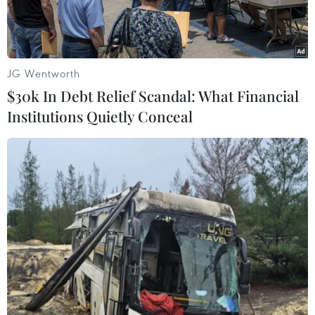
JG Wentworth
$30k In Debt Relief Scandal: What Financial
Institutions Quietly Conceal
Quỷ đỏ trải qua 4 trận không thắng. (Nguồn: Getty Images)
Manchester United tiếp tục gây thất vọng trong
những ngày cuối năm khi bị Southampton cầm
hòa 0-0 ngay trên sân nhà ở vòng 21 Premier
League.
Đây cũng là trận thứ tư liên tiếp đoàn quân của
huấn luyện viên Jose Mourinho không biết đến