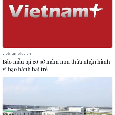
bước vào thử thách lớn nhất
03/08/2026 13:04
Xem trực tiếp Indonesia-Việt Nam tại
ASEAN Cup 2026 trên kênh nào?
03/08/2026 09:21
vietnamplus.vn
Bảo mẫu tại cơ sở mầm non thừa nhận hành
Đội tuyển Việt Nam đặt mục
vi bạo hành hai trẻ
tiêu 3 điểm, cảnh báo Indonesia
trước giờ G
03/08/2026 07:39
ASEAN Cup 2026: Indonesia tổn thất
lực lượng trước trận quyết đấu tuyển