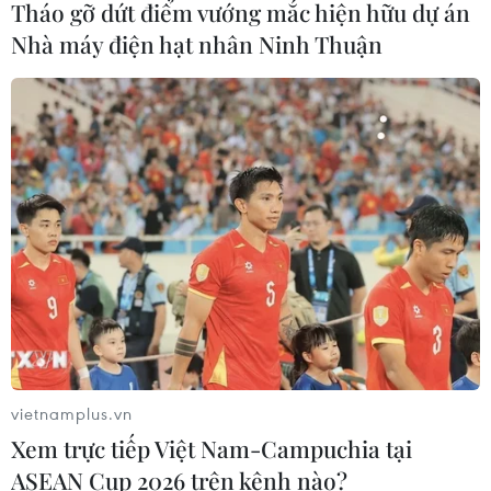
Tháo gỡ dứt điểm vướng mắc hiện hữu dự án
Nhà máy điện hạt nhân Ninh Thuận
CƠ QUAN CHỦ QUẢN: THÔNG TẤN XÃ VIỆT NAM
Tổng Biên tập: TRẦN TIẾN DUẨN
Phó Tổng Biên tập: NGUYỄN THỊ TÁM, KHÚC THANH
THỦY
Sở hữu trí tuệ
Quy định sử dụng
RSS
Hỗ trợ
Ngôn ngữ
TTXVN
Dịch vụ tin
Quảng cáo
vietnamplus.vn
Liên hệ
Xem trực tiếp Việt Nam-Campuchia tại
ASEAN Cup 2026 trên kênh nào?