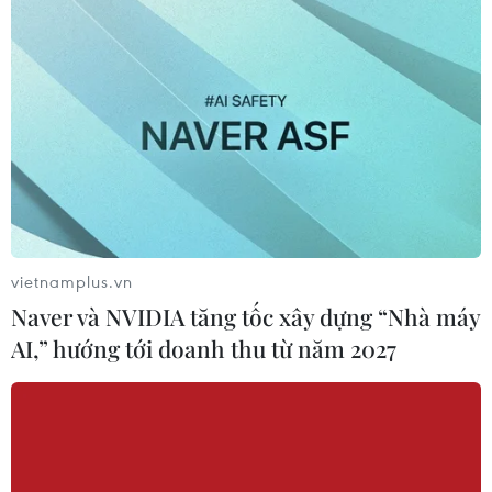
Nam tạo "cơn địa chấn" trên truyền
thông khu vực
04/08/2026 02:45
Báo chí Đông Nam Á "dậy
sóng" vì tuyển Việt Nam, chỉ ra lý do
Indonesia thua đau
04/08/2026 02:32
vietnamplus.vn
'Hủy diệt' Indonesia 3-0, tuyển Việt
Naver và NVIDIA tăng tốc xây dựng “Nhà máy
Nam khẳng định vị thế nhà vô địch
AI,” hướng tới doanh thu từ năm 2027
ASEAN Cup
03/08/2026 15:39
ASEAN Cup 2026: Tuyển Việt Nam