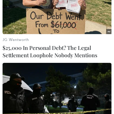
JG Wentworth
$25,000 In Personal Debt? The Legal
Settlement Loophole Nobody Mentions
Lingard tỏa sáng giúp M.U thoát thua
trước Burnley trên sân nhà
26/12/2017 23:30
Jesse Lingard đã sắm vai người hùng khi lập cú đúp
giúp Manchester United cầm hòa 2-2 trong cuộc đón
tiếp Burnley ngay trên sân nhà Old Trafford tại vòng 20
Premier League.