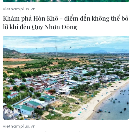
Lan
vietnamplus.vn
02/08/2026 22:40
Khám phá Hòn Khô - điểm đến không thể bỏ
lỡ khi đến Quy Nhơn Đông
Nhận định Việt Nam vs Indonesia:
Chờ kỳ tích ngay tại 'chảo lửa'
Pakansari
02/08/2026 14:04
HLV Kim Sang Sik: 'Tuyển Việt Nam
đặt mục tiêu giành 3 điểm ngay trên
sân Indonesia'
02/08/2026 13:04
Xem thêm
vietnamplus.vn