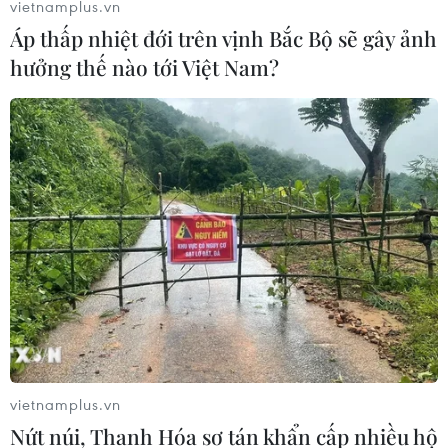
Man City nối dài kỷ lục, bỏ xa Manchester
vietnamplus.vn
Áp thấp nhiệt đới trên vịnh Bắc Bộ sẽ gây ảnh
United đến 15 điểm
hưởng thế nào tới Việt Nam?
28/12/2017 01:37
Manchester City tiếp tục thể hiện phong độ ấn tượng ở
mùa giải này khi có chiến thắng 1-0 trên sân của
Newcastle United ở vòng 20 Premier League.
vietnamplus.vn
Nứt núi, Thanh Hóa sơ tán khẩn cấp nhiều hộ