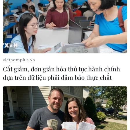
Man United đánh rơi chiến thắng
ở phút bù giờ trong thế hơn người
vietnamplus.vn
24/12/2017 00:02
Cắt giảm, đơn giản hóa thủ tục hành chính
Dù được thi đấu hơn người song Manchester United đã
dựa trên dữ liệu phải đảm bảo thực chất
không thể khép lại lượt đi Premier League hoàn hảo như
đội bóng láng giềng khi để cho Leicester City cầm hòa
2-2 ở phút bù giờ.