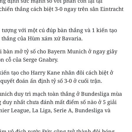
g định sức mạnh so với phần còn lại tại
hiến thắng cách biệt 3-0 ngay trên sân Eintracht
n tượng với một cú đúp bàn thắng và 1 kiến tạo
n thắng của Hùm xám xứ Bavaria.
i bàn mở tỷ số cho Bayern Munich ở ngay giây
n cỗ của Serge Gnabry.
kiến tạo cho Harry Kane nhân đôi cách biệt ở
quyết đoán ấn định tỷ số 3-0 ở cuối trận.
nich duy trì mạch toàn thắng ở Bundesliga mùa
ng duy nhất chưa đánh mất điểm số nào ở 5 giải
ier League, La Liga, Serie A, Bundesliga và
im vô địch nước Đức cũng trở thành đội bóng