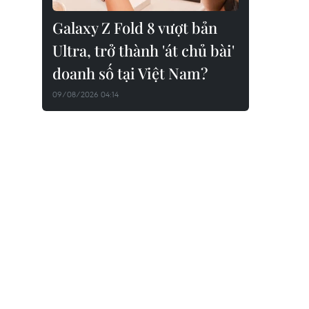
Galaxy Z Fold 8 vượt bản
Ultra, trở thành 'át chủ bài'
doanh số tại Việt Nam?
09/08/2026 04:14