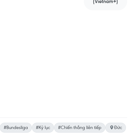
(Vietnam+)
#Bundesliga
#Kỷ lục
#Chiến thắng liên tiếp
Đức