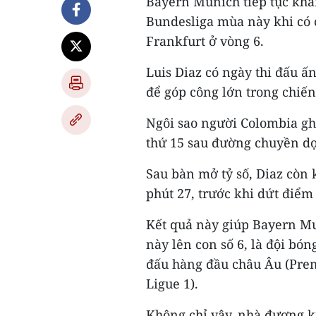
Bayern Munich tiếp tục khẳn
Bundesliga mùa này khi có c
Frankfurt ở vòng 6.
Luis Diaz có ngày thi đấu ấ
để góp công lớn trong chiế
Ngôi sao người Colombia gh
thứ 15 sau đường chuyền dọ
Sau bàn mở tỷ số, Diaz còn 
phút 27, trước khi dứt điểm 
Kết quả này giúp Bayern Mu
này lên con số 6, là đội bó
đấu hàng đầu châu Âu (Prem
Ligue 1).
Không chỉ vậy, nhà đương k