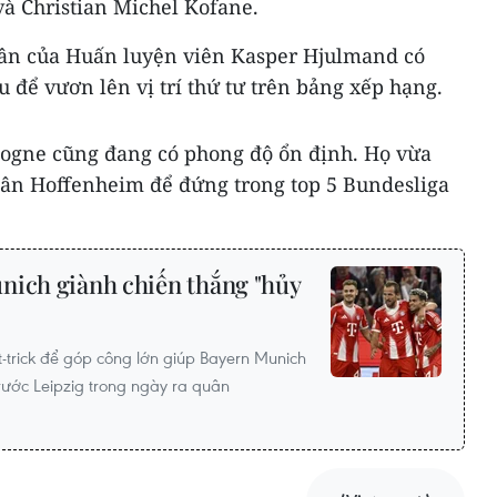
và Christian Michel Kofane.
uân của Huấn luyện viên Kasper Hjulmand có
 để vươn lên vị trí thứ tư trên bảng xếp hạng.
ologne cũng đang có phong độ ổn định. Họ vừa
 sân Hoffenheim để đứng trong top 5 Bundesliga
nich giành chiến thắng "hủy
-trick để góp công lớn giúp Bayern Munich
trước Leipzig trong ngày ra quân