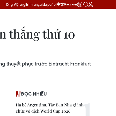
Tiếng Việt
English
Français
Español
中文
Русский
n thắng thứ 10
g thuyết phục trước Eintracht Frankfurt
ĐỌC NHIỀU
Hạ bệ Argentina, Tây Ban Nha giành
chức vô địch World Cup 2026