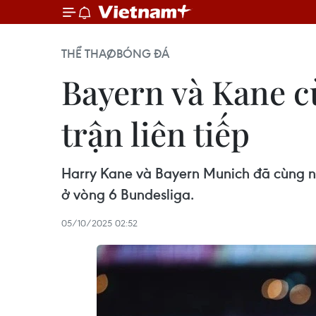
THỂ THAO
BÓNG ĐÁ
Bayern và Kane cù
trận liên tiếp
Harry Kane và Bayern Munich đã cùng nha
ở vòng 6 Bundesliga.
05/10/2025 02:52