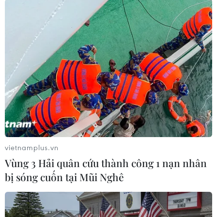
về nối lại đàm phán gia nhập EU
08/08/2026 07:54
Italy bác tối hậu thư của Tây Ban Nha
về kiểm soát biên giới
08/08/2026 07:27
EU triển khai mạng vệ tinh riêng,
củng cố chủ quyền số
vietnamplus.vn
08/08/2026 04:15
Vùng 3 Hải quân cứu thành công 1 nạn nhân
bị sóng cuốn tại Mũi Nghê
Liên hợp quốc kêu gọi chấm dứt tấn
công dân thường trong xung đột