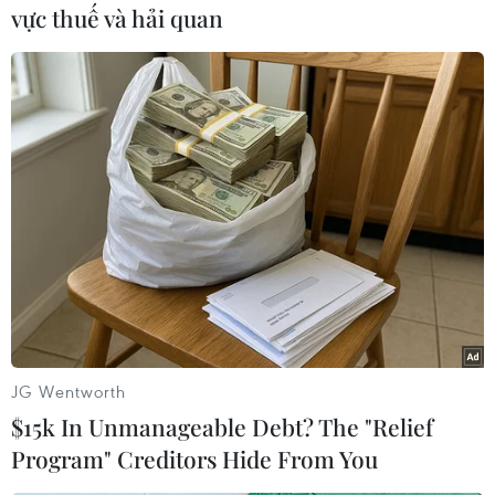
vực thuế và hải quan
#Nga
#Belarus
#Hợp tác
#Kinh tế
Belarus
Nga
Theo dõi VietnamPlus
JG Wentworth
$15k In Unmanageable Debt? The "Relief
TIN CÙNG CHUYÊN MỤC
Program" Creditors Hide From You
Iceland trước cuộc trưng cầu ý dân