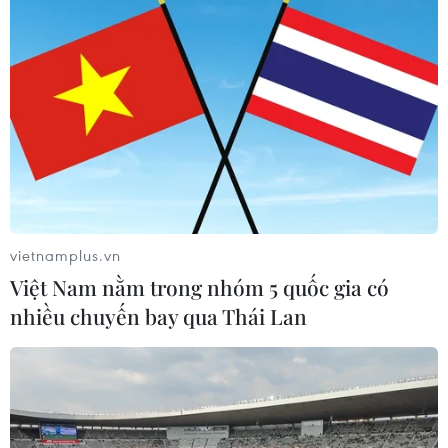
Máy bay chở khách nội địa đầu tiên
của Nga hoàn tất chuyến bay thử
nghiệm
04/08/2026 01:25
Xem thêm
vietnamplus.vn
Việt Nam nằm trong nhóm 5 quốc gia có
nhiều chuyến bay qua Thái Lan
CƠ QUAN CHỦ QUẢN: THÔNG TẤN XÃ VIỆT NAM
Tổng Biên tập: TRẦN TIẾN DUẨN