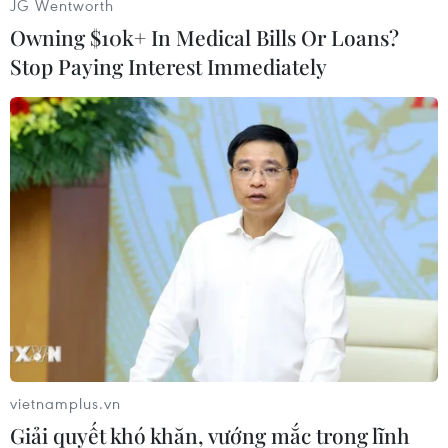
JG Wentworth
Owning $10k+ In Medical Bills Or Loans?
Ông cho biết hai bên đã thảo luận các vấn đề
hợp táctoàn diện song phương, trước hết trong
Stop Paying Interest Immediately
lĩnh vực công nghiệp quốcphòng./.
(TTXVN)
vietnamplus.vn
Giải quyết khó khăn, vướng mắc trong lĩnh