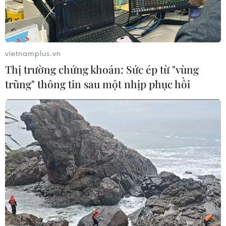
Thắt chặt tình hữu nghị sắt son giữa
các cựu chuyên gia quân sự Nga với
Việt Nam
vietnamplus.vn
06/08/2026 06:23
Thị trường chứng khoán: Sức ép từ "vùng
trũng" thông tin sau một nhịp phục hồi
Anh công bố kết quả điều tra ban
đầu vụ đâm dao ở trung tâm London
06/08/2026 06:00
Ba Lan thảo luận việc thành lập căn
cứ quân sự thường trực với Mỹ
06/08/2026 00:06