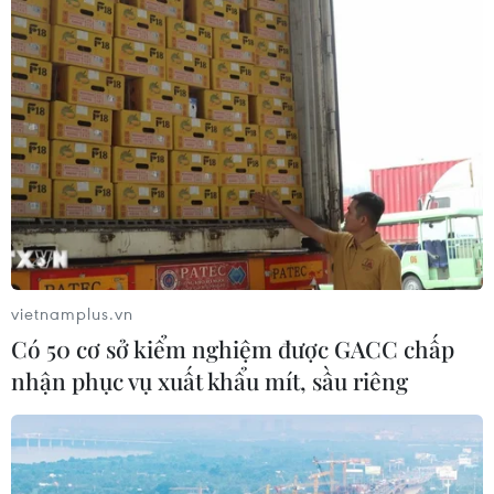
có liên quan đến giáo phái Shincheonji (Tân Thiên Địa),
đã đóng cửa và khử trùng 188 điểm.
vietnamplus.vn
Có 50 cơ sở kiểm nghiệm được GACC chấp
nhận phục vụ xuất khẩu mít, sầu riêng
Hàn Quốc có ca tử vong thứ 10, số người
nhiễm COVID-19 tăng lên 977