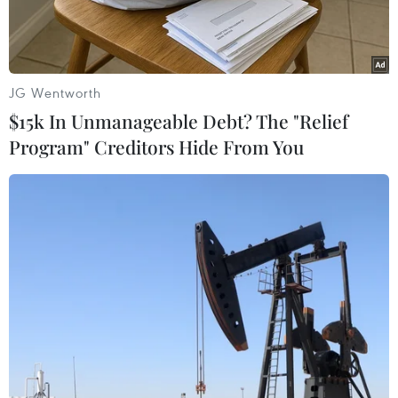
JG Wentworth
$15k In Unmanageable Debt? The "Relief
Program" Creditors Hide From You
Lối vào tòa nhà chính của Bộ Quốc phòng Hàn Quốc ở Seoul
((Nguồn: Yonhap)
Bộ Quốc phòng Hàn Quốc ngày 25/2 cho biết sẽ
tạm thời đóng cửa phòng họp báo và phòng họp
để tiến hành khử trùng phòng dịch bệnh viêm
đường hô hấp cấp COVID-19, sau khi một phóng
viên quay phim của một tờ báo địa phương phải