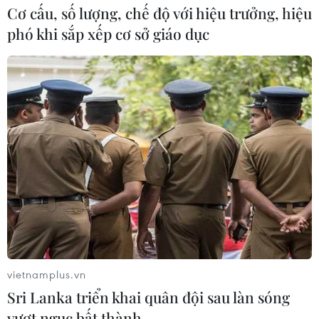
Cơ cấu, số lượng, chế độ với hiệu trưởng, hiệu
phó khi sắp xếp cơ sở giáo dục
TIN CÙNG CHUYÊN MỤC
vietnamplus.vn
Sri Lanka triển khai quân đội sau làn sóng
Hàn Quốc áp dụng ưu đãi thuế hỗ
vượt ngục bất thành