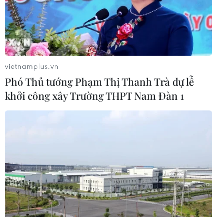
Dấu mốc quan trọng trong quan hệ
Việt Nam-Australia
06/08/2026 08:29
vietnamplus.vn
Phó Thủ tướng Phạm Thị Thanh Trà dự lễ
Hàn Quốc tăng cường giải pháp
khởi công xây Trường THPT Nam Đàn 1
ngăn chặn đánh bạc trực tuyến trong
quân đội
06/08/2026 04:52
Tổng Bí thư, Chủ tịch nước Tô Lâm
sẽ thăm cấp Nhà nước tới Australia và
New Zealand
06/08/2026 04:30