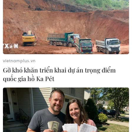
vietnamplus.vn
Gỡ khó khăn triển khai dự án trọng điểm
quốc gia hồ Ka Pét
(TTXVN/Vietnam+)