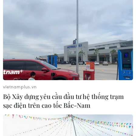
Australia
07/08/2026 05:00
Hãng hàng không Air Premia của
Hàn Quốc nối lại đường bay
Incheon-TP Hồ Chí Minh
07/08/2026 04:28
Mở ra giai đoạn triển khai thực chất
quan hệ giữa Việt Nam và Australia
vietnamplus.vn
07/08/2026 01:27
Bộ Xây dựng yêu cầu đầu tư hệ thống trạm
sạc điện trên cao tốc Bắc-Nam
Ấn Độ thử thành công tên lửa đạn
đạo Agni-4, tầm bắn 4.000 km
06/08/2026 23:17