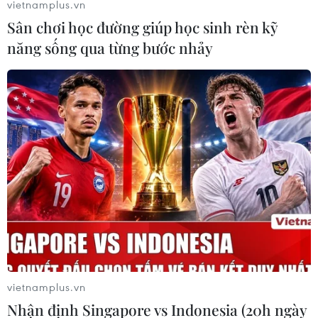
vietnamplus.vn
Sân chơi học đường giúp học sinh rèn kỹ
năng sống qua từng bước nhảy
Thủ tướng Hàn Quốc chuyển trụ sở công
tác tới thành phố Daegu
25/02/2020 05:52
Thủ tướng kiêm Chủ tịch Ủy ban phòng chống tai nạn
và quản lý an toàn trung ương Hàn Quốc Chung Sye-
kyun sẽ chuyển trụ sở công tác tới thành phố Daegu từ
ngày 25/2.
vietnamplus.vn
Nhận định Singapore vs Indonesia (20h ngày