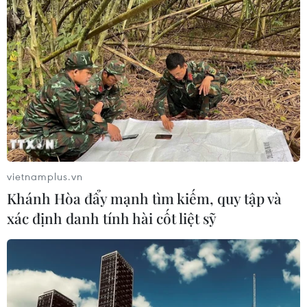
04/08/2026 14:08
Ngành Trí tuệ Nhân tạo của Trung
Quốc vượt mốc 1.200 tỷ NDT trong
năm 2025
04/08/2026 13:20
vietnamplus.vn
Xem thêm
Khánh Hòa đẩy mạnh tìm kiếm, quy tập và
xác định danh tính hài cốt liệt sỹ
CƠ QUAN CHỦ QUẢN: THÔNG TẤN XÃ VIỆT NAM