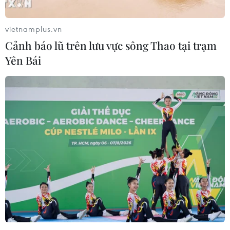
Khu 'phố Hàn Quốc' tại Hà Nội thế
nào giữa tâm dịch COVID-19?
vietnamplus.vn
25/02/2020 06:27
Cảnh báo lũ trên lưu vực sông Thao tại trạm
Giữa lúc dịch bệnh COVID-19 đang diễn biến phức tạp
Yên Bái
tại Hàn Quốc thì những con phố người Hàn tại Hà Nội
những ngày này cũng trở nên xáo trộn đáng kể so với
trước.