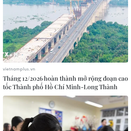
25/02/2020 08:36
Số ca nhiễm chủng mới của virus corona (SARS CoV-2)
tại Hàn Quốc vừa tăng thêm 84 trường hợp, nâng tổng
số người nhiễm bệnh tại nước này lên 977.
vietnamplus.vn
Tháng 12/2026 hoàn thành mở rộng đoạn cao
tốc Thành phố Hồ Chí Minh-Long Thành