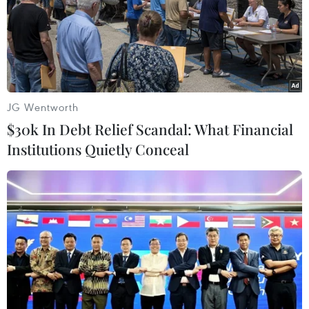
TIN LIÊN QUAN
JG Wentworth
$30k In Debt Relief Scandal: What Financial
Institutions Quietly Conceal
Syria: Các nhân chứng khẳng định video
về vũ khí hóa học là giả mạo
27/04/2018 04:55
Hàng chục nhân chứng tại bệnh viện Douma khẳng