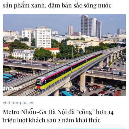
sản phẩm xanh, đậm bản sắc sông nước
Quân cảnh Nga được triển khai tới khu
vực Đông Qalamoun của Syria
28/04/2018 08:28
Quân cảnh Nga đã được triển khai tới khu vực Đông
Qalamoun, bên ngoài thủ đô Damascus của Syria, để
duy trì an ninh tại những thị trấn vừa giành lại được.
vietnamplus.vn
Metro Nhổn-Ga Hà Nội đã “cõng” hơn 14
triệu lượt khách sau 2 năm khai thác