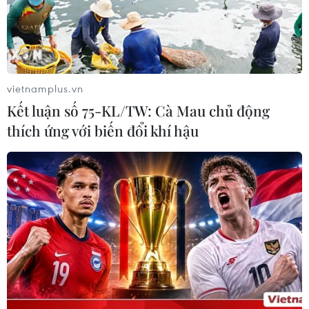
Iran-Oman đàm phán thiết lập tuyến
hàng hải mới qua eo biển Hormuz
vietnamplus.vn
04/08/2026 22:42
Kết luận số 75-KL/TW: Cà Mau chủ động
thích ứng với biến đổi khí hậu
Cố vấn quân sự Iran tiết lộ
sốc, tuyên bố hàng trăm binh sĩ Mỹ
đã thiệt mạng
04/08/2026 15:51
Liban và Israel nối lại đàm phán trực
tiếp về giải giáp Hezbollah
04/08/2026 14:56