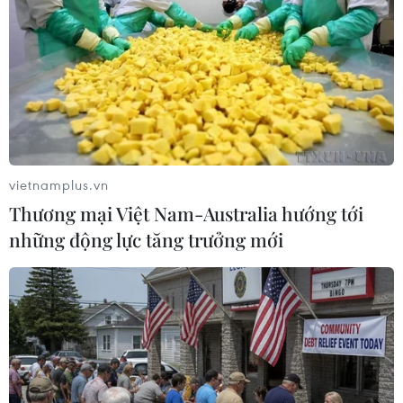
#tin tức hot
#tin tức an ninh thời sự
#thời sự hôm nay
#bản tin thời sự
#tội phạm
#truy nã
#tội phạm hình sự
#hình sự
#công an
#vụ án
#phạm pháp
#pháp luật
#pháp đình
#xã hội
#an ninh xã hội
#chính trị
#VietnamPlus
Iran
Nga
Syria
Thổ Nhĩ Kỳ
vietnamplus.vn
Thương mại Việt Nam-Australia hướng tới
những động lực tăng trưởng mới
Theo dõi VietnamPlus