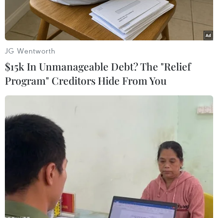
JG Wentworth
$15k In Unmanageable Debt? The "Relief
Program" Creditors Hide From You
Cảnh đổ nát tại thị trấn Douma, Đông Ghouta, Syria ngày 16/4.
(Nguồn: EPA/TTXVN)
Ngày 28/4, Ngoại trưởng Nga Sergey Lavrov đã
tiếp đón những người đồng cấp Iran và Thổ Nhĩ
Kỳ để hội đàm về tình hình Syria, sau vụ Mỹ và