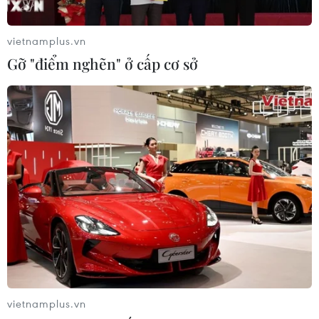
vietnamplus.vn
Gỡ "điểm nghẽn" ở cấp cơ sở
TIN CÙNG CHUYÊN MỤC
Mỹ có đang chuẩn bị một
chiến lược mới nhằm vào Iran?
07/08/2026 10:08
Mỹ can thiệp khẩn cấp, ngăn
Israel mở rộng đòn trừng phạt
Hezbollah
07/08/2026 02:31
vietnamplus.vn