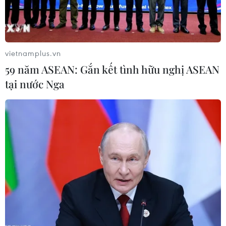
định đoạn video mà cả thế giới xem, trong đó có những
người được xem như là nạn nhân vũ khí hóa học cùng
với nhân viên cứu trợ, đều là "giả mạo."
vietnamplus.vn
59 năm ASEAN: Gắn kết tình hữu nghị ASEAN
tại nước Nga
Syria: Quân chính phủ tiếp tục đẩy lùi IS ở