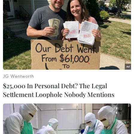
JG Wentworth
$25,000 In Personal Debt? The Legal
Settlement Loophole Nobody Mentions
#Camera
#Ngoại trưởng Nga
#Sergey Lavrov
#Vũ khí hóa học
#Tình hình Syria
#JCPOA
#tin tức
#tin tức mới nhất
#tin tức 24h
#tin tức mới nhất trong ngày
#tin tức thời sự