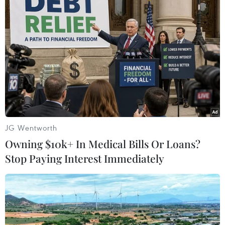
trong thời gian 3 tháng để đánh
giá hiệu quả.
(TTXVN/Vietnam+)
JG Wentworth
Owning $10k+ In Medical Bills Or Loans?
Stop Paying Interest Immediately