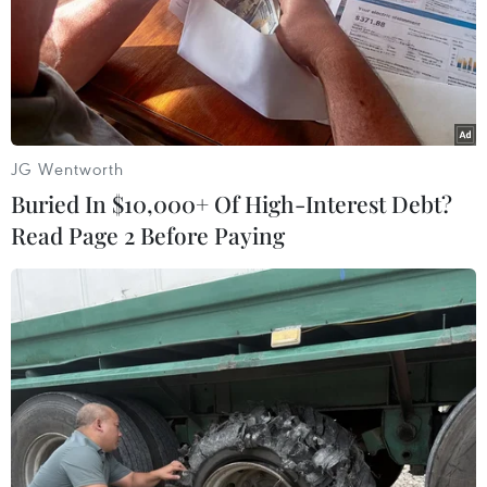
Tháo gỡ điểm nghẽn, mở rộng cửa cho trái cây
Việt vào thị trường Trung Quốc
Thúc đẩy kết nối nhà mua hàng Trung Quốc với
doanh nghiệp Việt Nam qua VIS 2026
Tìm kiếm, cứu hộ tàu Khôi Nguyên 18: Đã có 48
JG Wentworth
người được cứu sống
Buried In $10,000+ Of High-Interest Debt?
Bộ Ngoại giao thông tin về cứu hộ, cứu nạn tàu
Read Page 2 Before Paying
Khôi Nguyên 18 gặp nạn trên biển
TIN LIÊN QUAN