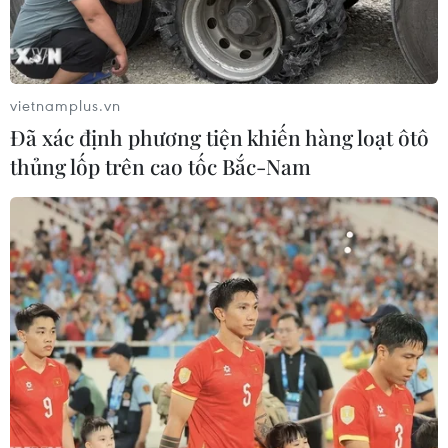
vietnamplus.vn
Đã xác định phương tiện khiến hàng loạt ôtô
thủng lốp trên cao tốc Bắc-Nam
Chính thức mở đường chuyên dụng cặp
cửa khẩu quốc tế Hữu Nghị-Hữu Nghị
Quan
27/05/2024 05:25
Việc mở đường chuyên dụng nhằm nâng cao năng lực,