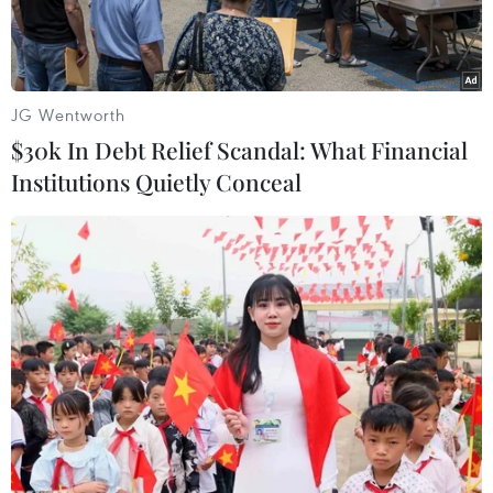
dựng biên giới hữu nghị, phồn vinh.
JG Wentworth
$30k In Debt Relief Scandal: What Financial
Institutions Quietly Conceal
Lãnh đạo tỉnh Cao Bằng, lãnh đạo huyện Hạ Lang cùng đại
diện lãnh đạo huyện Đại Tân (Trung Quốc) bấm nút khởi động
cửa khẩu song phương Lý Vạn-Thạc Long. (Ảnh: Văn
Đạt/TTXVN)
Sáng 27/2, Ủy ban Nhân dân huyện Hạ Lang,
tỉnh Cao Bằng và Huyện ủy, Chính quyền nhân
dân huyện Đại Tân (tỉnh Quảng Tây, Trung
Quốc) phối hợp tổ chức Lễ công bố mở cửa khẩu