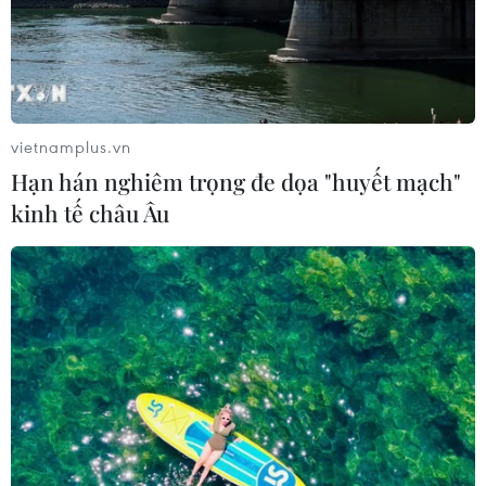
vietnamplus.vn
Hạn hán nghiêm trọng đe dọa "huyết mạch"
kinh tế châu Âu