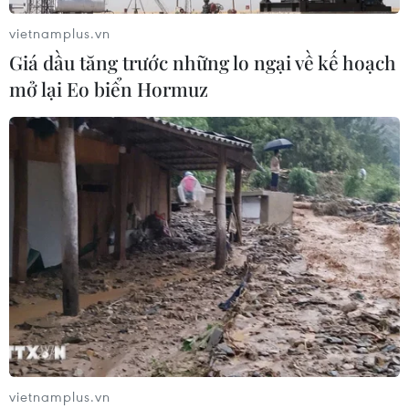
07/08/2026 08:33
vietnamplus.vn
Giá dầu tăng trước những lo ngại về kế hoạch
Canh tác biển - động lực mới cho
mở lại Eo biển Hormuz
kinh tế biển Việt Nam
07/08/2026 08:14
Giá vàng hướng tới tuần tăng mạnh
nhất kể từ tháng 1/2026
07/08/2026 08:14
Hạn hán nghiêm trọng đe dọa "huyết
mạch" kinh tế châu Âu
07/08/2026 07:58
vietnamplus.vn