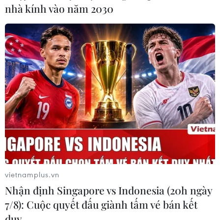
nhà kính vào năm 2030
Thông quan xuất nhập cảnh cho du khách
và cư dân biên giới qua cửa khẩu Hoành
Mô
25/02/2025 05:52
Thời gian thông quan từ thứ 2-6 hằng tuần, buổi sáng từ
8 giờ đến 9 giờ, buổi chiều từ 15 giờ đến 16 giờ (giờ Hà
Nội); buổi sáng từ 9 giờ đến 10 giờ, buổi chiều từ 16 giờ
đến 17 giờ (giờ Bắc Kinh).
vietnamplus.vn
Nhận định Singapore vs Indonesia (20h ngày
7/8): Cuộc quyết đấu giành tấm vé bán kết
duy …