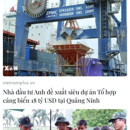
vietnamplus.vn
Nhà đầu tư Anh đề xuất siêu dự án Tổ hợp
cảng biển 18 tỷ USD tại Quảng Ninh