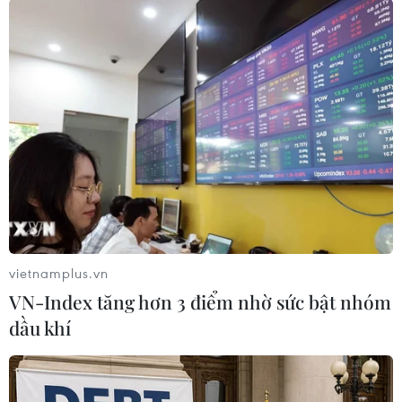
Bằng-Quảng Tây nói chung; giữa hai huyện Hạ
Lang, Đại Tân nói riêng; là tiền đề để triển khai
kết nối quy hoạch hạ tầng chặt chẽ, đồng bộ;
nâng cao chất lượng công tác thu hút đầu tư;
cùng nghiên cứu xây dựng các cơ chế chính
sách phù hợp, mang tới những điều kiện thuận
lợi mới cho hoạt động giao thương, du lịch và
giao lưu nhân dân./.
Thống nhất thí điểm thời
gian mở cửa khẩu Bắc
vietnamplus.vn
Luân 2 từ ngày 1/9
VN-Index tăng hơn 3 điểm nhờ sức bật nhóm
Móng Cái (Quảng Ninh) và Đông
dầu khí
Hưng (Trung Quốc) thống nhất
thông quan cả ngày lễ, ngày nghỉ
thứ Bảy và Chủ nhật (trừ ngày Tết)