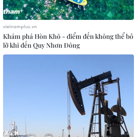
vietnamplus.vn
Khám phá Hòn Khô - điểm đến không thể bỏ
lỡ khi đến Quy Nhơn Đông
TIN CÙNG CHUYÊN MỤC
Giá dầu tăng trước những lo ngại về
kế hoạch mở lại Eo biển Hormuz
07/08/2026 08:58
Nhà đầu tư Anh đề xuất siêu dự án Tổ
hợp cảng biển 18 tỷ USD tại Quảng
Ninh