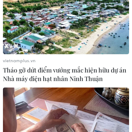
#Cao Bằng
#Trung Quốc
#Lý Vạn
#Thạc Long
#cửa khẩu song phương
#biên giới hữu nghị
#Quảng Tây
#Hạ Lang
#Đại Tân
Cao Bằng
Trung Quốc
vietnamplus.vn
Theo dõi VietnamPlus
Tháo gỡ dứt điểm vướng mắc hiện hữu dự án
Nhà máy điện hạt nhân Ninh Thuận
QUAN HỆ VIỆT NAM-TRUNG QUỐC
Doanh nghiệp Trung Quốc đánh giá cao triển
vọng hợp tác cơ giới hóa nông nghiệp với Việt
Nam