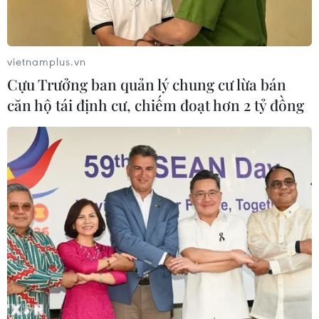
vietnamplus.vn
Cựu Trưởng ban quản lý chung cư lừa bán
căn hộ tái định cư, chiếm đoạt hơn 2 tỷ đồng