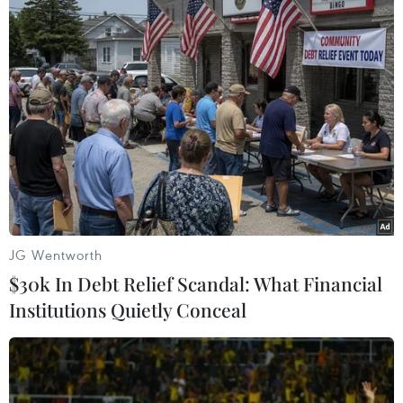
vô địch AFF Cup, hai lần được bầu chọn là cầu
thủ hay nhất AFF Cup. Chanathip là một trong
những cầu thủ có đẳng cấp cao nhất Đông Nam
Á. Và bây giờ, anh trở thành cầu thủ đầu tiên
của khu vực chinh phục J-League./.
(Vietnam+)
JG Wentworth
$30k In Debt Relief Scandal: What Financial
Institutions Quietly Conceal