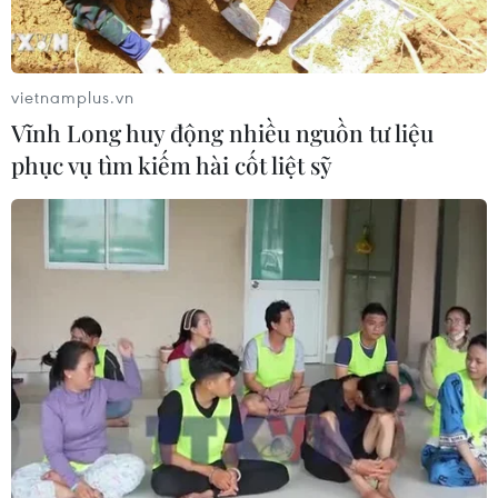
Toàn cảnh ASEAN Cup: Thái
Lan "thắng như chẻ tre", thách thức
tuyển Việt Nam
vietnamplus.vn
05/08/2026 07:15
Vĩnh Long huy động nhiều nguồn tư liệu
phục vụ tìm kiếm hài cốt liệt sỹ
Nhận định Philippines vs
Thái Lan: Madam Pang treo thưởng
tiền tỷ, "Voi chiến" quyết thắng
04/08/2026 09:19
Đội tuyển Việt Nam nhận
thưởng 2 tỷ đồng sau thắng lợi trước
Indonesia
04/08/2026 04:16