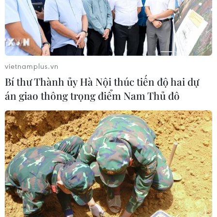
HLV Kim Sang-sik: 'Tuyển Việt Nam
hướng tới chiến thắng để giữ ngôi
đầu bảng'
06/08/2026 07:25
vietnamplus.vn
Bí thư Thành ủy Hà Nội thúc tiến độ hai dự
Chủ tịch Liên đoàn Bóng đá thế giới
án giao thông trọng điểm Nam Thủ đô
chịu sức ép chưa từng có
06/08/2026 04:12
Futsal Việt Nam bất bại sau trận hòa
khó tin trước chủ nhà Thái Lan
06/08/2026 02:38