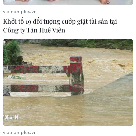
Tuyển thủ Indonesia cúi đầu thành
vietnamplus.vn
khẩn xin lỗi người hâm mộ xứ vạn
Khởi tố 19 đối tượng cướp giật tài sản tại
đảo
Công ty Tân Huê Viên
04/08/2026 03:17
ASEAN Cup 2026: "Chìa khóa" giúp
tuyển Việt Nam quật ngã Indonesia
04/08/2026 03:05
ASEAN Cup 2026: Đội tuyển Việt
Nam tạo "cơn địa chấn" trên truyền
thông khu vực
04/08/2026 02:45
vietnamplus.vn