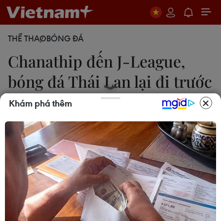
THỂ THAO
BÓNG ĐÁ
Chanathip đến J-League,
bóng đá Thái Lan lại đi trước
Việt Nam
Khám phá thêm
Thùy Minh
20/12/2016 11:57
Với quyết định gia nhập Consadole Sapporo,
“Messi Thái” Chanathip Songkrasin sẽ trở thành
cầu thủ Thái Lan đầu tiên chơi bóng tại J-League 1.
Bóng đá Thái Lan cũng một lần nữa đi trước Việt