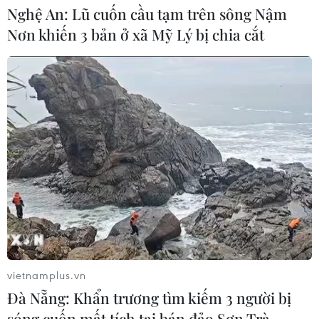
Báo chí Đông Nam Á "dậy
Nghệ An: Lũ cuốn cầu tạm trên sông Nậm
sóng" vì tuyển Việt Nam, chỉ ra lý do
Nơn khiến 3 bản ở xã Mỹ Lý bị chia cắt
Indonesia thua đau
04/08/2026 02:32
'Hủy diệt' Indonesia 3-0, tuyển Việt
Nam khẳng định vị thế nhà vô địch
ASEAN Cup
03/08/2026 15:39
ASEAN Cup 2026: Tuyển Việt Nam
bước vào thử thách lớn nhất
03/08/2026 13:04
vietnamplus.vn
Đà Nẵng: Khẩn trương tìm kiếm 3 người bị
Xem trực tiếp Indonesia-Việt Nam tại
sóng cuốn mất tích tại bán đảo Sơn Trà