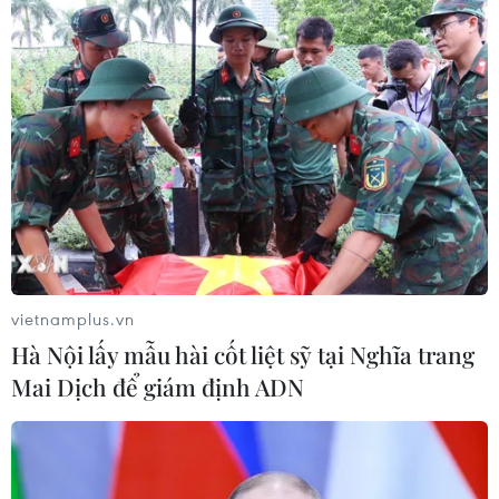
Tổng Biên tập: TRẦN TIẾN DUẨN
Phó Tổng Biên tập: NGUYỄN THỊ TÁM, KHÚC THANH
THỦY
Sở hữu trí tuệ
Quy định sử dụng
RSS
Hỗ trợ
Ngôn ngữ
TTXVN
Dịch vụ tin
Quảng cáo
Liên hệ
vietnamplus.vn
Hà Nội lấy mẫu hài cốt liệt sỹ tại Nghĩa trang
Mai Dịch để giám định ADN
Giấy phép số: 1374/GP-BTTTT do Bộ Thông tin và Truyền thông
cấp ngày 11/9/2008.
Quảng cáo: Phó TBT Nguyễn Thị Tám: 093.5958688, Email: