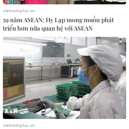
vietnamplus.vn
59 năm ASEAN: Hy Lạp mong muốn phát
triển hơn nữa quan hệ với ASEAN
TIN CÙNG CHUYÊN MỤC
Đội tuyển Việt Nam đối đầu Malaysia
vietnamplus.vn
tại bán kết ASEAN Cup 2026