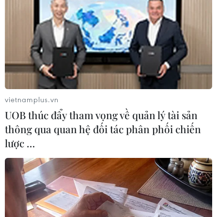
TIN LIÊN QUAN
vietnamplus.vn
UOB thúc đẩy tham vọng về quản lý tài sản
thông qua quan hệ đối tác phân phối chiến
lược …
Vòng loại World Cup: Việt Nam gặp UAE,
Thái Lan, Malaysia, Indonesia
17/07/2019 09:26