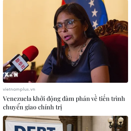
Chúng tôi phải tự điều chỉnh mình để thích ứng
với chiến thuật mà ông ấy đề ra."
Trận đấu đầu tiên của đội tuyển Thái Lan tại
vòng loại thứ 2 World Cup 2022 chính là cuộc
chạm trán với đội tuyển Việt Nam vào ngày 5/9
trên sân Thammasat./.
(Vietnam+)
vietnamplus.vn
Venezuela khởi động đàm phán về tiến trình
chuyển giao chính trị