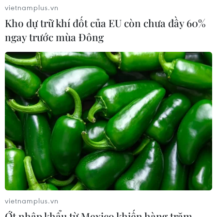
vietnamplus.vn
Nhận định Việt Nam vs Campuchia:
Kho dự trữ khí đốt của EU còn chưa đầy 60%
'Phù thủy Kim' sẽ xoay tua toan tính
ngay trước mùa Đông
đường dài?
06/08/2026 08:25
HLV Kim Sang-sik: 'Tuyển Việt Nam
hướng tới chiến thắng để giữ ngôi
đầu bảng'
06/08/2026 07:25
Chủ tịch Liên đoàn Bóng đá thế giới
chịu sức ép chưa từng có
06/08/2026 04:12
vietnamplus.vn
Ớt nhập khẩu từ Mexico khiến hàng trăm