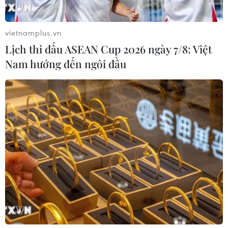
vietnamplus.vn
Lịch thi đấu ASEAN Cup 2026 ngày 7/8: Việt
Nam hướng đến ngôi đầu
Thái Lan sử dụng sân bóng của trường đại
học để tiếp Việt Nam?
19/07/2019 09:07
Do sân Rajamangala đang trong quá trình nâng cấp,
Thái Lan rất có thể sẽ lựa chọn phương án sử dụng sân
Rangsit Campus của trường đại học Thammasat để tiếp
Việt Nam tại vòng loại World Cup 2022.