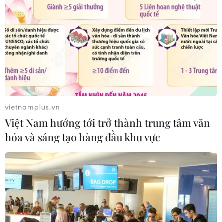
bước vào thử thách lớn nhất
03/08/2026 13:04
Xem trực tiếp Indonesia-Việt Nam tại
ASEAN Cup 2026 trên kênh nào?
03/08/2026 09:21
vietnamplus.vn
Việt Nam hướng tới trở thành trung tâm văn
Đội tuyển Việt Nam đặt mục
hóa và sáng tạo hàng đầu khu vực
tiêu 3 điểm, cảnh báo Indonesia
trước giờ G
03/08/2026 07:39
ASEAN Cup 2026: Indonesia tổn thất
lực lượng trước trận quyết đấu tuyển