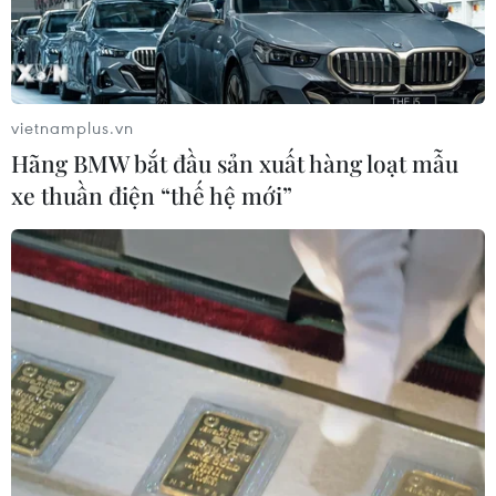
vietnamplus.vn
Hãng BMW bắt đầu sản xuất hàng loạt mẫu
xe thuần điện “thế hệ mới”
TIN CÙNG CHUYÊN MỤC
Cục diện ASEAN Cup: Việt Nam
quyết giành ngôi đầu, Thái Lan vẫn
có thể bị loại
07/08/2026 02:29