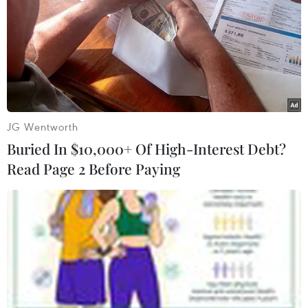
Theo kết quả bốc thăm vòng loại World Cup 2022 khu
vực châu Á, đội tuyển Việt Nam nằm ở bảng G cùng
UAE, Thái Lan, Malaysia và Indonesia.
JG Wentworth
Buried In $10,000+ Of High-Interest Debt?
Read Page 2 Before Paying
FIFA đánh giá bảng đấu của đội tuyển Việt