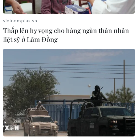
Lan
02/08/2026 22:40
vietnamplus.vn
Thắp lên hy vọng cho hàng ngàn thân nhân
Nhận định Việt Nam vs Indonesia:
liệt sỹ ở Lâm Đồng
Chờ kỳ tích ngay tại 'chảo lửa'
Pakansari
02/08/2026 14:04
HLV Kim Sang Sik: 'Tuyển Việt Nam
đặt mục tiêu giành 3 điểm ngay trên
sân Indonesia'
02/08/2026 13:04
Cục diện ASEAN Cup 2026: Kịch bản
đưa đội tuyển Việt Nam vào bán kết