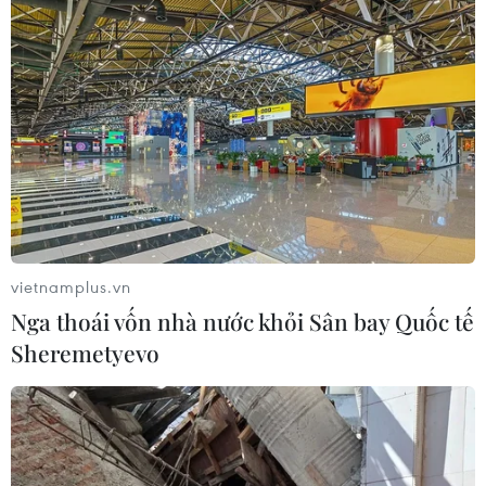
vietnamplus.vn
Nga thoái vốn nhà nước khỏi Sân bay Quốc tế
Sheremetyevo