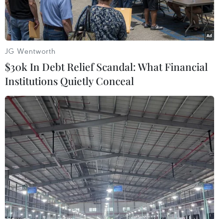
JG Wentworth
$30k In Debt Relief Scandal: What Financial
Institutions Quietly Conceal
Chanathip tuyên bố cùng Thái Lan đánh bại mọi đối thủ.
(Nguồn: AP)
Chanathip Songkrasin tuyên bố muốn cùng đội
tuyển Thái Lan đánh bại các đối thủ để giành vị