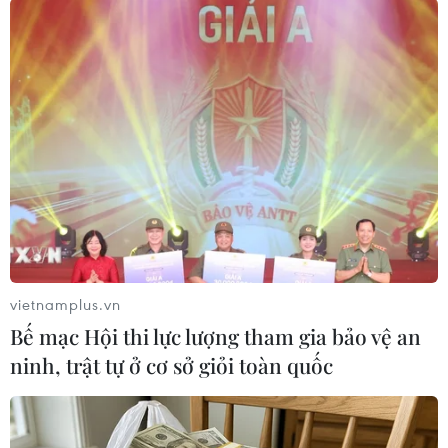
Ngày 12/2 vừa qua, một quan chức hàng đầu của
Mỹ cho biết Washington đang trong tình thế
“tiến thoái lưỡng nan” khi mà hạn chót đang
đến gần nhưng Taliban không có dấu hiệu
chấm dứt bạo lực./.
(TTXVN/Vietnam+)
vietnamplus.vn
Bế mạc Hội thi lực lượng tham gia bảo vệ an
ninh, trật tự ở cơ sở giỏi toàn quốc