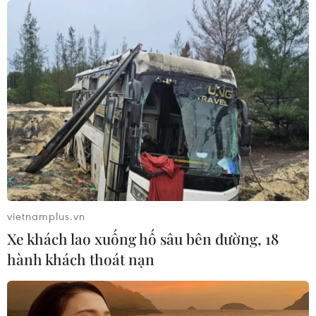
công
06/08/2026 04:37
Iran và Oman đạt thỏa thuận về
tuyến vận tải qua eo biển Hormuz
06/08/2026 04:36
Từ hạt nhân đến eo biển
Hormuz: Đòn bẩy chiến lược mới của
Iran
vietnamplus.vn
06/08/2026 04:36
Xe khách lao xuống hố sâu bên đường, 18
hành khách thoát nạn
Xung đột Hamas-Israel: Israel chưa
chấp thuận kế hoạch về Dải Gaza
06/08/2026 03:45