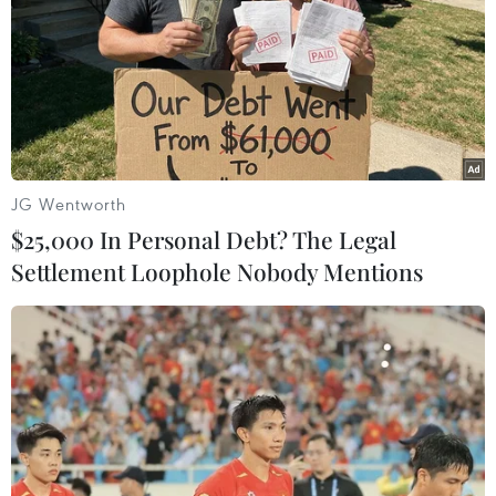
nước khác.
JG Wentworth
$25,000 In Personal Debt? The Legal
Settlement Loophole Nobody Mentions
Nga sẵn sàng bán vũ khí cho Iran, Đức và
Mỹ hối thúc tuân thủ JCPOA