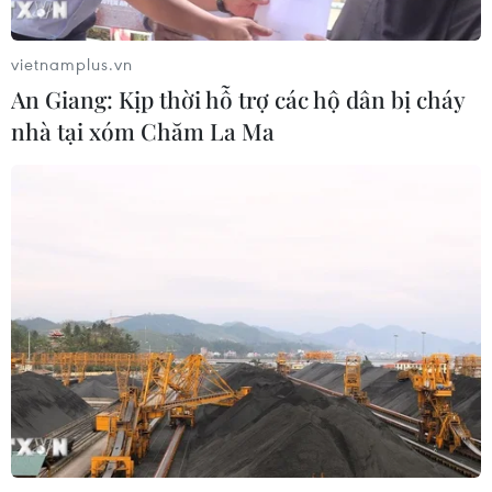
Iran ra điều kiện gì với Mỹ
trước khi mở lại Eo biển Hormuz?
vietnamplus.vn
03/08/2026 16:12
An Giang: Kịp thời hỗ trợ các hộ dân bị cháy
nhà tại xóm Chăm La Ma
Iran tuyên bố chưa đạt đủ điều kiện
để mở lại eo biển Hormuz
03/08/2026 15:59
Làn sóng người Israel di cư ra nước
ngoài vẫn ở mức kỷ lục
03/08/2026 11:32
Tín hiệu tích cực đối với tiến trình