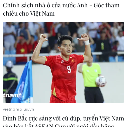
Chính sách nhà ở của nước Anh - Góc tham
chiếu cho Việt Nam
Đại giáo chủ Iran tuyên bố có thể làm giàu
urani lên mức 60%
23/02/2021 06:03
Iran tuyên bố có thể làm giàu urani có độ tinh khiết lên
tới 60% trong trường hợp cần thiết và Tehran sẽ không
bao giờ nhượng bộ trước áp lực của Mỹ đối với hoạt
vietnamplus.vn
động phát triển hạt nhân.
Đình Bắc rực sáng với cú đúp, tuyển Việt Nam
vào bán kết ASEAN Cup với ngôi đầu bảng