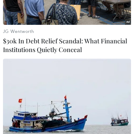
JG Wentworth
$30k In Debt Relief Scandal: What Financial
Institutions Quietly Conceal
Các thành viên phái đoàn Taliban tại lễ khai mạc vòng đàm
phán hòa bình với đại diện Chính phủ Afghanistan ở thủ đô
Doha, Qatar ngày 12/9/2020. (Ảnh: AFP/TTXVN)
Trong bối cảnh bạo lực leo thang, Chính phủ
Afghanistan và lực lượng Taliban đã trở lại bàn