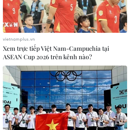
22/02/2021 22:36
Một quan chức thuộc Cơ quan Hợp tác Kỹ thuật-Quân
sự Liên bang Nga cho biết nếu Iran quan tâm đến việc
mua vũ khí của Nga sau khi lệnh cấm vận vũ khí được
dỡ bỏ thì Moskva sẵn sàng đáp ứng.
vietnamplus.vn
Xem trực tiếp Việt Nam-Campuchia tại
ASEAN Cup 2026 trên kênh nào?