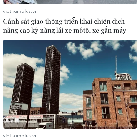
vietnamplus.vn
Cảnh sát giao thông triển khai chiến dịch
nâng cao kỹ năng lái xe môtô, xe gắn máy
Mỹ phản ứng trước loạt vụ tấn công bằng
tên lửa tại Iraq
23/02/2021 04:50
Mỹ tuyên bố sẽ chọn lựa thời gian, địa điểm và công cụ
đáp trả phù hợp, thay vì vội vàng phản ứng dẫn đến
leo thang căng thẳng và gây thêm bất ổn tại Iraq.
vietnamplus.vn