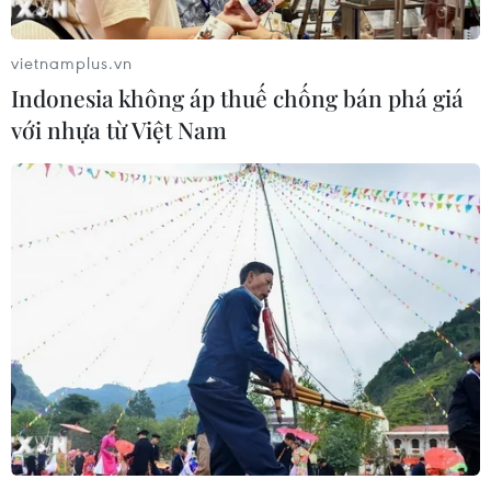
vietnamplus.vn
Indonesia không áp thuế chống bán phá giá
với nhựa từ Việt Nam
TIN CÙNG CHUYÊN MỤC
Mỹ có đang chuẩn bị một
chiến lược mới nhằm vào Iran?
07/08/2026 10:08
Mỹ can thiệp khẩn cấp, ngăn