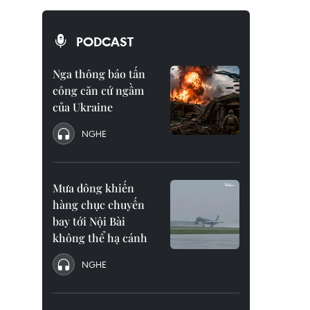
PODCAST
Nga thông báo tấn
công căn cứ ngầm
của Ukraine
NGHE
Mưa dông khiến
hàng chục chuyến
bay tới Nội Bài
không thể hạ cánh
NGHE