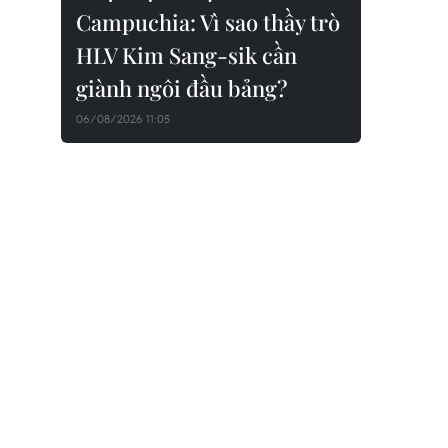
Campuchia: Vì sao thầy trò
HLV Kim Sang-sik cần
giành ngôi đầu bảng?
06/08/2026 11:05