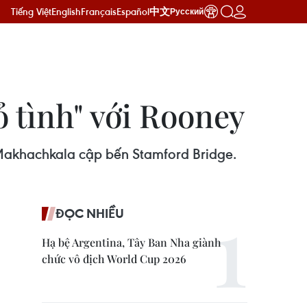
Tiếng Việt
English
Français
Español
中文
Русский
 tình" với Rooney
i Makhachkala cập bến Stamford Bridge.
ĐỌC NHIỀU
Hạ bệ Argentina, Tây Ban Nha giành
chức vô địch World Cup 2026