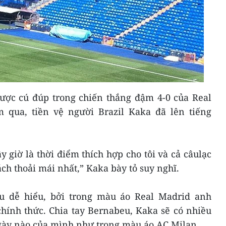
được cú đúp trong chiến thắng đậm 4-0 của Real
 qua, tiền vệ người Brazil Kaka đã lên tiếng
y giờ là thời điểm thích hợp cho tôi và cả câulạc
cách thoải mái nhất,” Kaka bày tỏ suy nghĩ.
ều dễ hiểu, bởi trong màu áo Real Madrid anh
chính thức. Chia tay Bernabeu, Kaka sẽ có nhiều
ngày nào của mình như trong màu áo AC Milan.