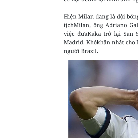
Hiện Milan đang là đội bón
tịchMilan, ông Adriano Ga
việc đưaKaka trở lại San S
Madrid. Khókhăn nhất cho M
người Brazil.