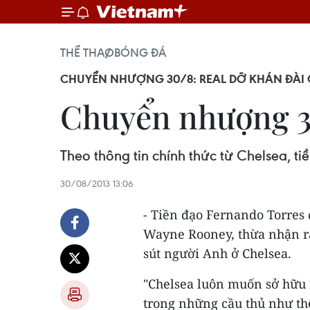
THỂ THAO
BÓNG ĐÁ
CHUYỂN NHƯỢNG 30/8: REAL DỠ KHÁN ĐÀI
Chuyển nhượng 30/
Theo thông tin chính thức từ Chelsea, t
30/08/2013 13:06
- Tiền đạo Fernando Torres
Wayne Rooney, thừa nhận rằ
sút người Anh ở Chelsea.
"Chelsea luôn muốn sở hữu n
trong những cầu thủ như th