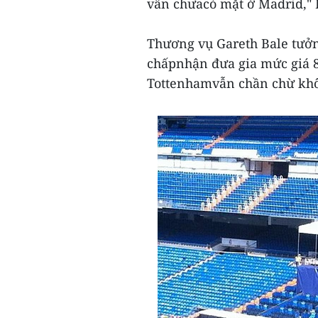
vẫn chưacó mặt ở Madrid," 
Thương vụ Gareth Bale tưởn
chấpnhận đưa gia mức giá 8
Tottenhamvẫn chần chừ khô