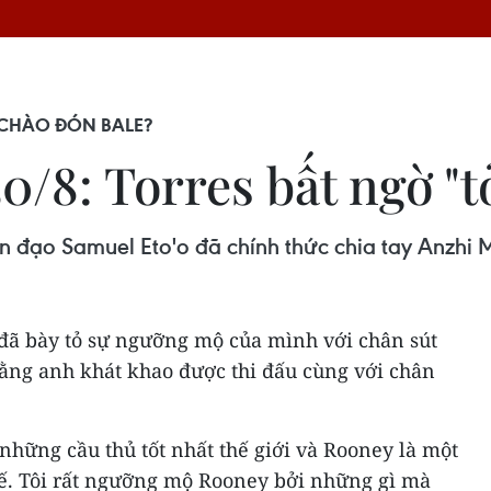
 CHÀO ĐÓN BALE?
8: Torres bất ngờ "tỏ
iền đạo Samuel Eto'o đã chính thức chia tay Anzh
 đã bày tỏ sự ngưỡng mộ của mình với chân sút
ng anh khát khao được thi đấu cùng với chân
hững cầu thủ tốt nhất thế giới và Rooney là một
ế. Tôi rất ngưỡng mộ Rooney bởi những gì mà