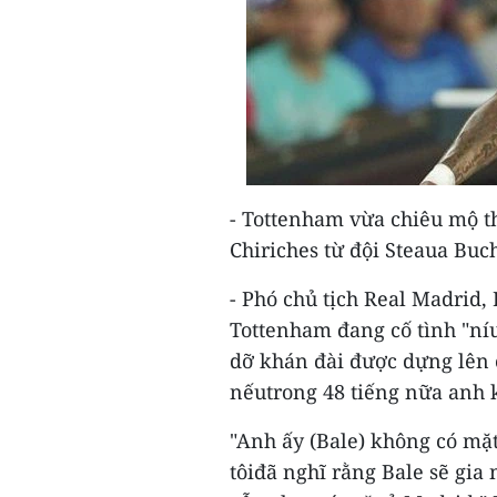
- Tottenham vừa chiêu mộ t
Chiriches từ đội Steaua Buch
- Phó chủ tịch Real Madrid
Tottenham đang cố tình "níu
dỡ khán đài được dựng lên 
nếutrong 48 tiếng nữa anh 
"Anh ấy (Bale) không có mặt
tôiđã nghĩ rằng Bale sẽ gi