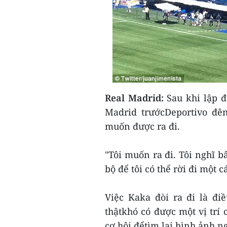
Real Madrid:
Sau khi lập 
Madrid trướcDeportivo đêm
muốn được ra đi.
"Tôi muốn ra đi. Tôi nghĩ bâ
bộ để tôi có thể rời đi một 
Việc Kaka đòi ra đi là đi
thậtkhó có được một vị trí 
cơ hội đểtìm lại hình ảnh 