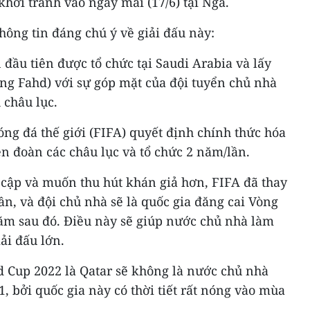
khởi tranh vào ngày mai (17/6) tại Nga.
ông tin đáng chú ý về giải đấu này:
 đầu tiên được tổ chức tại Saudi Arabia và lấy
ng Fahd) với sự góp mặt của đội tuyển chủ nhà
 châu lục.
ng đá thế giới (FIFA) quyết định chính thức hóa
ên đoàn các châu lục và tổ chức 2 năm/lần.
 cập và muốn thu hút khán giả hơn, FIFA đã thay
ần, và đội chủ nhà sẽ là quốc gia đăng cai Vòng
m sau đó. Điều này sẽ giúp nước chủ nhà làm
ải đấu lớn.
d Cup 2022 là Qatar sẽ không là nước chủ nhà
, bởi quốc gia này có thời tiết rất nóng vào mùa