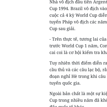
Nhà vô địch đầu tiên Argen
Cup 1994. Brazil vô địch và
cuộc cả 4 kỳ World Cup diễn 
tuyển Pháp vô địch các năm
Cup sau giải.
- Trên thực tế, tương lai củ
trước World Cup 1 năm, Con
cai coi là cơ hội kiểm tra 
Tuy nhiên thời điểm diễn ra
cầu thủ và các câu lạc bộ, rằ
đoạn nghỉ Hè trong khi câu 
tuyển quốc gia.
Ngoài bản chất là một sự ki
Cup trong nhiều năm đã khôn
đấu quốc tế khác.