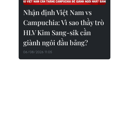
Nhận định Việt Nam vs
Campuchia: Vì sao thầy trò
HLV Kim Sang-sik cần
giành ngôi đầu bảng?
06/08/2026 11:05