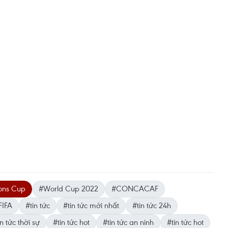
ons Cup
#World Cup 2022
#CONCACAF
FIFA
#tin tức
#tin tức mới nhất
#tin tức 24h
n tức thời sự
#tin tức hot
#tin tức an ninh
#tin tức hot