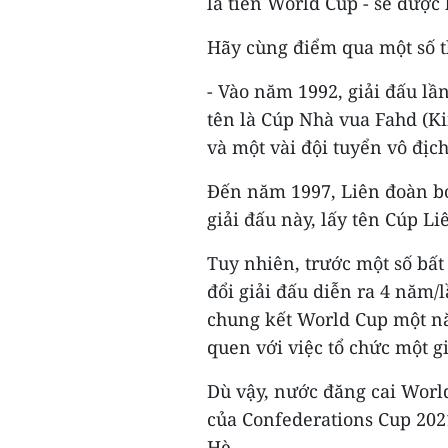
là tiền World Cup - sẽ được 
Hãy cùng điểm qua một số th
- Vào năm 1992, giải đấu lần
tên là Cúp Nhà vua Fahd (Ki
và một vài đội tuyển vô địch
Đến năm 1997, Liên đoàn bó
giải đấu này, lấy tên Cúp Li
Tuy nhiên, trước một số bất
đổi giải đấu diễn ra 4 năm/l
chung kết World Cup một nă
quen với việc tổ chức một gi
Dù vậy, nước đăng cai Worl
của Confederations Cup 2021
Hè.