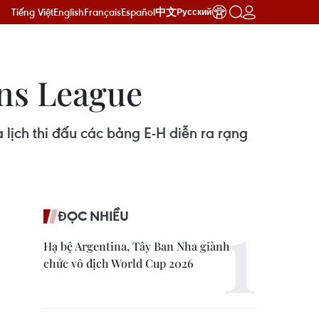
Tiếng Việt
English
Français
Español
中文
Русский
ns League
ịch thi đấu các bảng E-H diễn ra rạng
ĐỌC NHIỀU
Hạ bệ Argentina, Tây Ban Nha giành
chức vô địch World Cup 2026