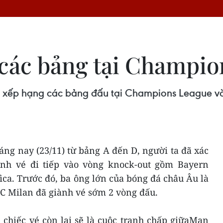
các bảng tại Champio
xếp hạng các bảng đấu tại Champions League và l
sáng nay (23/11) từ bảng A đến D, người ta đã xác
nh vé đi tiếp vào vòng knock-out gồm Bayern
ca. Trước đó, ba ông lớn của bóng đá châu Âu là
C Milan đã giành vé sớm 2 vòng đấu.
, chiếc vé còn lại sẽ là cuộc tranh chấp giữaMan