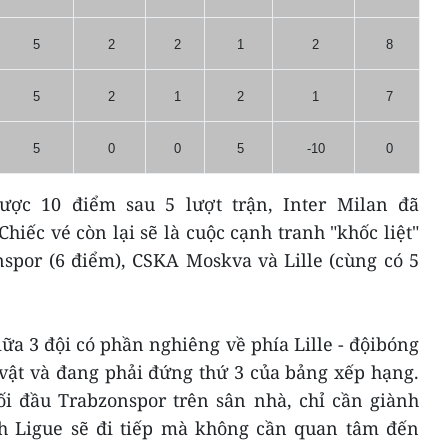
5
2
2
1
2
8
5
2
1
2
1
7
5
0
0
5
-10
0
được 10 điểm sau 5 lượt trận, Inter Milan đã
Chiếc vé còn lại sẽ là cuộc cạnh tranh "khốc liệt"
nspor (6 điểm), CSKA Moskva và Lille (cùng có 5
iữa 3 đội có phần nghiêng về phía Lille - độibóng
 vật và đang phải đứng thứ 3 của bảng xếp hạng.
đối đầu Trabzonspor trên sân nhà, chỉ cần giành
h Ligue sẽ đi tiếp mà không cần quan tâm đến