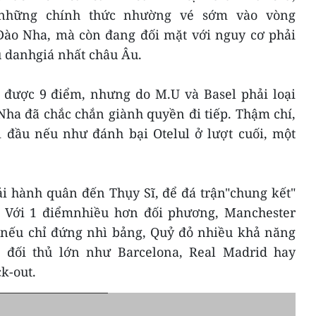
 những chính thức nhường vé sớm vào vòng
Đào Nha, mà còn đang đối mặt với nguy cơ phải
ấu danhgiá nhất châu Âu.
 được 9 điểm, nhưng do M.U và Basel phải loại
ha đã chắc chắn giành quyền đi tiếp. Thậm chí,
i đầu nếu như đánh bại Otelul ở lượt cuối, một
ải hành quân đến Thụy Sĩ, để đá trận"chung kết"
el. Với 1 điểmnhiều hơn đối phương, Manchester
 nếu chỉ đứng nhì bảng, Quỷ đỏ nhiều khả năng
c đối thủ lớn như Barcelona, Real Madrid hay
k-out.