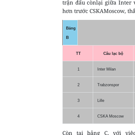
trận đấu cònlại giữa Inter 
hơn trước CSKAMoscow, thắn
Bảng
B
TT
Câu lạc bộ
1
Inter Milan
2
Trabzonspor
3
Lille
4
CSKA Moscow
Còn tại bảng C, với việ