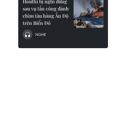
Houthi bị nghi đứng
sau vụ tấn công đánh
chìm tàu hàng Ấn Độ
trên Biển Đỏ
NGHE