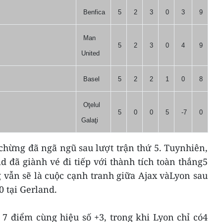
Benfica
5
2
3
0
3
9
Man
5
2
3
0
4
9
United
Basel
5
2
2
1
0
8
Oţelul
5
0
0
5
-7
0
Galaţi
chừng đã ngã ngũ sau lượt trận thứ 5. Tuynhiên,
 đã giành vé đi tiếp với thành tích toàn thắng5
g vẫn sẽ là cuộc cạnh tranh giữa Ajax vàLyon sau
0 tại Gerland.
 7 điểm cùng hiệu số +3, trong khi Lyon chỉ có4