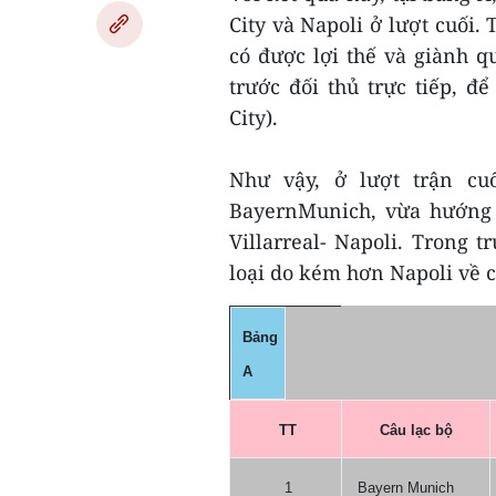
City và Napoli ở lượt cuối. 
có được lợi thế và giành q
trước đối thủ trực tiếp, 
City).
Như vậy, ở lượt trận cu
BayernMunich, vừa hướng v
Villarreal- Napoli. Trong 
loại do kém hơn Napoli về ch
Bảng
A
TT
Câu lạc bộ
1
Bayern Munich