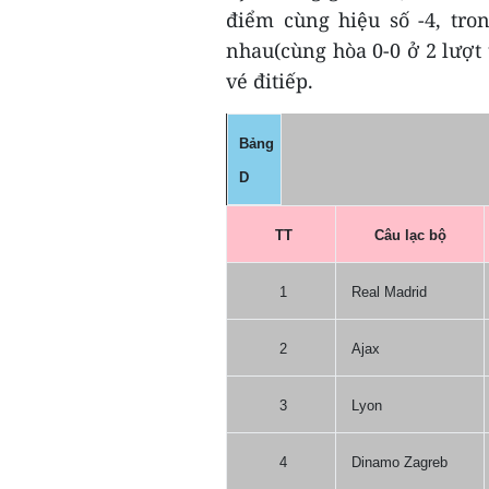
điểm cùng hiệu số -4, tro
nhau(cùng hòa 0-0 ở 2 lượt 
vé đitiếp.
Bảng
D
TT
Câu lạc bộ
1
Real Madrid
2
Ajax
3
Lyon
4
Dinamo Zagreb