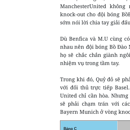
ManchesterUnited không
knock-out cho đội bóng Bồ
sớm nói lời chia tay giải đ
Dù Benfica và M.U cùng có
nhau nên đội bóng Bồ Đào N
họ sẽ chắc chắn giành ngô
nhiệm vụ trong tầm tay.
Trong khi đó, Quỷ đỏ sẽ ph
với đối thủ trực tiếp Bas
United chỉ cần hòa. Nhưng
sẽ phải chạm trán với cá
Bayern Munich ở vòng knoc
Bảng C