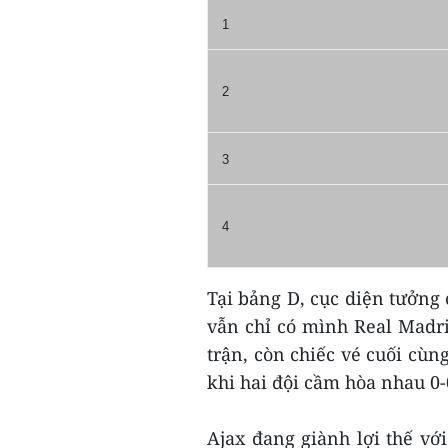
1
2
3
4
Tại bảng D, cục diện tưởng 
vẫn chỉ có mình Real Madrid
trận, còn chiếc vé cuối cùn
khi hai đội cầm hòa nhau 0-
Ajax đang giành lợi thế với