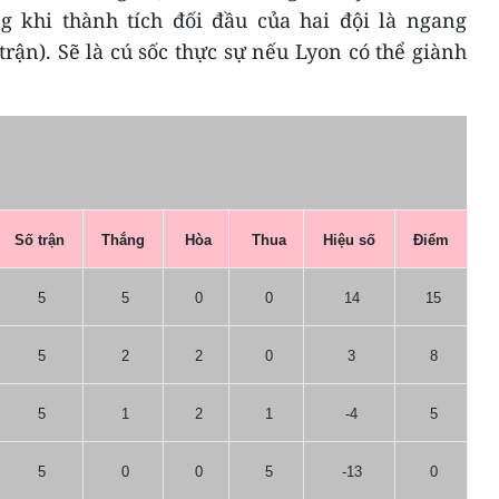
ng khi thành tích đối đầu của hai đội là ngang
trận). Sẽ là cú sốc thực sự nếu Lyon có thể giành
Số trận
Thắng
Hòa
Thua
Hiệu số
Điểm
5
5
0
0
14
15
5
2
2
0
3
8
5
1
2
1
-4
5
5
0
0
5
-13
0