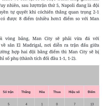
Tuy nhiên, sau lượttrận thứ 5, Napoli đang là đội
uyền tự quyết khi cóchiến thắng quan trọng 2-1
để có được 8 điểm (nhiều hơn1 điểm so với Man
ối vòng bảng, Man City sẽ phải vừa đá với
ề sân El Madrigal, nơi diễn ra trận đấu giữa
trường hợp hai đội bằng điểm thì Man City sẽ bị
ỉ số phụ (thành tích đối đầu 1-1, 1-2).
Số trận
Thắng
Hòa
Thua
Hiệu số
Điểm
5
4
1
0
7
13