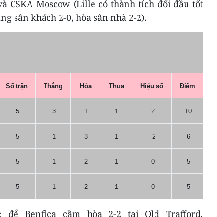
và CSKA Moscow (Lille có thành tích đối đầu tốt
g sân khách 2-0, hòa sân nhà 2-2).
Số trận
Thắng
Hòa
Thua
Hiệu số
Điểm
5
3
1
1
2
10
5
1
3
1
-2
6
5
1
2
1
0
5
5
1
2
1
0
5
c để Benfica cầm hòa 2-2 tại Old Trafford,