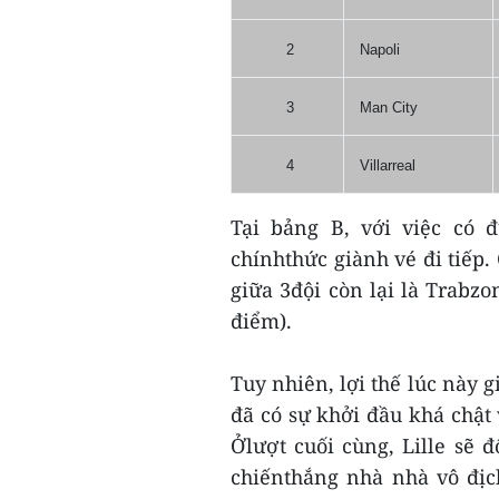
2
Napoli
3
Man City
4
Villarreal
Tại bảng B, với việc có 
chínhthức giành vé đi tiếp. 
giữa 3đội còn lại là Trabzo
điểm).
Tuy nhiên, lợi thế lúc này g
đã có sự khởi đầu khá chật
Ởlượt cuối cùng, Lille sẽ 
chiếnthắng nhà nhà vô địc