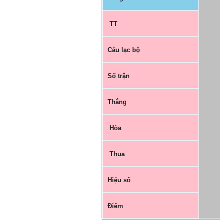
TT
Câu lạc bộ
Số trận
Thắng
Hòa
Thua
Hiệu số
Điểm