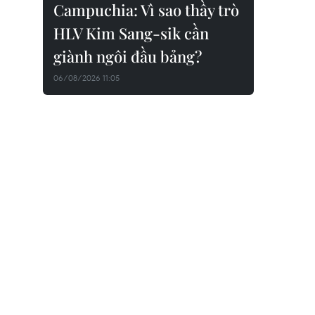
Campuchia: Vì sao thầy trò
HLV Kim Sang-sik cần
giành ngôi đầu bảng?
06/08/2026 11:05