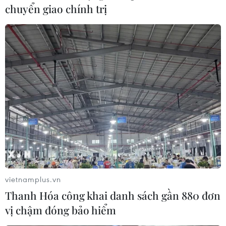
chuyển giao chính trị
Tôn vinh các cầu thủ Xuất
sắc nhất Việt Nam năm 2020
13/01/2021 00:07
Giải thưởng năm 2020 có 6 hạng mục gồm Quả bóng
Vàng Nam/Nữ, Quả bóng Vàng Futsal, Cầu thủ Trẻ
Xuất sắc nhất Nam/Nữ và Cầu thủ Nước ngoài Xuất
sắc nhất.
vietnamplus.vn
Thanh Hóa công khai danh sách gần 880 đơn
vị chậm đóng bảo hiểm