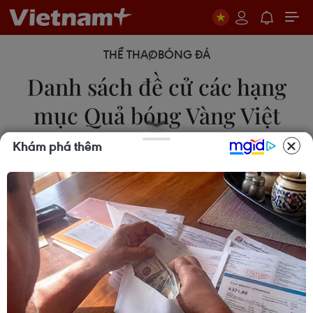
THỂ THAO
BÓNG ĐÁ
Danh sách đề cử các hạng
mục Quả bóng Vàng Việt
Nam 2022
Khám phá thêm
24/02/2023 02:01
Các hạng mục trao giải Quả bóng Vàng Việt Nam
2022 gồm có Quả bóng Vàng nam, Quả bóng
Vàng nữ, Quả bóng Vàng futsal, Cầu thủ trẻ nam
xuất sắc, Cầu thủ trẻ nữ xuất sắc và Cầu thủ nước
ngoài xuất sắc.