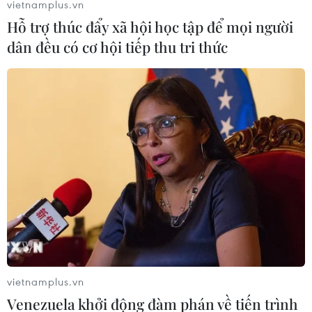
Tiền đạo Văn Quyết lần đầu tiên giành
vietnamplus.vn
Quả bóng Vàng Việt Nam
Hỗ trợ thúc đẩy xã hội học tập để mọi người
dân đều có cơ hội tiếp thu tri thức
12/01/2021 14:34
Nguyễn Văn Quyết đoạt giải thưởng Quả bóng Vàng
Nam Việt Nam 2020 sau màn thể xuất sắc trong màu
áo Hà Nội FC ở V-League, Cúp Quốc gia mùa giải vừa
qua.
vietnamplus.vn
Venezuela khởi động đàm phán về tiến trình