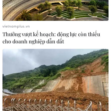
vietnamplus.vn
Thưởng vượt kế hoạch: động lực còn thiếu
cho doanh nghiệp dẫn dắt
Tốp 5 Quả bóng Vàng Việt Nam: Công
Phượng, Hùng Dũng không góp mặt
22/12/2020 12:29