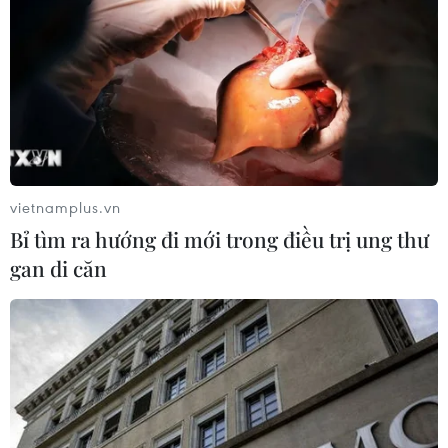
04/08/2026 04:16
Tuyển thủ Indonesia cúi đầu thành
khẩn xin lỗi người hâm mộ xứ vạn
đảo
04/08/2026 03:17
vietnamplus.vn
ASEAN Cup 2026: "Chìa khóa" giúp
Bỉ tìm ra hướng đi mới trong điều trị ung thư
tuyển Việt Nam quật ngã Indonesia
gan di căn
04/08/2026 03:05
ASEAN Cup 2026: Đội tuyển Việt
Nam tạo "cơn địa chấn" trên truyền
thông khu vực