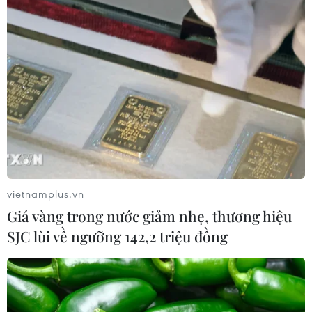
Đội tuyển Futsal Việt Nam gây bất
ngờ trước đội xếp hạng 7 thế giới
01/08/2026 14:55
Xem thêm
vietnamplus.vn
Giá vàng trong nước giảm nhẹ, thương hiệu
CƠ QUAN CHỦ QUẢN: THÔNG TẤN XÃ VIỆT NAM
SJC lùi về ngưỡng 142,2 triệu đồng
Tổng Biên tập: TRẦN TIẾN DUẨN
Phó Tổng Biên tập: NGUYỄN THỊ TÁM, KHÚC THANH
THỦY