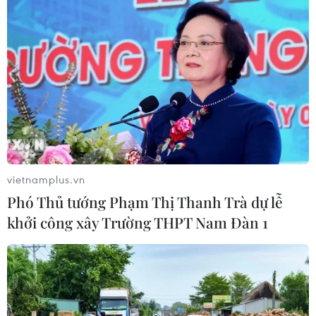
xướng và tổ chức thường niên nhằm tôn vinh
những cầu thủ bóng đá xuất sắc nhất Việt Nam
trong năm qua. /.
(TTXVN/Vietnam+)
vietnamplus.vn
Phó Thủ tướng Phạm Thị Thanh Trà dự lễ
khởi công xây Trường THPT Nam Đàn 1