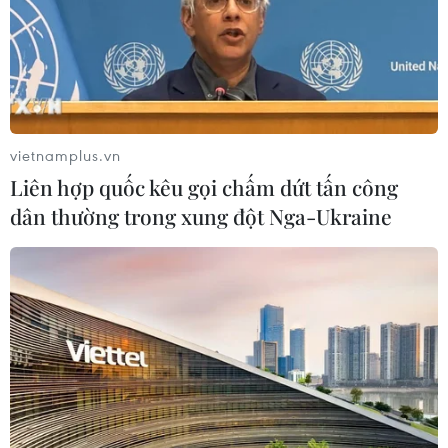
vietnamplus.vn
Liên hợp quốc kêu gọi chấm dứt tấn công
dân thường trong xung đột Nga-Ukraine
Quả bóng Vàng Việt Nam 2020: Hùng
Dũng khiêm tốn trước Quang Hải
25/11/2020 10:15
Tiền vệ Hùng Dũng khiêm tốn khi được hỏi về cơ hội
giành Quả bóng Vàng Việt Nam 2020 dù hiện đang
nắm giữ danh hiệu này sau mùa giải 2019.