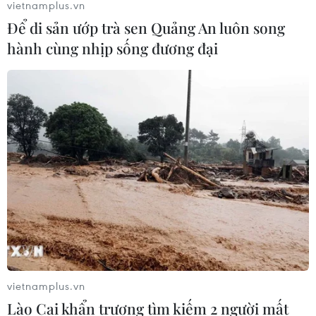
vietnamplus.vn
Để di sản ướp trà sen Quảng An luôn song
hành cùng nhịp sống đương đại
TIN CÙNG CHUYÊN MỤC
Cục diện ASEAN Cup: Việt Nam
quyết giành ngôi đầu, Thái Lan vẫn
có thể bị loại
07/08/2026 02:29
vietnamplus.vn
Lịch thi đấu ASEAN Cup 2026 ngày
Lào Cai khẩn trương tìm kiếm 2 người mất