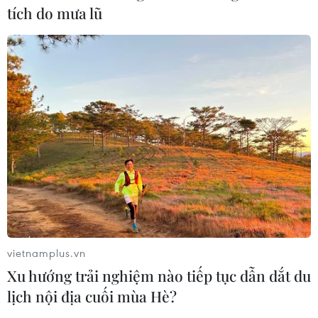
7/8: Việt Nam hướng đến ngôi đầu
tích do mưa lũ
07/08/2026 00:07
Công Phượng gặp thử thách lớn
trong ngày tái xuất V-League 2026/27
06/08/2026 11:49
Nhận định Việt Nam vs
Campuchia: Vì sao thầy trò HLV Kim
Sang-sik cần giành ngôi đầu bảng?
06/08/2026 11:05
vietnamplus.vn
Xu hướng trải nghiệm nào tiếp tục dẫn dắt du
Nhận định Việt Nam vs Campuchia:
lịch nội địa cuối mùa Hè?
'Phù thủy Kim' sẽ xoay tua toan tính