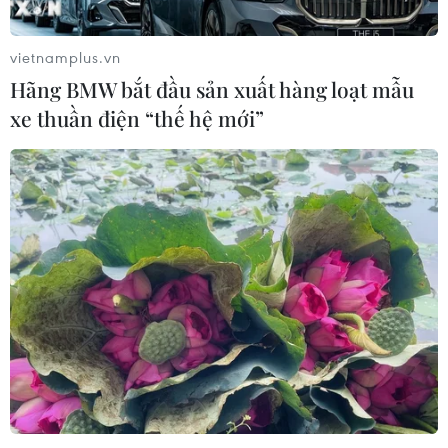
vietnamplus.vn
Hãng BMW bắt đầu sản xuất hàng loạt mẫu
xe thuần điện “thế hệ mới”