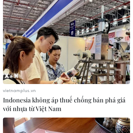
các chuyên gia vẫn chưa đến Syria do đang làmviệc
với chính phủ nước này về "các thách thức hậu
cần"./.
(Vietnam+)
vietnamplus.vn
Indonesia không áp thuế chống bán phá giá
với nhựa từ Việt Nam
#Syria
#Vũ khí hóa học
#Liên hợp quốc
Syria