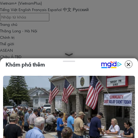
Vietnam+ (VietnamPlus)
Tiếng Việt
English
Français
Español
中文
Русский
Trang chủ
Thăng Long - Hà Nội
Chính trị
Thế giới
ASEAN
Châu Á-TBD
Trung Đông
Khám phá thêm
Châu Âu
Châu Mỹ
Châu Phi
Kinh tế
Kinh doanh
Tài chính
Tín dụng nông thôn
Chứng khoán
Bất động sản
Doanh nghiệp
Thông tin doanh nghiệp