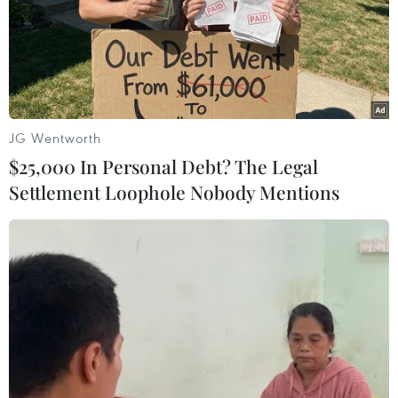
cảnh.
JG Wentworth
$25,000 In Personal Debt? The Legal
Settlement Loophole Nobody Mentions
Thổ Nhĩ Kỳ cho phép Đại sứ quán Đức
thăm nhà báo Deniz Yucel
03/04/2017 11:22