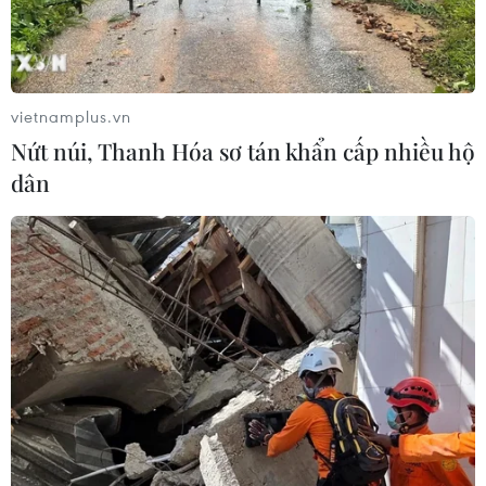
công trên Biển Đen
04/08/2026 05:54
vietnamplus.vn
Vì sao Google khiến Mỹ và
Nứt núi, Thanh Hóa sơ tán khẩn cấp nhiều hộ
EU đối đầu về chủ quyền số?
dân
04/08/2026 04:13
Máy bay chở khách nội địa đầu tiên
của Nga hoàn tất chuyến bay thử
nghiệm
04/08/2026 01:25
Bí mật sau những chung cư không