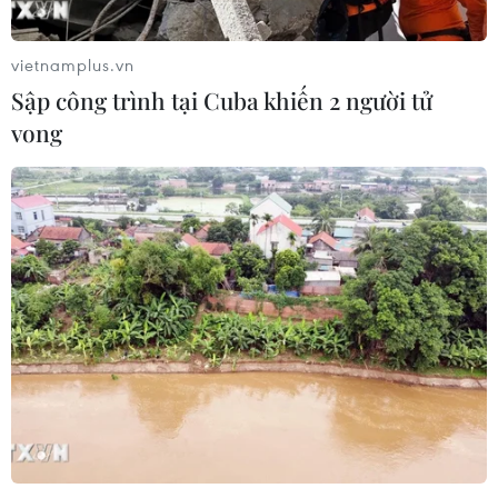
niên hạn ở Pháp
04/08/2026 01:03
vietnamplus.vn
Sập công trình tại Cuba khiến 2 người tử
Ukraine tiếp tục dội UAV vào
vong
kho hàng của nền tảng bán lẻ lớn tại
Nga
03/08/2026 15:02
Lãnh đạo EU kêu gọi 'hành động
thống nhất' về biên giới
03/08/2026 14:35
Xem thêm