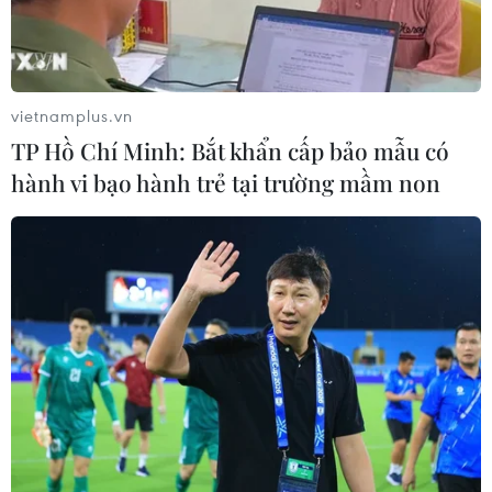
Bộ Ngoại giao Thổ Nhĩ Kỳ đã gửi công hàm đến Bộ
Ngoại giao Đức cho phép đại diện Đại sứ quán Đức tại
Ankara thăm lãnh sự nhà báo Deniz Yucel.
vietnamplus.vn
TP Hồ Chí Minh: Bắt khẩn cấp bảo mẫu có
hành vi bạo hành trẻ tại trường mầm non
Tổng thống Thổ Nhĩ Kỳ từ chối yêu cầu