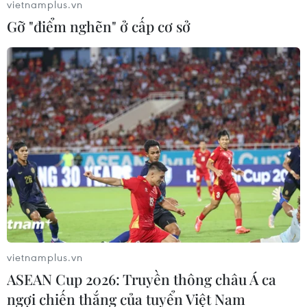
vietnamplus.vn
Gỡ "điểm nghẽn" ở cấp cơ sở
Đức chuẩn bị rút binh sỹ khỏi căn cứ
không quân ở Thổ Nhĩ Kỳ
05/06/2017 11:28
Ngoại trưởng Đức Sigmar Gabriel cho hay Chính phủ
Đức sẽ tính toán việc rút quân và trang thiết bị khỏi căn
cứ không quân Incirlik ở Thổ Nhĩ Kỳ trong vài tuần tới.
vietnamplus.vn
ASEAN Cup 2026: Truyền thông châu Á ca
ngợi chiến thắng của tuyển Việt Nam