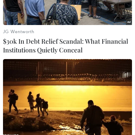
JG Wentworth
$30k In Debt Relief Scandal: What Financial
Institutions Quietly Conceal
Bộ trưởng Ngoại giao Đức Sigmar Gabriel. (Nguồn:
AFP/TTXVN)
Ngày 6/6, Bộ trưởng Ngoại giao Đức Sigmar
Gabriel nói rằng ông sẽ cố gắng tránh làm tổn