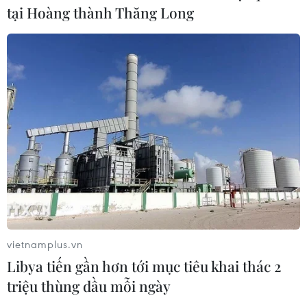
tại Hoàng thành Thăng Long
NATO ưu tiên đẩy nhanh chuyển
giao hệ thống phòng không cho
Ukraine
06/08/2026 12:24
Thắt chặt tình hữu nghị sắt son giữa
các cựu chuyên gia quân sự Nga với
Việt Nam
06/08/2026 06:23
vietnamplus.vn
Anh công bố kết quả điều tra ban
Libya tiến gần hơn tới mục tiêu khai thác 2
đầu vụ đâm dao ở trung tâm London
triệu thùng dầu mỗi ngày
06/08/2026 06:00