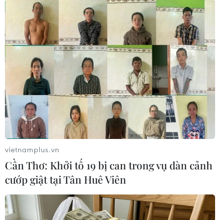
#Máy ghi âm
#Đức-Thổ Nhĩ Kỳ
#Nga-Thổ Nhĩ Kỳ
#Bộ trưởng Ngoại giao Đức
#Sigmar Gabriel
vietnamplus.vn
#Binh sỹ Đức
#tin tức
#tin tức mới nhất
#tin tức 24h
Cần Thơ: Khởi tố 19 bị can trong vụ dàn cảnh
#tin tức mới nhất trong ngày
#tin tức thời sự
cướp giật tại Tân Huê Viên
#tin tức hot
#tin tức an ninh
#tin tức hot
#an ninh
#an ninh nghệ an
#thời sự
#thời sự hôm nay
#bản tin thời sự
#tội phạm
#truy nã