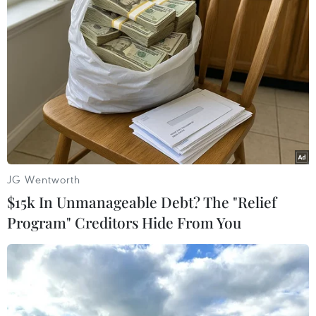
#tội phạm hình sự
#hình sự
#công an
#vụ án
#phạm pháp
#pháp luật
#pháp đình
#xã hội
#an ninh xã hội
#chính trị
#VietnamPlus
#Vietnam
#Plus.
Đức
Nga
Thổ Nhĩ Kỳ
Theo dõi VietnamPlus
JG Wentworth
$15k In Unmanageable Debt? The "Relief
Program" Creditors Hide From You
TIN LIÊN QUAN