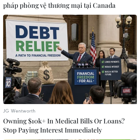
đưa quân về nước thay vì triển khai đến Jordan,
pháp phòng vệ thương mại tại Canada
vốn có quan hệ gần gũi với Qatar - quốc gia
đang là tâm điểm khủng hoảng ngoại giao tại
vùng Vịnh.
Ông Gabriel lý giải rằng Đức không muốn dồn
Thổ Nhĩ Kỳ vào chân tường, điều này sẽ đẩy
Ankara đến gần với Moskva hơn. Thổ Nhĩ Kỳ
hiện đang cải thiện nhanh chóng quan hệ với
Nga để dỡ bỏ các lệnh cấm vận kinh tế kể từ khi
nước này bắn rơi máy bay của Nga vào năm
2015./.
(Vietnam+)
JG Wentworth
Owning $10k+ In Medical Bills Or Loans?
Stop Paying Interest Immediately