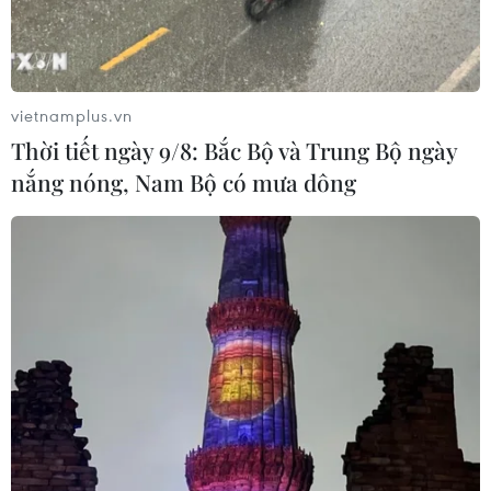
trong vụ vượt biển ồ ạt vào Ceuta
06/08/2026 16:03
vietnamplus.vn
Đức tuyên án chung thân đối tượng
Thời tiết ngày 9/8: Bắc Bộ và Trung Bộ ngày
gây vụ lao xe vào đám đông ở
nắng nóng, Nam Bộ có mưa dông
Munich
06/08/2026 15:57
Nga thúc đẩy đa dạng hóa tuyến vận
tải kết nối châu Á qua Ấn Độ Dương
06/08/2026 15:34
Italy và Hy Lạp trở thành điểm nóng
của virus Tây sông Nile