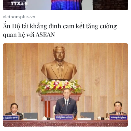
06/08/2026 13:24
vietnamplus.vn
Ấn Độ tái khẳng định cam kết tăng cường
NATO ưu tiên đẩy nhanh chuyển
quan hệ với ASEAN
giao hệ thống phòng không cho
Ukraine
06/08/2026 12:24
Thắt chặt tình hữu nghị sắt son giữa
các cựu chuyên gia quân sự Nga với
Việt Nam
06/08/2026 06:23
Anh công bố kết quả điều tra ban
đầu vụ đâm dao ở trung tâm London
06/08/2026 06:00