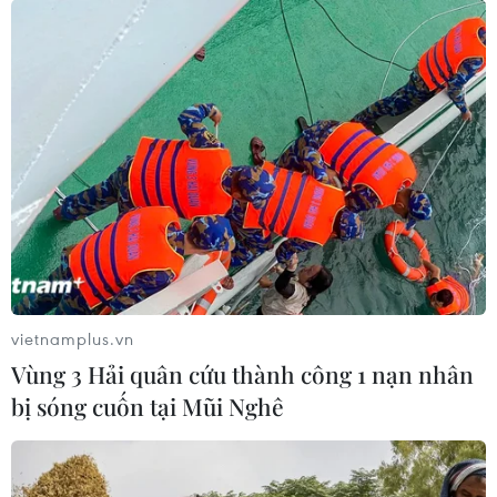
Nhiều chuyến bay tại Đức chuyển
hướng do vật thể bay gần đường
băng
05/08/2026 10:54
Dự luật trừng phạt Nga của
Mỹ có thể khiến châu Âu chịu tác
động ngược
05/08/2026 04:58
vietnamplus.vn
EU tuyên bố vượt qua “phép thử” an
Vùng 3 Hải quân cứu thành công 1 nạn nhân
ninh biên giới sau khủng hoảng
bị sóng cuốn tại Mũi Nghê
Ceuta
05/08/2026 00:37