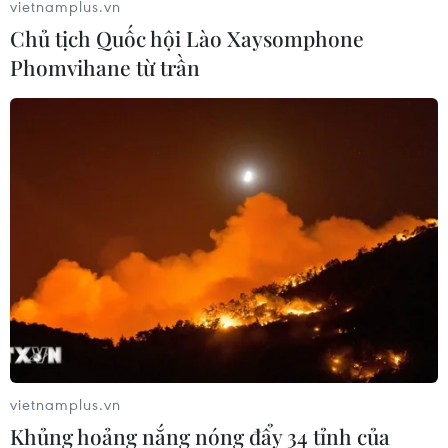
vietnamplus.vn
Chủ tịch Quốc hội Lào Xaysomphone
Phomvihane từ trần
Ba Lan thảo luận việc thành lập căn
cứ quân sự thường trực với Mỹ
06/08/2026 00:06
Liên hợp quốc: Xung đột Ukraine trải
qua tháng đẫm máu nhất
05/08/2026 23:47
Đức điều tra vụ UAV gắn thuốc nổ
xuất hiện tại sân bay
vietnamplus.vn
05/08/2026 23:43
Khủng hoảng nắng nóng đẩy 34 tỉnh của