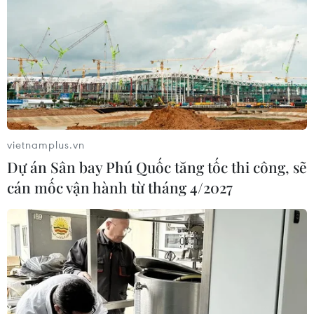
Tàu chở hàng của Thổ Nhĩ Kỳ bị tấn
công trên Biển Đen
04/08/2026 05:54
Vì sao Google khiến Mỹ và
EU đối đầu về chủ quyền số?
04/08/2026 04:13
vietnamplus.vn
Dự án Sân bay Phú Quốc tăng tốc thi công, sẽ
cán mốc vận hành từ tháng 4/2027
Xem thêm
CƠ QUAN CHỦ QUẢN: THÔNG TẤN XÃ VIỆT NAM