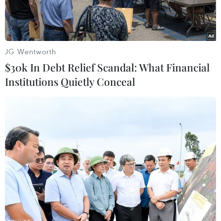
JG Wentworth
$30k In Debt Relief Scandal: What Financial
Institutions Quietly Conceal
Quang Hải tỏa sáng rực rỡ trong trận đấu với Altyn Asyr tại
AFC Cup (Ảnh: Nguyên An/Vietnam+)
Kênh thể thao hàng đầu châu Á FoxSports đã so
sánh bàn thắng từ cú đá phạt của Quang Hải vào
lưới Altyn Asyr ở bán kết liên khu vực lượt đi
AFC Cup với siêu phẩm của chính cầu thủ này ở