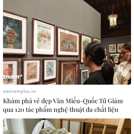
Theo dõi VietnamPlus
TIN LIÊN QUAN
vietnamplus.vn
Khám phá vẻ đẹp Văn Miếu-Quốc Tử Giám
qua 120 tác phẩm nghệ thuật đa chất liệu