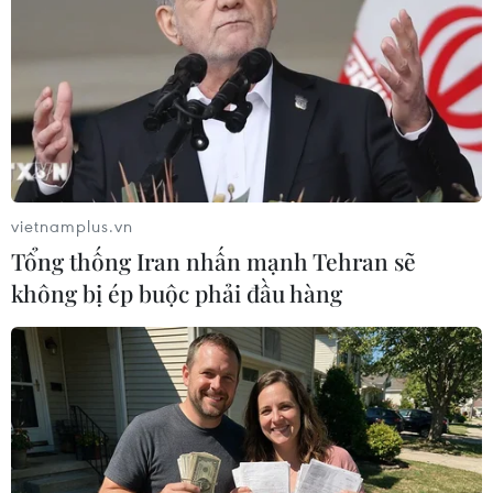
vietnamplus.vn
Quang Hải: Hai bàn thắng vào lưới Altyn
Tổng thống Iran nhấn mạnh Tehran sẽ
Asyr là bình thường
không bị ép buộc phải đầu hàng
20/08/2019 15:18
Tiền vệ Quang Hải đã có màn trình ấn tượng với hai
bàn thắng đẹp mắt giúp Hà Nội FC ngược dòng 3-2
trước Altyn Asyr ở lượt đi bán kết liên khu vực AFC Cup
2019.