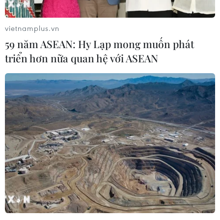
thẳng tiến vào bán kết với thành tích
nhất bảng
vietnamplus.vn
07/08/2026 15:58
59 năm ASEAN: Hy Lạp mong muốn phát
triển hơn nữa quan hệ với ASEAN
Đình Bắc rực sáng với cú
đúp, tuyển Việt Nam vào bán kết
ASEAN Cup với ngôi đầu bảng
07/08/2026 15:49
Xem trực tiếp Việt Nam-Campuchia
tại ASEAN Cup 2026 trên kênh nào?
07/08/2026 09:49
Nhận định Singapore vs