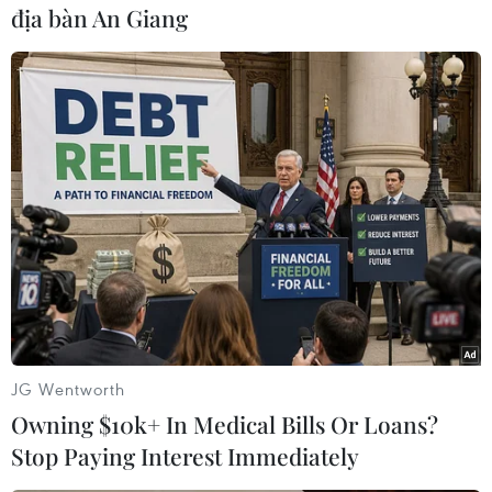
địa bàn An Giang
#Quang Hải
#AFC Cup
#Altyn Asyr
JG Wentworth
#Đội tuyển Việt Nam
#Thường Châu
#Hà Nội FC
Owning $10k+ In Medical Bills Or Loans?
#FoxSports
Stop Paying Interest Immediately