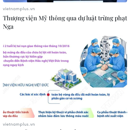
vietnamplus.vn
CƠ QUAN CHỦ QUẢN: THÔNG TẤN XÃ VIỆT NAM
Thượng viện Mỹ thông qua dự luật trừng phạt
Tổng Biên tập: TRẦN TIẾN DUẨN
Nga
Phó Tổng Biên tập: NGUYỄN THỊ TÁM, KHÚC THANH
THỦY
Sở hữu trí tuệ
Quy định sử dụng
RSS
Hỗ trợ
Ngôn ngữ
TTXVN
Dịch vụ tin
Quảng cáo
Liên hệ
vietnamplus.vn
Giấy phép số: 1374/GP-BTTTT do Bộ Thông tin và Truyền thông