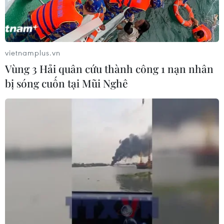
trên đất Turkmenistan vào ngày 27/8.
vietnamplus.vn
Vùng 3 Hải quân cứu thành công 1 nạn nhân
bị sóng cuốn tại Mũi Nghê
Cận cảnh Quang Hải toả sáng dù
liên tục bị đối phương phạm lỗi