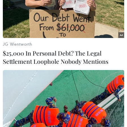
JG Wentworth
$25,000 In Personal Debt? The Legal
Settlement Loophole Nobody Mentions
Cận cảnh Quang Hải lập siêu
phẩm giúp Hà Nội FC hạ Altyn Asyr
20/08/2019 15:10
Với chiến thắng 3-2 nhờ cú đúp của Quang Hải, Hà Nội
FC đang có được lợi thế trước cuộc tái ngộ Altyn Asyr