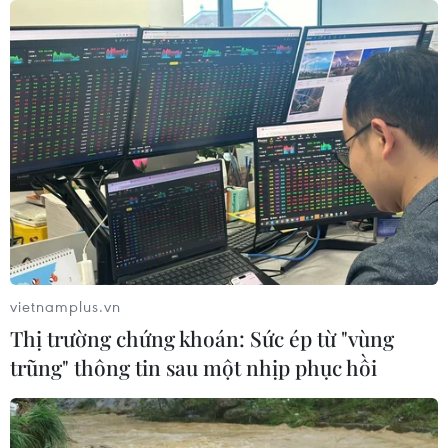
đầu bảng'
06/08/2026 07:25
Chủ tịch Liên đoàn Bóng đá thế giới
chịu sức ép chưa từng có
06/08/2026 04:12
Futsal Việt Nam bất bại sau trận hòa
khó tin trước chủ nhà Thái Lan
06/08/2026 02:38
vietnamplus.vn
Thị trường chứng khoán: Sức ép từ "vùng
trũng" thông tin sau một nhịp phục hồi
Toàn cảnh ASEAN Cup: Thái
Lan "thắng như chẻ tre", thách thức
tuyển Việt Nam