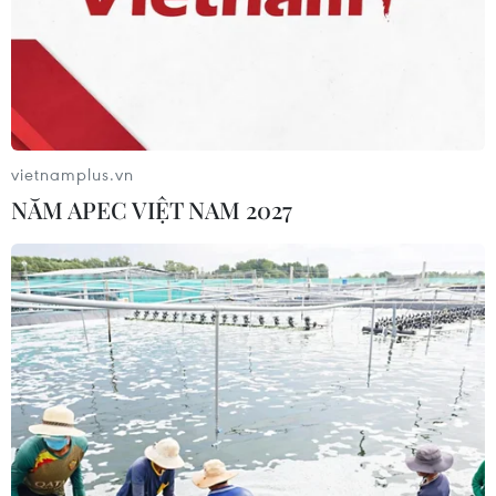
'Hủy diệt' Indonesia 3-0, tuyển Việt
Nam khẳng định vị thế nhà vô địch
ASEAN Cup
03/08/2026 15:39
vietnamplus.vn
NĂM APEC VIỆT NAM 2027
ASEAN Cup 2026: Tuyển Việt Nam
bước vào thử thách lớn nhất
03/08/2026 13:04
Xem trực tiếp Indonesia-Việt Nam tại
ASEAN Cup 2026 trên kênh nào?
03/08/2026 09:21