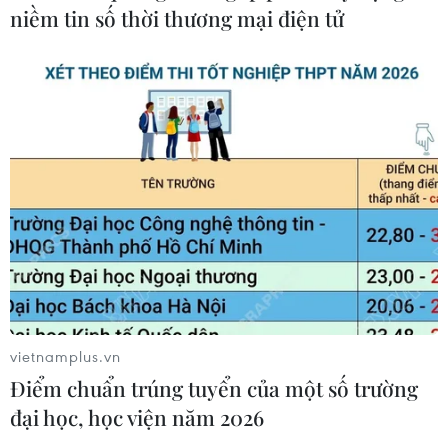
Hormuz
niềm tin số thời thương mại điện tử
09/08/2026 07:08
Tổng thống Iran nhấn mạnh Tehran
sẽ không bị ép buộc phải đầu hàng
08/08/2026 11:51
Mỹ có đang chuẩn bị một
chiến lược mới nhằm vào Iran?
07/08/2026 10:08
vietnamplus.vn
Điểm chuẩn trúng tuyển của một số trường
Mỹ can thiệp khẩn cấp, ngăn
đại học, học viện năm 2026
Israel mở rộng đòn trừng phạt
Hezbollah