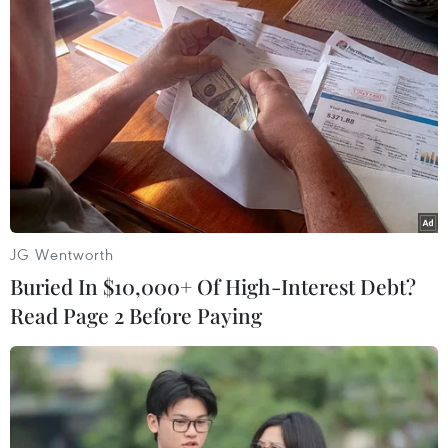
Iran gửi thư tới Liên hợp quốc làm rõ vụ
bắt giữ tàu chở dầu Anh
25/07/2019 02:05
Phái đoàn thường trực của Iran tại Liên hợp quốc đã gửi
thư tới Hội đồng Bảo an Liên hợp quốc để làm rõ một số
vấn đề liên quan tới vụ bắt giữ tàu chở dầu Stena
Impero treo cờ Anh ở Eo biển Hormuz.
JG Wentworth
Buried In $10,000+ Of High-Interest Debt?
Read Page 2 Before Paying