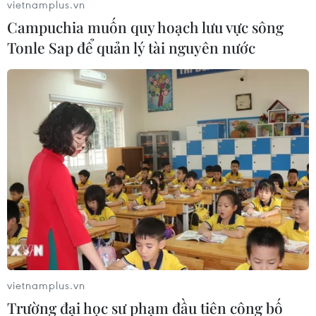
vietnamplus.vn
Kênh truyền hình trên dẫn lời Tư lệnh IRGC Ramezan
Campuchia muốn quy hoạch lưu vực sông
Zirahi nêu rõ lực lượng hải quân của IRGC đã giữ một
Tonle Sap để quản lý tài nguyên nước
tàu nước ngoài chở 700.000 lít nhiên liệu cùng 7 thủy
thủ.
vietnamplus.vn
Trường đại học sư phạm đầu tiên công bố