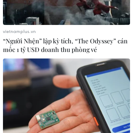
vietnamplus.vn
“Người Nhện” lập kỳ tích, “The Odyssey” cán
mốc 1 tỷ USD doanh thu phòng vé
Oman và Iran hợp tác điều phối giao
thông hàng hải ở Eo biển Hormuz
29/07/2019 12:00
Ngoại trưởng Oman Yusuf bin Alawi cho hay sự phối
hợp giữa Oman và Iran trong việc tổ chức hoạt động
điều phối giao thông hàng hải là do việc này liên quan
đến hoạt động di chuyển qua Eo biển Hormuz.