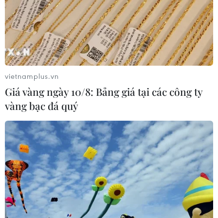
vietnamplus.vn
Giá vàng ngày 10/8: Bảng giá tại các công ty
vàng bạc đá quý
TIN CÙNG CHUYÊN MỤC
Xung đột Hamas-Israel: Ai Cập kêu