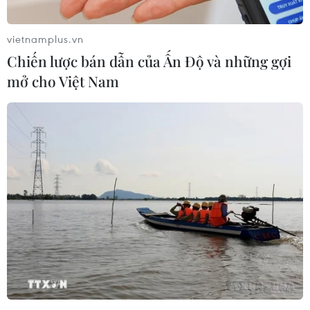
vietnamplus.vn
Chiến lược bán dẫn của Ấn Độ và những gợi
mở cho Việt Nam
Iran bắt giữ một tàu chở dầu của nước
ngoài tại vùng Vịnh
04/08/2019 10:41