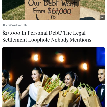
JG Wentworth
$25,000 In Personal Debt? The Legal
Settlement Loophole Nobody Mentions
Tàu chở dầu Grace 1 trên vùng biển ngoài khơi Gibraltar ngày
6/7/2019. (Nguồn: AFP/TTXVN)
Giới chức Iran ngày 13/8 cho biết Anh sẽ sớm
thả tàu chở dầu Grace 1 của Iran sau khi hai bên
trao đổi một số tài liệu.