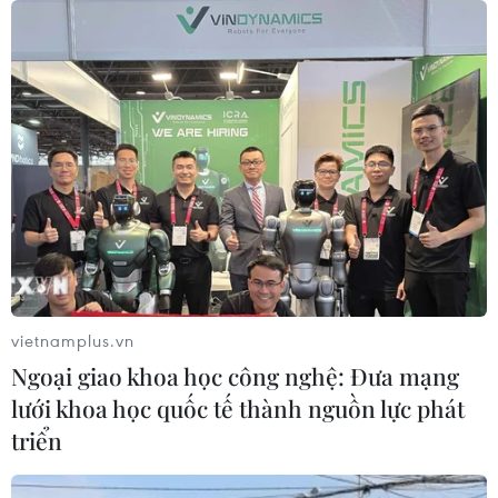
07/08/2026 02:31
Syria: Nổ xe buýt gần thủ đô
Damascus khiến 2 người chết và 13
người bị thương
07/08/2026 00:50
Lực lượng Houthi tấn công quân đội
Yemen, ít nhất 45 binh sỹ thương
vong
vietnamplus.vn
06/08/2026 23:57
Ngoại giao khoa học công nghệ: Đưa mạng
lưới khoa học quốc tế thành nguồn lực phát
Xung đột Israel-Hamas: Ít nhất 300
triển
trẻ em thiệt mạng trong 300 ngày
qua