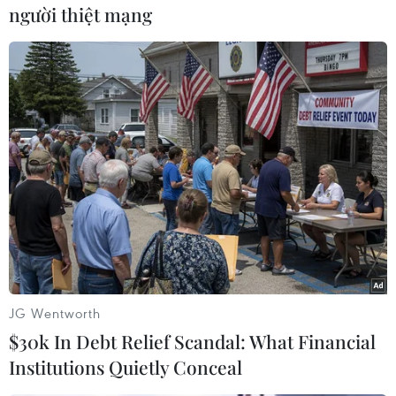
người thiệt mạng
Theo dõi VietnamPlus
TIN CÙNG CHUYÊN MỤC
ASEAN Cup 2026 ngày 8/8: Xác định
đối thủ của đội tuyển Việt Nam ở bán
kết
JG Wentworth
08/08/2026 03:50
$30k In Debt Relief Scandal: What Financial
Institutions Quietly Conceal
Tuyển Việt Nam giành vé vào