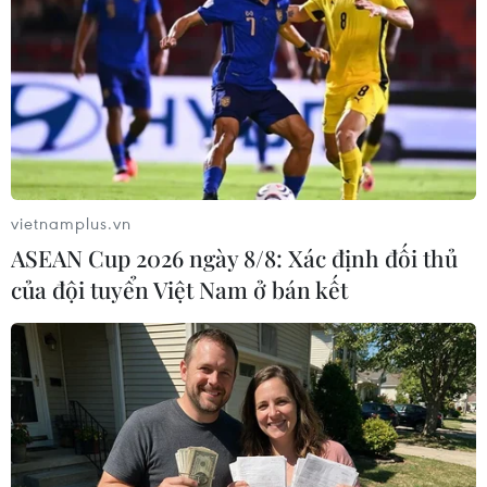
07/08/2026 09:49
Nhận định Singapore vs
Indonesia (20h ngày 7/8): Cuộc quyết
đấu giành tấm vé bán kết duy nhất
07/08/2026 08:41
vietnamplus.vn
ASEAN Cup 2026 ngày 8/8: Xác định đối thủ
Cục diện ASEAN Cup: Việt Nam
của đội tuyển Việt Nam ở bán kết
quyết giành ngôi đầu, Thái Lan vẫn
có thể bị loại
07/08/2026 02:29
Lịch thi đấu ASEAN Cup 2026 ngày
7/8: Việt Nam hướng đến ngôi đầu