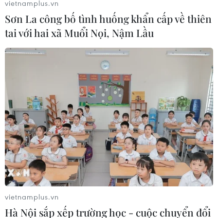
vietnamplus.vn
Sơn La công bố tình huống khẩn cấp về thiên
Tuyển thủ Indonesia cúi đầu thành
tai với hai xã Muổi Nọi, Nậm Lầu
khẩn xin lỗi người hâm mộ xứ vạn
đảo
04/08/2026 03:17
ASEAN Cup 2026: "Chìa khóa" giúp
tuyển Việt Nam quật ngã Indonesia
04/08/2026 03:05
ASEAN Cup 2026: Đội tuyển Việt
Nam tạo "cơn địa chấn" trên truyền
thông khu vực
vietnamplus.vn
04/08/2026 02:45
Hà Nội sắp xếp trường học - cuộc chuyển đổi