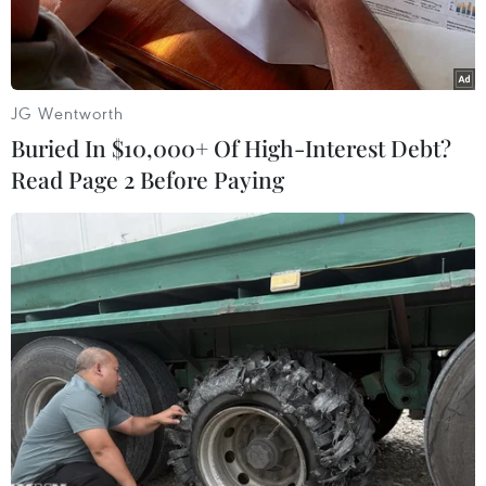
trận đấu.
Dù gặp phải vấn đề ở lưng nhưng Guardiola vẫn
cố gắng đếnMestalla để trực tiếp chỉ đạo cũng
JG Wentworth
như động viên tinh thần của các họctrò.
Buried In $10,000+ Of High-Interest Debt?
Read Page 2 Before Paying
Tuy nhiên, trong suốt thời gian diễn ra trận đấu,
vị chiếnlược gia này dường như đã phải nén
đau chứng kiến các cầu thủ của ông thi đấu.
Thậm chí khi Messi "nổ súng" mang chiến thắng
về cho đội nhà, ông dường nhưkhông còn thể
chịu đựng được nữa và nỗi đau hiện rõ trên
khuôn mặt.
Thế nên sau trận đấu, thay vì tham dự buổi họp