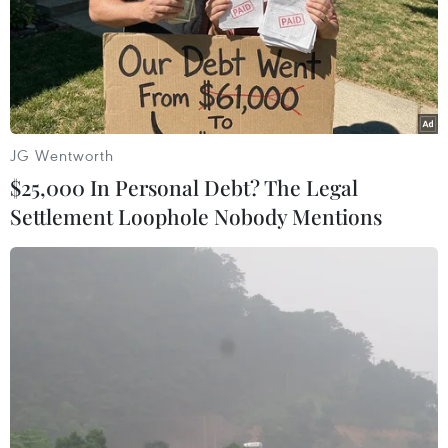
07/08/2026 00:07
Công Phượng gặp thử thách lớn
trong ngày tái xuất V-League 2026/27
06/08/2026 11:49
JG Wentworth
$25,000 In Personal Debt? The Legal
Settlement Loophole Nobody Mentions
Nhận định Việt Nam vs
Campuchia: Vì sao thầy trò HLV Kim
Sang-sik cần giành ngôi đầu bảng?
06/08/2026 11:05
Nhận định Việt Nam vs Campuchia:
'Phù thủy Kim' sẽ xoay tua toan tính
đường dài?