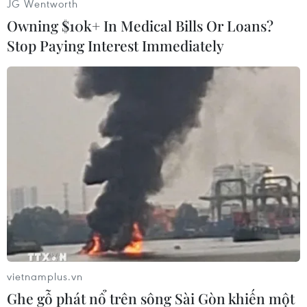
JG Wentworth
Owning $10k+ In Medical Bills Or Loans?
Phương Trang (Vietnam+)
Stop Paying Interest Immediately
vietnamplus.vn
#Barca
#Valencia
#Guadiola
#Nhập viện
Ghe gỗ phát nổ trên sông Sài Gòn khiến một