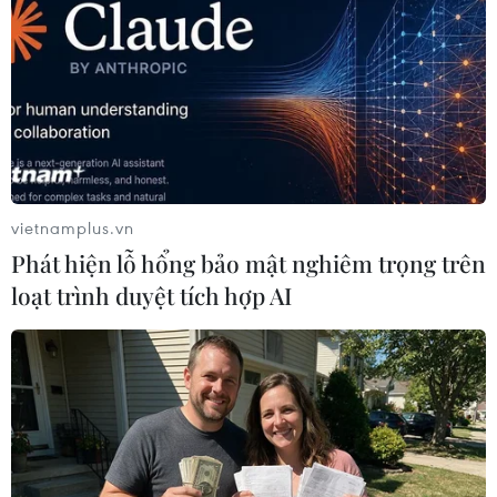
Thành phố Hồ Chí Minh: Cứu thoát 6
người trong vụ cháy nhà giữa đêm
vietnamplus.vn
05/06/2026 00:49
Phát hiện lỗ hổng bảo mật nghiêm trọng trên
Lực lượng an ninh cơ sở sử dụng bình chữa cháy khống
loạt trình duyệt tích hợp AI
chế đám cháy, đồng thời hướng dẫn các thành viên
trong gia đình thoát ra ngoài qua lối đi bên nhà hàng
xóm.