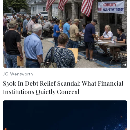
TP. Hải Phòng
Theo dõi VietnamPlus
JG Wentworth
TIN LIÊN QUAN
$30k In Debt Relief Scandal: What Financial
Institutions Quietly Conceal