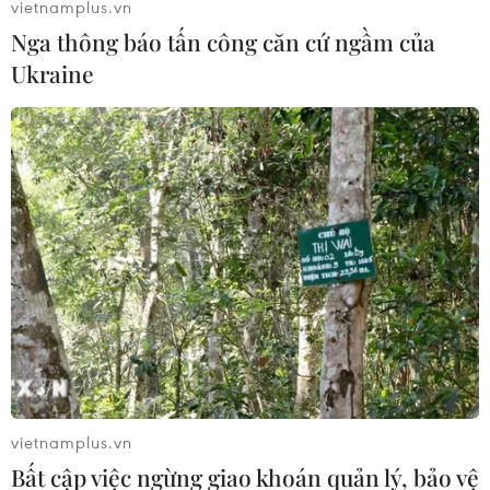
vietnamplus.vn
Nga thông báo tấn công căn cứ ngầm của
Ukraine
vietnamplus.vn
Bất cập việc ngừng giao khoán quản lý, bảo vệ