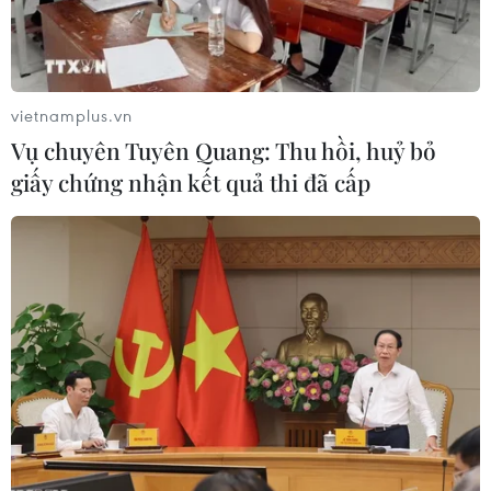
vietnamplus.vn
Vụ chuyên Tuyên Quang: Thu hồi, huỷ bỏ
giấy chứng nhận kết quả thi đã cấp
Tây Ninh: Nỗ lực khống chế đám cháy tại
kho phế liệu ven Quốc lộ 1
31/05/2026 13:11