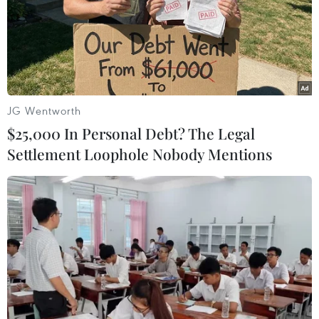
JG Wentworth
$25,000 In Personal Debt? The Legal
Settlement Loophole Nobody Mentions
Gia Lai: Cháy lớn tại kho chứa xe điện du
lịch ở phường Quy Nhơn
30/05/2026 09:33
Chiều 30/5, vụ cháy lớn xảy ra tại kho chứa xe điện du
lịch ở phường Quy Nhơn, tỉnh Gia Lai; lực lượng chức
năng huy động nhiều phương tiện và hàng trăm cán bộ
khẩn trương khống chế đám cháy.