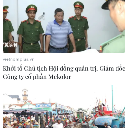
vietnamplus.vn
Khởi tố Chủ tịch Hội đồng quản trị, Giám đốc
Công ty cổ phần Mekolor
TIN CÙNG CHUYÊN MỤC