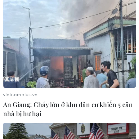
(TTXVN/Vietnam+)
vietnamplus.vn
An Giang: Cháy lớn ở khu dân cư khiến 5 căn
nhà bị hư hại
#cháy xưởng gỗ
#Hải Phòng
#dập tắt đám cháy
#gỗ nguyên liệu
#cứu nạn
#hỏa hoạn
#cảnh sát