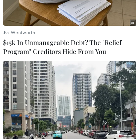
lân cận.
JG Wentworth
$15k In Unmanageable Debt? The "Relief
Program" Creditors Hide From You
Lực lượng cứu hỏa kịp thời khống chế đám cháy, bảo vệ an
toàn xưởng gỗ chứa hàng nghìn m3 nguyên liệu. (Ảnh: Hoàng
Ngọc/TTXVN)
Sáng 6/6, một vụ cháy xảy ra tại xưởng sản xuất
pallet gỗ của Công ty Trách nhiệm hữu hạn Hiệu
Luyến, địa chỉ số 290 Phạm Văn Đồng, tổ dân