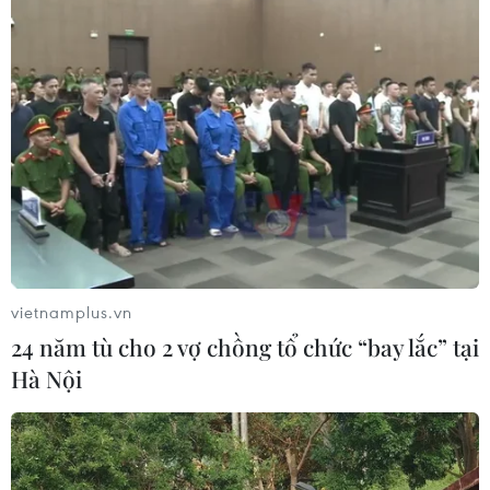
Đội tuyển Futsal Việt Nam gây bất
ngờ trước đội xếp hạng 7 thế giới
01/08/2026 14:55
Xem trực tiếp trận Thái Lan-
Malaysia tại ASEAN Cup 2026 trên
kênh nào?
vietnamplus.vn
01/08/2026 08:41
24 năm tù cho 2 vợ chồng tổ chức “bay lắc” tại
Hà Nội
Đình Bắc gây thất vọng trước
Singapore, điều gì đang xảy ra với
tuyển Việt Nam?