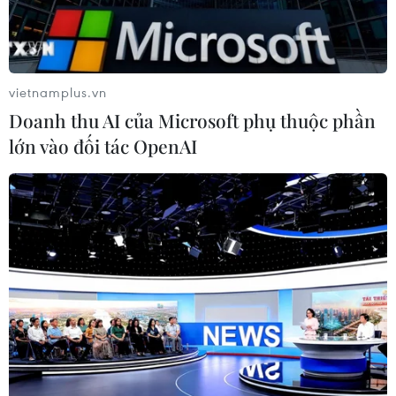
vietnamplus.vn
Doanh thu AI của Microsoft phụ thuộc phần
lớn vào đối tác OpenAI
Tuyển nữ Thái Lan cũng đang khát khao giành vé tới World
Cup. (Ảnh: Minh Chiến/Vietnam+)
Huấn luyện viên trưởng Nuengrutai
Srathongvian tuyên bố tuyển nữ Thái Lan sẽ
làm “mọi thứ có thể” để đạt được giấc mơ World