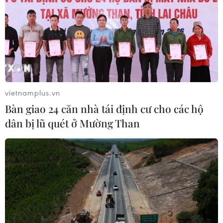
Hàng công bất lực, đội tuyển
Việt Nam để Singapore cầm hòa trên
sân nhà Mỹ Đình
31/07/2026 15:42
vietnamplus.vn
Xem thêm
Bàn giao 24 căn nhà tái định cư cho các hộ
dân bị lũ quét ở Mường Than
CƠ QUAN CHỦ QUẢN: THÔNG TẤN XÃ VIỆT NAM
Tổng Biên tập: TRẦN TIẾN DUẨN
Phó Tổng Biên tập: NGUYỄN THỊ TÁM, KHÚC THANH