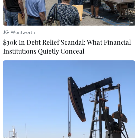
JG Wentworth
$30k In Debt Relief Scandal: What Financial
Institutions Quietly Conceal
Huấn luyện viên Park Hang-seo gửi lời chúc mừng năm mới tới
tất cả mọi người. (Ảnh: Chosun)
Qua trang Facebook chính thức của Liên đoàn
bóng đá Việt Nam (VFF), huấn luyện viên Park
Hang-seo đã gửi lời chúc mừng năm mới đến tất
cả mọi người.