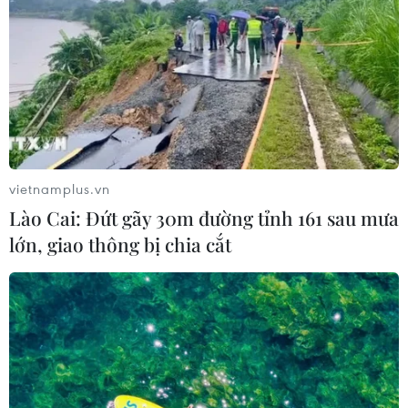
sóng" vì tuyển Việt Nam, chỉ ra lý do
Indonesia thua đau
04/08/2026 02:32
'Hủy diệt' Indonesia 3-0, tuyển Việt
Nam khẳng định vị thế nhà vô địch
ASEAN Cup
vietnamplus.vn
03/08/2026 15:39
Lào Cai: Đứt gãy 30m đường tỉnh 161 sau mưa
lớn, giao thông bị chia cắt
ASEAN Cup 2026: Tuyển Việt Nam
bước vào thử thách lớn nhất
03/08/2026 13:04
Xem trực tiếp Indonesia-Việt Nam tại