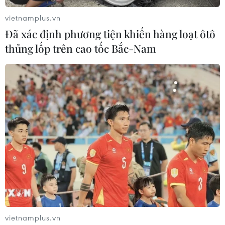
vietnamplus.vn
Đã xác định phương tiện khiến hàng loạt ôtô
thủng lốp trên cao tốc Bắc-Nam
HLV Park Hang-seo: Bùi Tiến Dũng cần
vượt qua thất bại để trưởng thành
16/01/2020 16:41
vietnamplus.vn
Huấn luyện viên Hàn Quốc chia sẻ rằng: "Tôi nghĩ Bùi