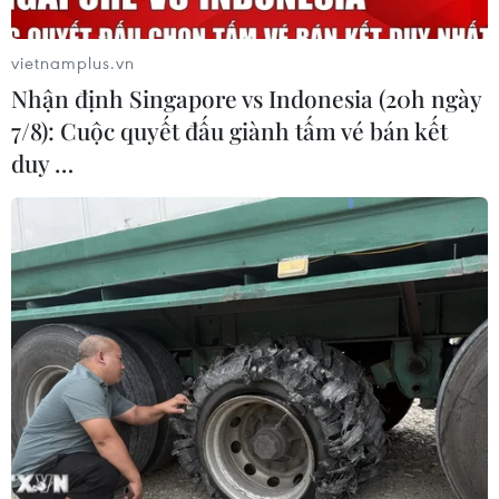
vietnamplus.vn
Nhận định Singapore vs Indonesia (20h ngày
7/8): Cuộc quyết đấu giành tấm vé bán kết
duy …
HLV Park thoải mái tâng bóng, tự
tin trước cuộc đấu U23 Triều Tiên
15/01/2020 11:41
Huấn luyện viên Park Hang-seo không căng thẳng, thoải
mái tập luyện cùng U23 Việt Nam ở buổi tập chiều 15/1
nhằm chuẩn bị cho trận đấu quyết định tấm vé vào Tứ
kết với U23 Triều Tiên tới.