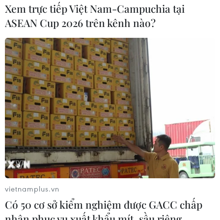
Xem trực tiếp Việt Nam-Campuchia tại
Tiến Dũng rất buồn. Cậu ấy cần vượt qua thất bại để có
ASEAN Cup 2026 trên kênh nào?
thể trưởng thành hơn."
vietnamplus.vn
Có 50 cơ sở kiểm nghiệm được GACC chấp
nhận phục vụ xuất khẩu mít, sầu riêng