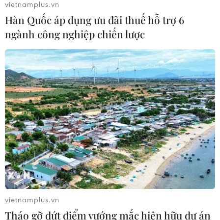
vietnamplus.vn
Pakansari
Hàn Quốc áp dụng ưu đãi thuế hỗ trợ 6
02/08/2026 14:04
ngành công nghiệp chiến lược
HLV Kim Sang Sik: 'Tuyển Việt Nam
đặt mục tiêu giành 3 điểm ngay trên
sân Indonesia'
02/08/2026 13:04
Xem thêm
vietnamplus.vn
CƠ QUAN CHỦ QUẢN: THÔNG TẤN XÃ VIỆT NAM
Tháo gỡ dứt điểm vướng mắc hiện hữu dự án