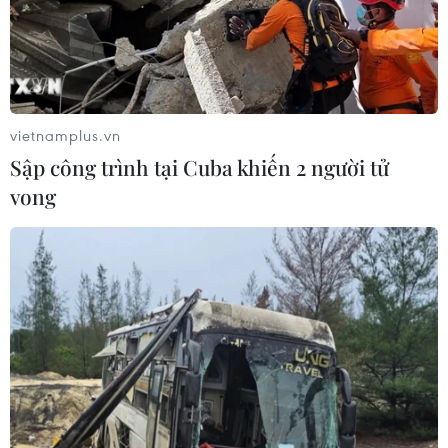
vietnamplus.vn
Sập công trình tại Cuba khiến 2 người tử
vong
TIN CÙNG CHUYÊN MỤC
Xem trực tiếp Việt Nam-Campuchia
tại ASEAN Cup 2026 trên kênh nào?
07/08/2026 09:49