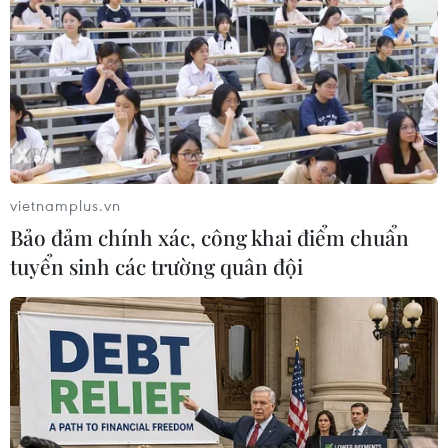
13/01/2020 22:24
Thủ môn Bùi Tiến Dũng cho rằng nguyên nhân khiến
U23 Việt Nam gặp khó khăn, đứng trước nguy cơ bị loại
ngay từ vòng bảng tại vòng chung kết U23 châu Á 2020
là do bị các đối thủ nghiên cứu quá kỹ.
vietnamplus.vn
Bảo đảm chính xác, công khai điểm chuẩn
tuyển sinh các trường quân đội