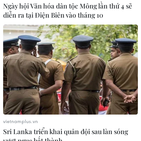
Ngày hội Văn hóa dân tộc Mông lần thứ 4 sẽ
HLV Kim Sang-sik: 'Tuyển Việt Nam
diễn ra tại Điện Biên vào tháng 10
hướng tới chiến thắng để giữ ngôi
đầu bảng'
06/08/2026 07:25
Chủ tịch Liên đoàn Bóng đá thế giới
chịu sức ép chưa từng có
06/08/2026 04:12
Futsal Việt Nam bất bại sau trận hòa
khó tin trước chủ nhà Thái Lan
06/08/2026 02:38
vietnamplus.vn
Sri Lanka triển khai quân đội sau làn sóng
vượt ngục bất thành