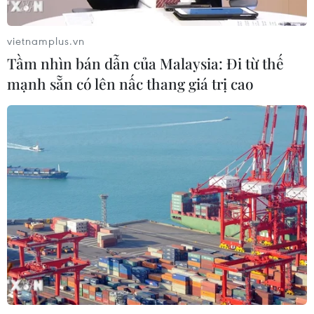
3/8: Việt Nam quyết đấu Indonesia
03/08/2026 01:40
vietnamplus.vn
Tầm nhìn bán dẫn của Malaysia: Đi từ thế
mạnh sẵn có lên nấc thang giá trị cao
Nhận định Việt Nam vs
Indonesia: Thầy Kim cần thay đổi để
giành chiến thắng?
03/08/2026 00:06
Đội tuyển Futsal Việt Nam giành
chiến thắng đậm tại giải đấu ở Thái
Lan
02/08/2026 22:40
Nhận định Việt Nam vs Indonesia:
Chờ kỳ tích ngay tại 'chảo lửa'