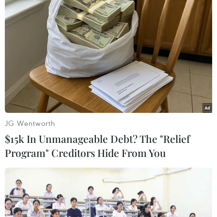
TIN LIÊN QUAN
JG Wentworth
$15k In Unmanageable Debt? The "Relief
Program" Creditors Hide From You
U23 Việt Nam có nguy cơ bị loại khỏi U23
châu Á 2020 vì bị 'bắt bài'