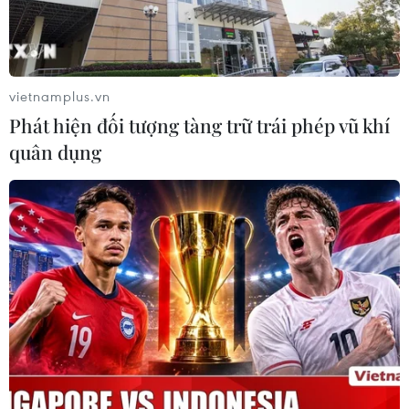
vietnamplus.vn
Phát hiện đối tượng tàng trữ trái phép vũ khí
Thủ tướng Nguyễn Xuân Phúc gửi thư
quân dụng
động viên đội tuyển U23 Việt Nam
15/01/2020 09:32
Thủ tướng Chính phủ Nguyễn Xuân Phúc đã gửi thư
động viên tới huấn luyện viên Park Hang-seo, ban huấn
luyện và toàn thể cầu thủ đội tuyển bóng đá nam U23
Việt Nam.