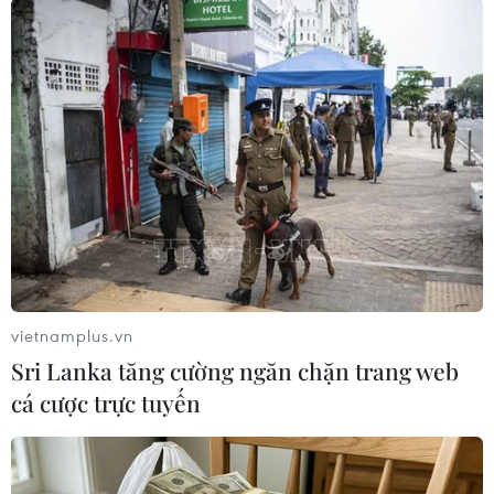
#Park Hang-seo
#World Cup 2022
#AFF Cup
#U23 Việt Nam
#tuyển Việt Nam
vietnamplus.vn
Sri Lanka tăng cường ngăn chặn trang web
Theo dõi VietnamPlus
cá cược trực tuyến