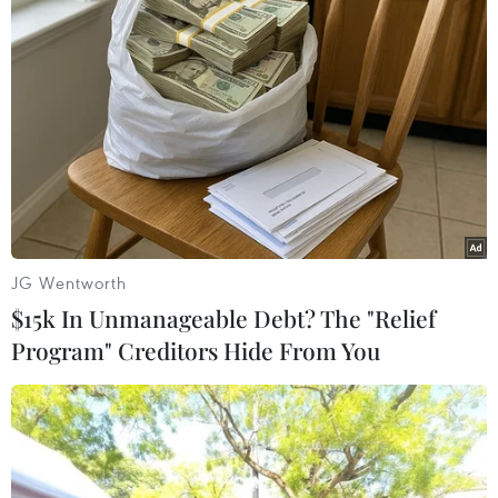
TIN LIÊN QUAN
JG Wentworth
$15k In Unmanageable Debt? The "Relief
Program" Creditors Hide From You
HLV Park Hang-seo và VFF chưa ký hợp
đồng mới: Đâu là vấn đề?
18/06/2019 23:25
Lý do khiến huấn luyện viên Park Hang-seo và Liên