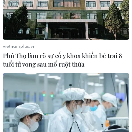
vietnamplus.vn
Phú Thọ làm rõ sự cố y khoa khiến bé trai 8
tuổi tử vong sau mổ ruột thừa