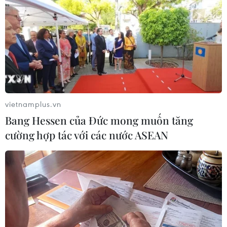
đoàn bóng đá Việt Nam chưa thể ký tiếp hợp đồng lâu
dài chủ yếu đến từ vấn đề tài chính.
vietnamplus.vn
Bang Hessen của Đức mong muốn tăng
cường hợp tác với các nước ASEAN
HLV Park Hang-seo: 'Tôi không vội ký hợp