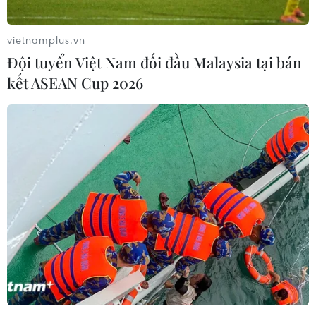
vietnamplus.vn
Đội tuyển Việt Nam đối đầu Malaysia tại bán
kết ASEAN Cup 2026
HLV Park Hang-seo: Tôi rất sợ người hâm
mộ Việt Nam hiểu lầm
08/07/2019 11:50
Huấn luyện viên Park Hang-seo khẳng định ông và
người đại diện chưa từng đề cập đến con số cụ thể nào
cả về mức lương, khi đàm phán hợp đồng mới với VFF.