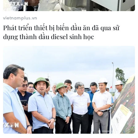
Chủ sân Azteca lỗ hơn 47 triệu USD vì
World Cup 2026
vietnamplus.vn
08/08/2026 06:43
Phát triển thiết bị biến dầu ăn đã qua sử
dụng thành dầu diesel sinh học
ASEAN Cup 2026 ngày 8/8: Xác định
đối thủ của đội tuyển Việt Nam ở bán
kết
08/08/2026 03:50
Tuyển Việt Nam giành vé vào
bán kết, vì sao ông Kim Sang-sik vẫn
không vui?
08/08/2026 03:37