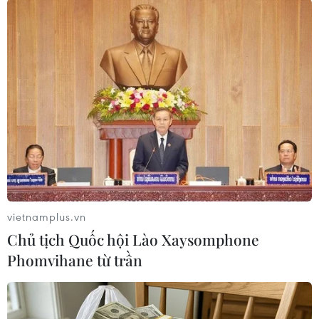
#Park Hang-seo
#Liên đoàn bóng đá Việt Nam
#tuyển Việt Nam
#World Cup 2022
Việt Nam
Theo dõi VietnamPlus
vietnamplus.vn
Chủ tịch Quốc hội Lào Xaysomphone
Phomvihane từ trần