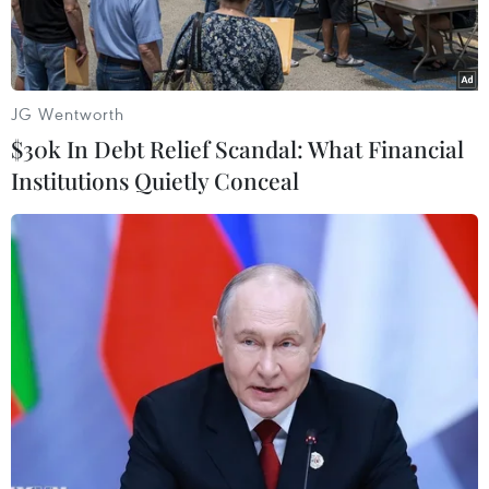
JG Wentworth
$30k In Debt Relief Scandal: What Financial
Institutions Quietly Conceal
Huấn luyện viên Park Hang-seo chia sẻ chuyện đàm phán gia
hạn hợp đồng với báo chí chiều 27/8. (Ảnh: Nguyên An)
"Hiện chuyện đàm phán hợp đồng giữa tôi và
Liên đoàn bóng đá Việt Nam (VFF) tạm thời
dừng lại. Đôi bên không có vướng mắc nào cả",