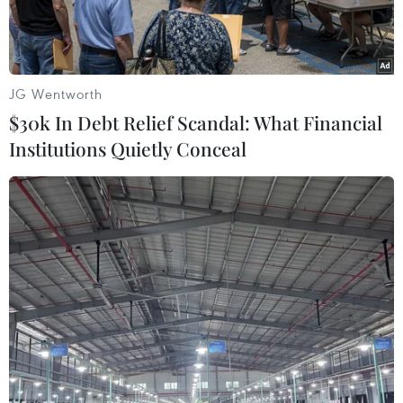
JG Wentworth
$30k In Debt Relief Scandal: What Financial
Institutions Quietly Conceal
Thủ lĩnh của tổ chức Nhà nước Hồi giáo (IS) Abu Bakr al-
Baghdadi. (Nguồn: Reuters)
Theo Reuters, ngày 29/6, hãng thông tấn IRNA
dẫn lời giáo sỹ Ali Shirazi, người đại diện của
thủ lĩnh tinh thần tối cao của Iran, Đại giáo chủ
Ali Khamenei, cho biết thủ lĩnh của tổ chức Nhà