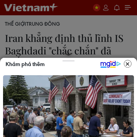
THẾ GIỚI
TRUNG ĐÔNG
Iran khẳng định thủ lĩnh IS
Baghdadi "chắc chắn" đã
chết
Khám phá thêm
29/06/2017 22:50
Đại diện của thủ lĩnh tinh thần tối cao của Iran, Đại
giáo chủ Ali Khamenei, cho biết thủ lĩnh của tổ
chức Nhà nước Hồi giáo (IS) Abu Bakr al-Baghdadi
chắc chắn đã chết.