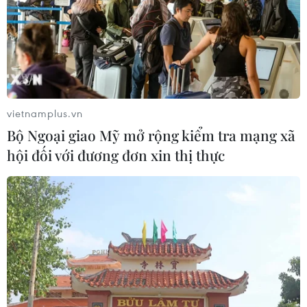
để mở lại eo biển Hormuz
03/08/2026 15:59
Làn sóng người Israel di cư ra nước
ngoài vẫn ở mức kỷ lục
vietnamplus.vn
03/08/2026 11:32
Bộ Ngoại giao Mỹ mở rộng kiểm tra mạng xã
hội đối với đương đơn xin thị thực
Tín hiệu tích cực đối với tiến trình
phục hồi kinh tế của Syria
03/08/2026 07:22
Tổng thống Mỹ: Các bên đạt bước
tiến hướng tới chấm dứt xung đột với