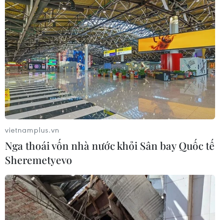
vietnamplus.vn
Nga thoái vốn nhà nước khỏi Sân bay Quốc tế
Sheremetyevo