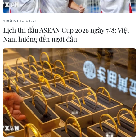
vietnamplus.vn
Lịch thi đấu ASEAN Cup 2026 ngày 7/8: Việt
Nam hướng đến ngôi đầu
Ai sẽ trở thành thủ lĩnh kế tiếp của IS nếu
Baghdadi bị giết
26/06/2017 03:01
Nếu thủ lĩnh IS Abu Bakr al-Baghdadi được xác định là
đã bị giết, nhiều khả năng người kế nhiệm vị trí lãnh
đạo tổ chức khủng bố này sẽ là một trong hai cấp phó.