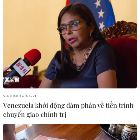
#an ninh nghệ an
#thời sự
#thời sự hôm nay
#bản tin thời sự
#tội phạm
#truy nã
#tội phạm hình sự
#hình sự
#công an
#vụ án
#phạm pháp
#pháp luật
#pháp đình
#xã hội
#an ninh xã hội
#chính trị
#VietnamPlus
#Vietnam
#Plus.
Iran
Iraq
Syria
Theo dõi VietnamPlus
vietnamplus.vn
Venezuela khởi động đàm phán về tiến trình
chuyển giao chính trị
TIN LIÊN QUAN