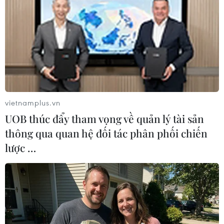
khi Liên minh quốc tế chưa xác nhận điều này.
vietnamplus.vn
UOB thúc đẩy tham vọng về quản lý tài sản
thông qua quan hệ đối tác phân phối chiến
lược …
Bộ Ngoại giao Nga nhận định về cái chết
của thủ lĩnh IS