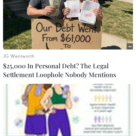
22/06/2017 12:46
Hãng tin RIA dẫn nguồn Bộ Ngoại giao Nga ngày 22/6
cho biết có mức độ chắc chắn cao là thủ lĩnh nhóm Nhà
nước Hồi giáo (IS) tự xưng Abu Bakr al-Baghdadi đã bị
tiêu diệt.
JG Wentworth
$25,000 In Personal Debt? The Legal
Settlement Loophole Nobody Mentions