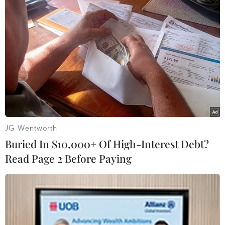
JG Wentworth
Buried In $10,000+ Of High-Interest Debt?
Thông tin về thủ lĩnh IS Abu
Read Page 2 Before Paying
Bakr al-Baghdadi
17/06/2017 08:01
Bộ Quốc phòng Nga tuyên bố nước này đã tiêu diệt
được thủ lĩnh Abu Bakr al-Baghdadi của nhóm IS trong