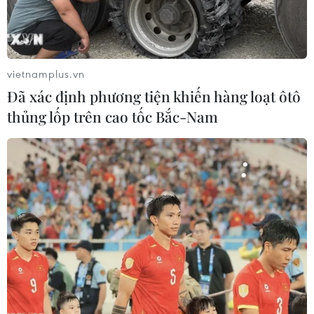
vietnamplus.vn
Đã xác định phương tiện khiến hàng loạt ôtô
thủng lốp trên cao tốc Bắc-Nam
Bắt giữ nghi phạm trong vụ nổ đường ống
Dòng chảy phương Bắc
21/08/2025 11:15
Nghi phạm được xác định là Serhii K., bị cáo buộc nằm
trong nhóm đối tượng đặt các thiết bị nổ phá hoại 2
tuyến đường ống Dòng chảy phương Bắc ở gần đảo
Bornholm của Đan Mạch hồi tháng 9/2022.