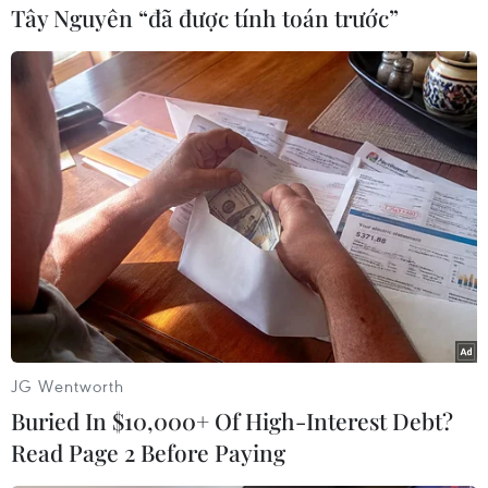
Tây Nguyên “đã được tính toán trước”
phủ nhận mọi liên quan đến vụ việc. Luật sư
của Serhii K. cho biết sẽ kháng cáo quyết định
dẫn độ lên Tòa án Tối cao Italy./.
Bắt giữ nghi phạm cầm
đầu nhóm phá hoại Dòng
chảy phương Bắc
Nhóm tiến hành vụ nổ đường ống
dẫn khí Dòng chảy phương Bắc ở
Biển Baltic năm 2022 gồm 7
người, do công dân Ukraine
Sergei Kuznetsov điều phối.
JG Wentworth
Buried In $10,000+ Of High-Interest Debt?
Read Page 2 Before Paying
(TTXVN/Vietnam+)