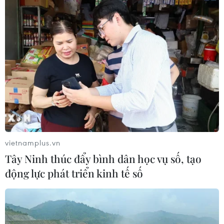
05/08/2026 04:58
EU tuyên bố vượt qua “phép thử” an
ninh biên giới sau khủng hoảng
Ceuta
05/08/2026 00:37
Nga và Ukraine tiếp tục tấn
công qua lại, thương vong không
ngừng gia tăng
vietnamplus.vn
04/08/2026 15:54
Tây Ninh thúc đẩy bình dân học vụ số, tạo
động lực phát triển kinh tế số
Pháp ghi nhận tháng 7 nóng nhất
trong lịch sử
04/08/2026 15:17