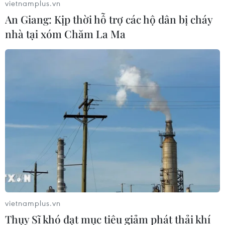
vietnamplus.vn
An Giang: Kịp thời hỗ trợ các hộ dân bị cháy
nhà tại xóm Chăm La Ma
vietnamplus.vn
Thụy Sĩ khó đạt mục tiêu giảm phát thải khí