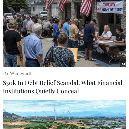
Theo dõi VietnamPlus
TIN LIÊN QUAN
JG Wentworth
$30k In Debt Relief Scandal: What Financial
Institutions Quietly Conceal