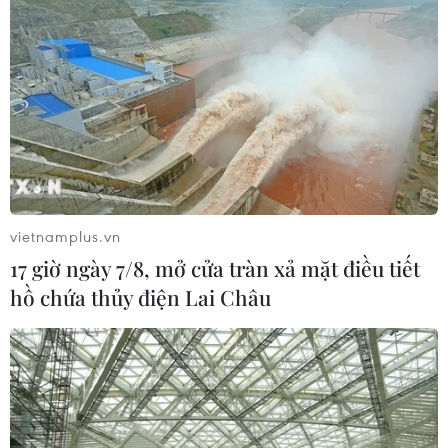
Tây Ban Nha phát trực tiếp nhật thực
toàn phần từ độ cao 9.000 m
04/08/2026 13:23
Tàu chở hàng của Thổ Nhĩ Kỳ bị tấn
công trên Biển Đen
vietnamplus.vn
04/08/2026 05:54
17 giờ ngày 7/8, mở cửa tràn xả mặt điều tiết
hồ chứa thủy điện Lai Châu
Vì sao Google khiến Mỹ và
EU đối đầu về chủ quyền số?
04/08/2026 04:13