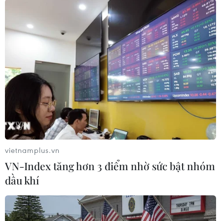
vietnamplus.vn
VN-Index tăng hơn 3 điểm nhờ sức bật nhóm
#Dòng chảy phương Bắc
#Khí đốt
#Nga-Ukraine
dầu khí
Italy