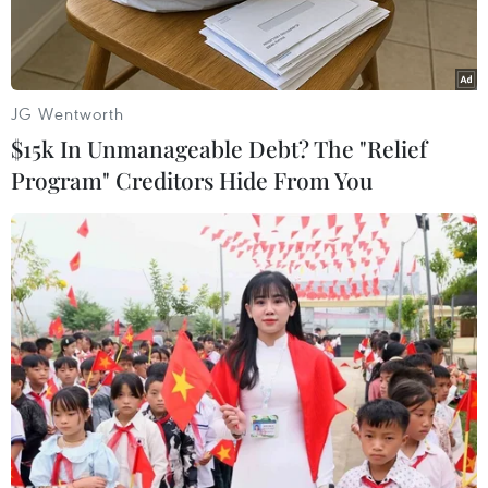
cả hệ thống Dòng chảy phương Bắc 1 và 2.
JG Wentworth
$15k In Unmanageable Debt? The "Relief
Program" Creditors Hide From You
Hình ảnh do Lực lượng phòng vệ bờ biển Thuỵ Điển cung cấp
ngày 27/9/2022 về một điểm rò rỉ trên hệ thống đường ống
dẫn khí đốt Dòng chảy phương Bắc ở biển Baltic. (Ảnh:
THX/TTXVN)
Một tòa án Italy vừa ra quyết định dẫn độ công
dân Ukraine Serhii K. sang Đức, do bị tình nghi