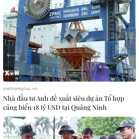
vietnamplus.vn
Nhà đầu tư Anh đề xuất siêu dự án Tổ hợp
cảng biển 18 tỷ USD tại Quảng Ninh