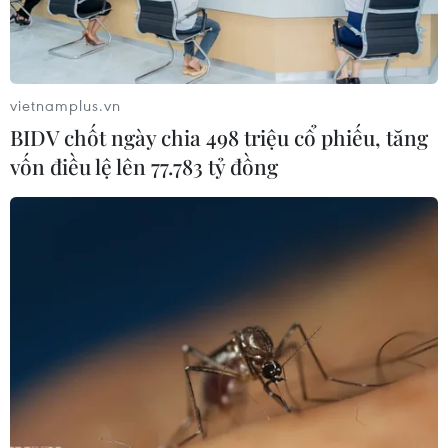
nóng và số lượng đơn xin đăng ký làm ứng cử viên tổng
thống sẽ còn tiếp tục tăng.
vietnamplus.vn
BIDV chốt ngày chia 498 triệu cổ phiếu, tăng
vốn điều lệ lên 77.783 tỷ đồng
Bầu cử Tổng thống Nga năm 2024: Tổng
thống Putin đồng ý tái tranh cử