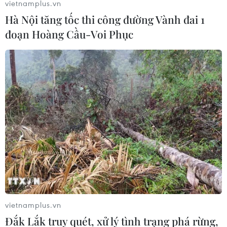
vietnamplus.vn
Hà Nội tăng tốc thi công đường Vành đai 1
đoạn Hoàng Cầu-Voi Phục
vietnamplus.vn
Đắk Lắk truy quét, xử lý tình trạng phá rừng,