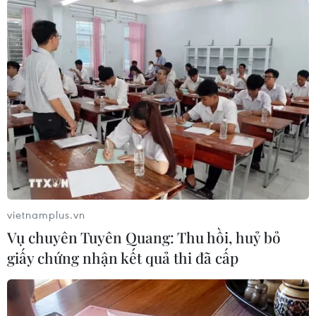
#bầu cử tổng thống Nga
Nga
Theo dõi VietnamPlus
Bầu cử Tổng thống Nga
vietnamplus.vn
Nga: Tổng thống tái đắc cử Putin nêu ưu tiên
Vụ chuyên Tuyên Quang: Thu hồi, huỷ bỏ
trong nhiệm kỳ mới
giấy chứng nhận kết quả thi đã cấp
Bầu cử Nga: Ông Vladimir Putin
đắc cử Tổng thống lần thứ 5
Nước Nga bước vào cuộc bầu