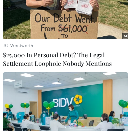
JG Wentworth
$25,000 In Personal Debt? The Legal
Settlement Loophole Nobody Mentions
16 ứng cử viên đã nộp đơn đăng ký tham
gia bầu cử tổng thống Nga
20/12/2023 12:43
RIA Novosti dẫn lời Chủ tịch Ủy ban Bầu cử Trung ương
Nga cho biết chiến dịch bầu cử đã bước vào giai đoạn