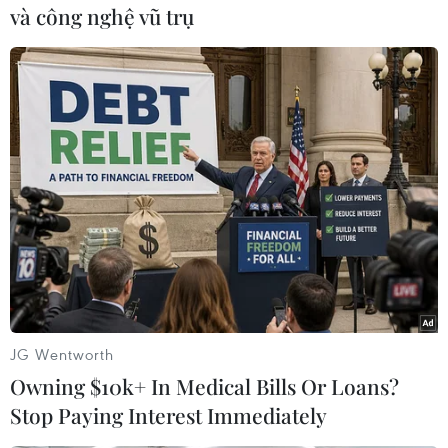
và công nghệ vũ trụ
toàn thể của Hội đồng Liên bang,
ngày bầu cử Tổng thống Liên
bang Nga sẽ là ngày 17/3/2024.
(TTXVN/Vietnam+)
JG Wentworth
Owning $10k+ In Medical Bills Or Loans?
Stop Paying Interest Immediately