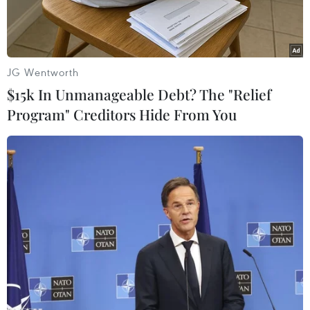
JG Wentworth
$15k In Unmanageable Debt? The "Relief
Program" Creditors Hide From You
Tổng thống Nga Vladimir Putin (trái) trong cuộc gặp Chủ tịch Ủy
ban Bầu cử Trung ương Ella Pamfilova tại Moskva, ngày
3/7/2023. (Ảnh: AFP/TTXVN)
Theo phóng viên TTXVN tại Moskva, Chủ tịch Ủy
ban Bầu cử Nga Ella Pamfilova ngày 24/1 thông