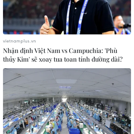
03/08/2026 00:35
Vệ tinh Nga mở rộng vùng phủ sóng
liên lạc trên không phận Ukraine
vietnamplus.vn
02/08/2026 23:28
Nhận định Việt Nam vs Campuchia: 'Phù
thủy Kim' sẽ xoay tua toan tính đường dài?
Xem thêm
CƠ QUAN CHỦ QUẢN: THÔNG TẤN XÃ VIỆT NAM
Tổng Biên tập: TRẦN TIẾN DUẨN