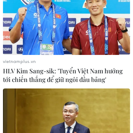
vietnamplus.vn
HLV Kim Sang-sik: 'Tuyển Việt Nam hướng
tới chiến thắng để giữ ngôi đầu bảng'
TIN CÙNG CHUYÊN MỤC
Italy và Hy Lạp trở thành điểm nóng