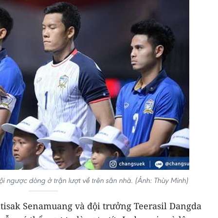
ội ngược dòng ở trận lượt về trên sân nhà. (Ảnh: Thùy Minh)
tisak Senamuang và đội trưởng Teerasil Dangda