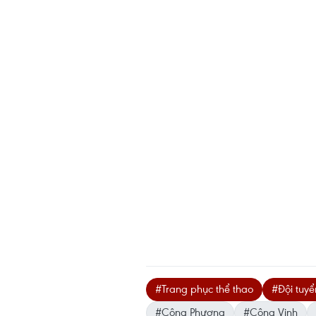
#Trang phục thể thao
#Đội tuy
#Công Phượng
#Công Vinh