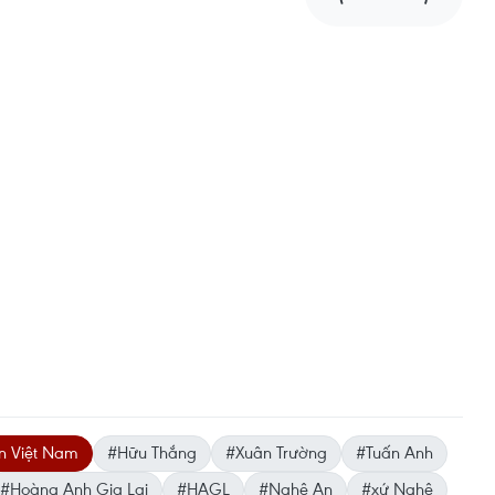
ển Việt Nam
#Hữu Thắng
#Xuân Trường
#Tuấn Anh
#Hoàng Anh Gia Lai
#HAGL
#Nghệ An
#xứ Nghệ