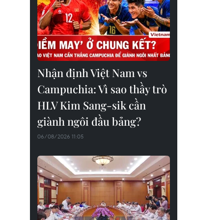
Nhận định Việt Nam vs
Campuchia: Vì sao thầy trò
HLV Kim Sang-sik cần
giành ngôi đầu bảng?
06/08/2026 11:05