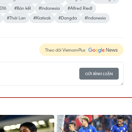
2016
#Bán kết
#Indonesia
#Alfred Riedl
#Thái Lan
#Kiatisak
#Dangda
#Indonesia
Theo dõi VietnamPlus
GỬI BÌNH LUẬN