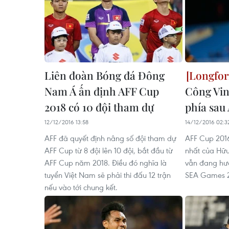
Liên đoàn Bóng đá Đông
Nam Á ấn định AFF Cup
Công Vin
2018 có 10 đội tham dự
phía sau
12/12/2016 13:58
14/12/2016 02:3
AFF đã quyết định nâng số đội tham dự
AFF Cup 2016
AFF Cup từ 8 đội lên 10 đội, bắt đầu từ
nhất của Hữu
AFF Cup năm 2018. Điều đó nghĩa là
vẫn đang hướ
tuyển Việt Nam sẽ phải thi đấu 12 trận
SEA Games 20
nếu vào tới chung kết.