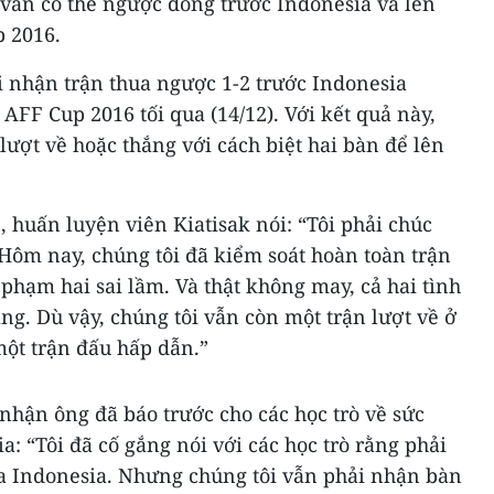
 vẫn có thể ngược dòng trước Indonesia và lên
p 2016.
i nhận trận thua ngược 1-2 trước Indonesia
 AFF Cup 2016 tối qua (14/12). Với kết quả này,
lượt về hoặc thắng với cách biệt hai bàn để lên
n, huấn luyện viên Kiatisak nói: “Tôi phải chúc
Hôm nay, chúng tôi đã kiểm soát hoàn toàn trận
 phạm hai sai lầm. Và thật không may, cả hai tình
ng. Dù vậy, chúng tôi vẫn còn một trận lượt về ở
một trận đấu hấp dẫn.”
 nhận ông đã báo trước cho các học trò về sức
: “Tôi đã cố gắng nói với các học trò rằng phải
a Indonesia. Nhưng chúng tôi vẫn phải nhận bàn