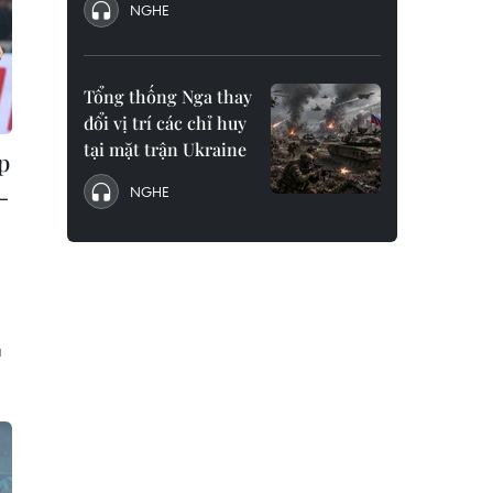
NGHE
Tổng thống Nga thay
đổi vị trí các chỉ huy
tại mặt trận Ukraine
p
-
NGHE
á