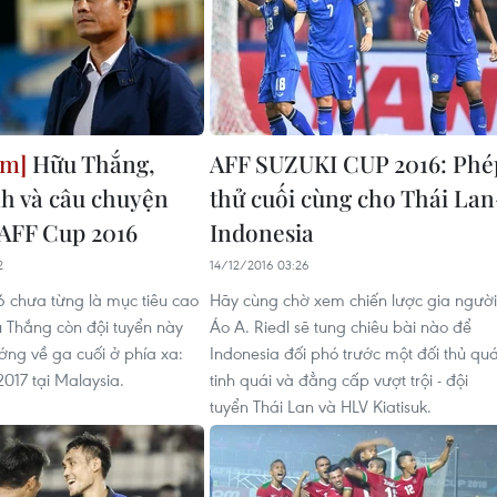
Hữu Thắng,
AFF SUZUKI CUP 2016: Phé
h và câu chuyện
thử cuối cùng cho Thái Lan
 AFF Cup 2016
Indonesia
2
14/12/2016 03:26
 chưa từng là mục tiêu cao
Hãy cùng chờ xem chiến lược gia người
 Thắng còn đội tuyển này
Áo A. Riedl sẽ tung chiêu bài nào để
ng về ga cuối ở phía xa:
Indonesia đối phó trước một đối thủ qu
17 tại Malaysia.
tinh quái và đẳng cấp vượt trội - đội
tuyển Thái Lan và HLV Kiatisuk.