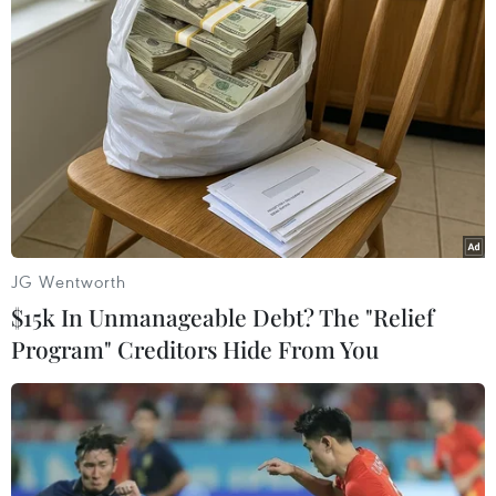
Đây cũng được xem như là trận "chung kết
sớm" đáng được chờ đợi khi mà cả hai đội tuyển
Hàn Quốc và Saudi Arabia đều là những ứng
viên sáng giá cho danh hiệu vô địch tại Asian
Cup 2023.
Saudi Arabia vượt qua vòng bảng với ngôi đầu
cùng thành tích bất bại (2 thắng, 1 hòa), trong
khi Hàn Quốc chỉ có được vị trí nhì bảng E và
đang bị chỉ trích mạnh mẽ sau trận hòa 3-3 khó
JG Wentworth
tin trước Đội tuyển Malaysia ở lượt cuối.
$15k In Unmanageable Debt? The "Relief
Program" Creditors Hide From You
Xác định được 4 đội tuyển
giành quyền vào vòng tứ
kết Asian Cup 2023
Chủ nhà Qatar ngược dòng giành