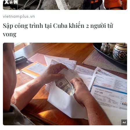
Sau khi Indonesia nhận thảm bại, Đội tuyển
Thái Lan đang chính là niềm hy vọng cuối cùng
vietnamplus.vn
của bóng đá Đông Nam Á.
Sập công trình tại Cuba khiến 2 người tử
Tại giải đấu năm nay, đoàn quân của Huấn
vong
luyện viên Masatada Ishii đang thể hiện phong
độ ấn tượng khi vượt qua vòng bảng với kỳ tích
bất bại.
Kỳ tích của Đội tuyển Thái Lan càng trở nên ấn
tượng hơn khi mà họ cùng với chủ nhà Qatar là
một trong 2 đội bóng không để thủng lưới bàn
nào tại vòng bảng Asian Cup 2023.
Kết quả này giúp thầy trò ông Masatada Ishii tự
tin hướng đến kết quả tốt trong trận gặp Đội
tuyển Uzbekistan để thẳng tiến vào vòng tứ kết.