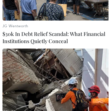
JG Wentworth
$30k In Debt Relief Scandal: What Financial
Institutions Quietly Conceal
Tuyển Thái Lan liệu có thể tạo nên bất ngờ trước Uzbekistan?
(Ảnh: Hoàng Linh/TTXVN)
Vòng 1/8 Asian Cup 2023 sẽ tiếp tục guồng quay
với hai trận cầu đáng chú ý. Thái Lan đối đầu
Uzbekistan và Saudi Arabia "đại chiến" Hàn
Quốc.