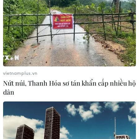
vietnamplus.vn
Nứt núi, Thanh Hóa sơ tán khẩn cấp nhiều hộ
dân