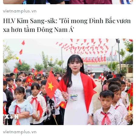
vietnamplus.vn
HLV Kim Sang-sik: 'Tôi mong Đình Bắc vươn
xa hơn tầm Đông Nam Á'
TIN LIÊN QUAN
vietnamplus.vn
Jordan vào tứ kết Asian Cup 2023 sau