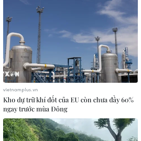
Lịch thi đấu, trực tiếp Asian Cup 2023
hôm nay 28/1: Indonesia quyết gây sốc
28/01/2024 02:27
Dù bị đánh giá thấp hơn rất nhiều song Indonesia vẫn
đang rất tự tin đánh bại Australia ở trận đầu tiên vòng
vietnamplus.vn
1/8, để thẳng tiến vào tứ kết Asian Cup 2023.
Kho dự trữ khí đốt của EU còn chưa đầy 60%
ngay trước mùa Đông