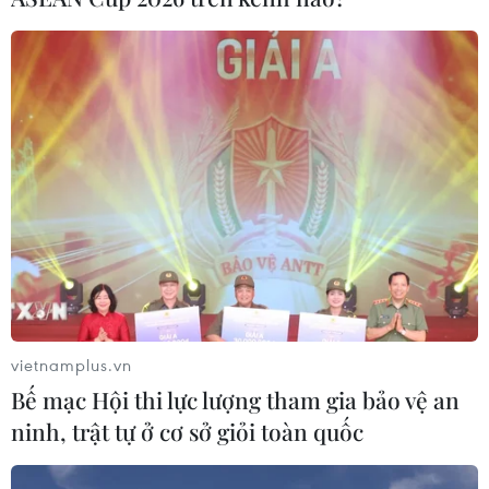
Kết quả Asian Cup 2023 mới nhất: Tuyển
Indonesia bị loại sau thảm bại
28/01/2024 13:59
Đội tuyển Indonesia đã phải nói lời chia tay Asian Cup
2023 ở vòng 1/8 sau khi để thua đậm Đội tuyển
Australia 0-4 trên Sân Jassim bin Hamad.
vietnamplus.vn
Bế mạc Hội thi lực lượng tham gia bảo vệ an
ninh, trật tự ở cơ sở giỏi toàn quốc