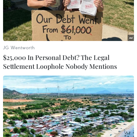
Lịch thi đấu và trực tiếp Asian Cup 2023
ngày 30/1
18g30 Uzbekistan - Thái Lan
(VTV5, FPT
Play)
23g00 Saudi Arabia - Hàn Quốc
(VTV5, FPT
JG Wentworth
Play)
$25,000 In Personal Debt? The Legal
Settlement Loophole Nobody Mentions
(Vietnam+)