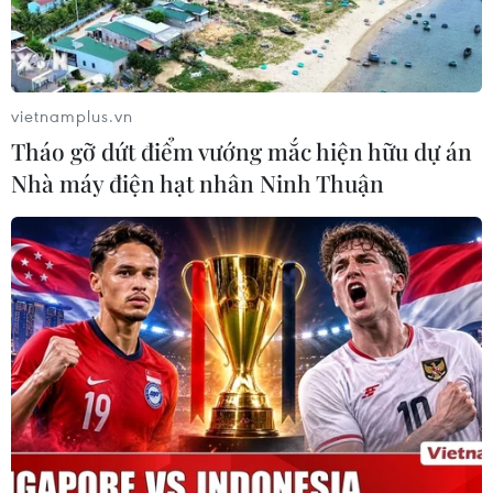
vietnamplus.vn
Tháo gỡ dứt điểm vướng mắc hiện hữu dự án
Nhà máy điện hạt nhân Ninh Thuận
#Asian Cup 2023
#Vòng 1/8 Asian Cup 2023
#Tứ kết Asian Cup
#Saudi Arabia-Hàn Quốc
#Uzbekistan-Thái Lan
#Lịch thi đấu Asian Cup
Arập Xêút
Hàn Quốc
Thái Lan
Uzbekistan
Theo dõi VietnamPlus