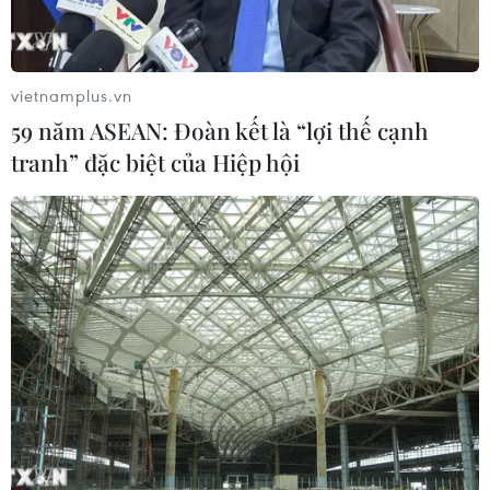
04/08/2026 03:05
vietnamplus.vn
ASEAN Cup 2026: Đội tuyển Việt
59 năm ASEAN: Đoàn kết là “lợi thế cạnh
Nam tạo "cơn địa chấn" trên truyền
tranh” đặc biệt của Hiệp hội
thông khu vực
04/08/2026 02:45
Báo chí Đông Nam Á "dậy
sóng" vì tuyển Việt Nam, chỉ ra lý do
Indonesia thua đau
04/08/2026 02:32
'Hủy diệt' Indonesia 3-0, tuyển Việt
Nam khẳng định vị thế nhà vô địch