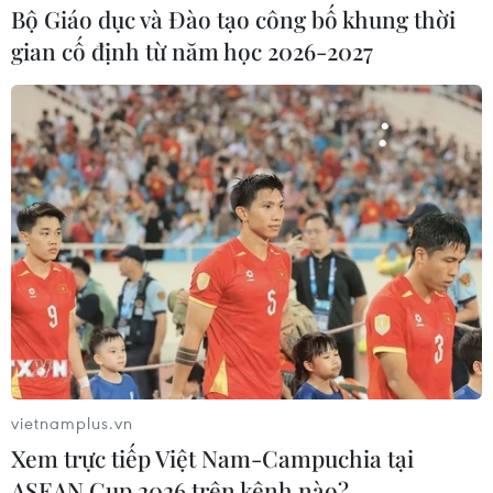
Bộ Giáo dục và Đào tạo công bố khung thời
chiến thắng kịch tính trước Iraq
gian cố định từ năm học 2026-2027
29/01/2024 14:05
Giành chiến thắng kịch tính 3-2 trước Đội tuyển Iraq, Đội
tuyển Jordan thẳng tiến bước vào tứ kết Asian Cup 2023
để đối đầu với hiện tượng Tajikistan.
vietnamplus.vn
Xem trực tiếp Việt Nam-Campuchia tại
ASEAN Cup 2026 trên kênh nào?