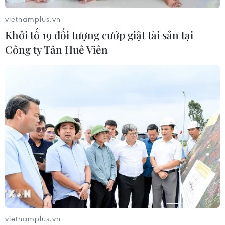
vietnamplus.vn
Khởi tố 19 đối tượng cướp giật tài sản tại
CƠ QUAN CHỦ QUẢN: THÔNG TẤN XÃ VIỆT NAM
Công ty Tân Huê Viên
Tổng Biên tập: TRẦN TIẾN DUẨN
Phó Tổng Biên tập: NGUYỄN THỊ TÁM, KHÚC THANH
THỦY
Sở hữu trí tuệ
Quy định sử dụng
RSS
Hỗ trợ
Ngôn ngữ
TTXVN
Dịch vụ tin
Quảng cáo
Liên hệ
vietnamplus.vn