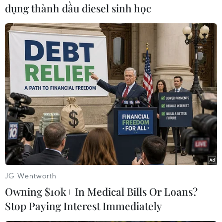
dụng thành dầu diesel sinh học
Lịch thi đấu và trực tiếp ngày 6/3
03g00 Bayern Munich - Lazio
(FPTPlay)
(Lượt đi Lazio thắng 1-0)
03g00 Real Sociedad - PSG
(FPTPlay)
(Lượt đi PSG thắng 2-0)
Ở trận đấu cùng giờ, Real Sociedad cũng sẽ
được chơi trên sân nhà Reale Arena để tiếp đón
Paris Saint-Germain.
Real Sociedad đang phải đối mặt với vô vàn khó
khăn khi để thua 0-2 tại Pháp ở lượt đi. Đại diện
JG Wentworth
của Tây Ban Nha cần phải thắng cách biệt 3 bàn
Owning $10k+ In Medical Bills Or Loans?
để giành quyền đi tiếp.
Stop Paying Interest Immediately
Trong trường hợp thắng cách biệt 2 bàn, Real