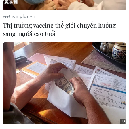
Với khoảng cách không quá lớn, nhiệm vụ mà
đoàn quân của Huấn luyện viên Thomas Tuchel
vietnamplus.vn
phải vượt qua là không quá lớn.
Thị trường vaccine thế giới chuyển hướng
Chiến thắng cách biệt 2 bàn là điều mà Bayern
sang người cao tuổi
có thể hoàn thành, nhất là khi họ được thi đấu
trên sân nhà, nơi mà họ chỉ thua 1 và hòa 1
trong 10 trận gần nhất.
Tuy nhiên, Bayern Munich lại không có được
phong độ tốt nhất ở thời điểm hiện tại. Họ chỉ
giành được đúng một chiến thắng ở 5 trận gần
nhất.
Chuỗi kết quả tệ hại khiến Bayern gần như
không còn cơ hội đua tranh danh hiệu
Bundesliga, khi khoảng cách với ngôi đầu bảng