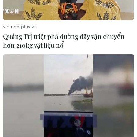
Tuyển Việt Nam giành vé vào
bán kết, vì sao ông Kim Sang-sik vẫn
không vui?
vietnamplus.vn
08/08/2026 03:37
Quảng Trị triệt phá đường dây vận chuyển
hơn 210kg vật liệu nổ
Ông Kim Sang-sik trăn trở gì về
hàng phòng ngự trước bán kết
ASEAN Cup?
08/08/2026 00:13
ASEAN Cup 2026: Truyền thông
châu Á ca ngợi chiến thắng của tuyển
Việt Nam
07/08/2026 22:58