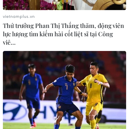
Inter Milan và Dortmund đang là những đội bóng có
được đôi chút lợi thế sau khi có được kết quả thuận lợi
ở lượt đi vòng 1/8 Champions League diễn ra sáng
vietnamplus.vn
21/2.
Thứ trưởng Phan Thị Thắng thăm, động viên
lực lượng tìm kiếm hài cốt liệt sĩ tại Công
viê…