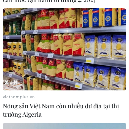
7/8: Việt Nam hướng đến ngôi đầu
07/08/2026 00:07
Công Phượng gặp thử thách lớn
trong ngày tái xuất V-League 2026/27
06/08/2026 11:49
Nhận định Việt Nam vs
Campuchia: Vì sao thầy trò HLV Kim
Sang-sik cần giành ngôi đầu bảng?
vietnamplus.vn
06/08/2026 11:05
Nông sản Việt Nam còn nhiều dư địa tại thị
trường Algeria
Nhận định Việt Nam vs Campuchia: