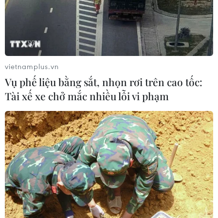
04/08/2026 02:45
Báo chí Đông Nam Á "dậy
sóng" vì tuyển Việt Nam, chỉ ra lý do
Indonesia thua đau
vietnamplus.vn
Vụ phế liệu bằng sắt, nhọn rơi trên cao tốc:
04/08/2026 02:32
Tài xế xe chở mắc nhiều lỗi vi phạm
'Hủy diệt' Indonesia 3-0, tuyển Việt
Nam khẳng định vị thế nhà vô địch
ASEAN Cup
03/08/2026 15:39
ASEAN Cup 2026: Tuyển Việt Nam
bước vào thử thách lớn nhất
03/08/2026 13:04