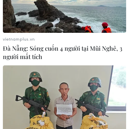
TIN CÙNG CHUYÊN MỤC
Đội tuyển Việt Nam đối đầu Malaysia
tại bán kết ASEAN Cup 2026
08/08/2026 15:53
vietnamplus.vn
Đà Nẵng: Sóng cuốn 4 người tại Mũi Nghê, 3
Chủ sân Azteca lỗ hơn 47 triệu USD vì
người mất tích
World Cup 2026
08/08/2026 06:43
ASEAN Cup 2026 ngày 8/8: Xác định
đối thủ của đội tuyển Việt Nam ở bán
kết
08/08/2026 03:50