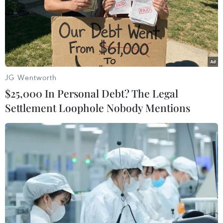
vọng, tuy nhiên, tương lai hợp tác an ninh Mỹ-Nga dưới
thời chính quyền Joe Biden sẽ vẫn mịt mù bởi thiếu các
nền tảng hợp tác ổn định.
JG Wentworth
$25,000 In Personal Debt? The Legal
Settlement Loophole Nobody Mentions
Nga cáo buộc Mỹ vượt quá giới hạn của