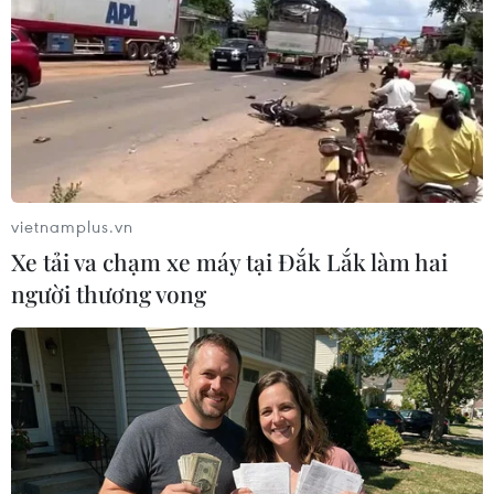
vietnamplus.vn
Xe tải va chạm xe máy tại Đắk Lắk làm hai
người thương vong
Tương lai hợp tác an ninh Mỹ-Nga dưới
thời Tổng thống Mỹ Joe Biden
25/02/2021 08:12
Bề ngoài, quan hệ Mỹ-Nga có những dấu hiệu đầy triển