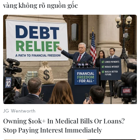
vàng không rõ nguồn gốc
phóng./.
(TTXVN/Vietnam+)
JG Wentworth
Owning $10k+ In Medical Bills Or Loans?
Stop Paying Interest Immediately
#Liên hợp quốc
#Mỹ-Nga