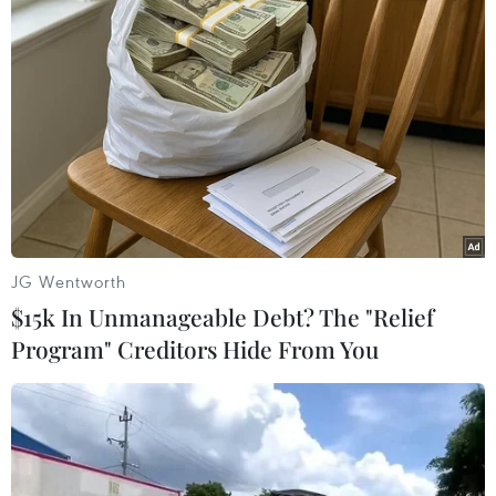
Nga đề xuất với Mỹ đưa vũ khí siêu âm vào
JG Wentworth
New START
$15k In Unmanageable Debt? The "Relief
20/02/2021 02:14
Program" Creditors Hide From You
Ngày 19/2, Ngoại trưởng Nga Sergei Lavrov cho biết
Moskva từ lâu đã đề xuất với Mỹ đưa vũ khí siêu âm
vào văn kiện gia hạn Hiệp ước Cắt giảm vũ khí chiến
lược mới (New START).