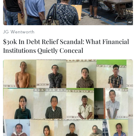
JG Wentworth
$30k In Debt Relief Scandal: What Financial
Institutions Quietly Conceal
Tổng thư ký Liên hợp quốc Antonio Guterres. (Ảnh:
IRNA/TTXVN)
Ngày 26/9, trong thông điệp nhân ngày quốc tế
về giải trừ hoàn toàn vũ khí hạt nhân, Tổng thư
ký Liên hợp quốc Antonio Guterres đã hoan
nghênh quyết định của Nga và Mỹ về việc gia
hạn Hiệp ước Cắt giảm vũ khí tấn công chiến