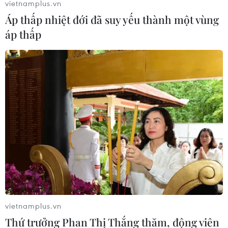
vietnamplus.vn
Áp thấp nhiệt đới đã suy yếu thành một vùng
áp thấp
Điện Kremlin ca ngợi việc Nga-Mỹ đạt
thỏa thuận về kiểm soát vũ khí
17/06/2021 11:37
Tại hội nghị thượng đỉnh lịch sử ở Geneva ông Putin và
ông Biden đã đưa ra một tuyên bố chung ngắn gọn,
nhất trí về việc bắt đầu đối thoại về kiểm soát vũ khí hạt
nhân.
vietnamplus.vn
Thứ trưởng Phan Thị Thắng thăm, động viên