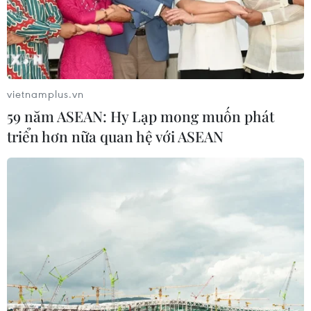
vietnamplus.vn
59 năm ASEAN: Hy Lạp mong muốn phát
triển hơn nữa quan hệ với ASEAN
TIN CÙNG CHUYÊN MỤC
Iceland trước cuộc trưng cầu ý dân
về nối lại đàm phán gia nhập EU
08/08/2026 07:54
Italy bác tối hậu thư của Tây Ban Nha