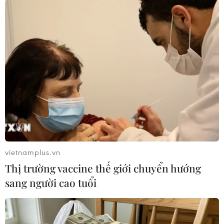
#Hiệp ước Cắt giảm vũ khí tấn công chiến lược mới
#Tổng thư ký Liên hợp quốc Antonio Guterres
Mỹ
Nga
Theo dõi VietnamPlus
vietnamplus.vn
Thị trường vaccine thế giới chuyển hướng
TIN LIÊN QUAN
sang người cao tuổi