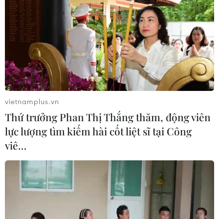
vietnamplus.vn
Thứ trưởng Phan Thị Thắng thăm, động viên
lực lượng tìm kiếm hài cốt liệt sĩ tại Công
viê…
TIN CÙNG CHUYÊN MỤC
Tổng thống Iran nhấn mạnh Tehran