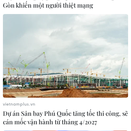
Gòn khiến một người thiệt mạng
#nhà máy chế tạo tên lửa
#tỉnh Homs
#Hồi giáo Shiite
#không kích của Dải Gaza
#Israel
#Syria
#Iran
Iran
Israel
Syria
vietnamplus.vn
Dự án Sân bay Phú Quốc tăng tốc thi công, sẽ
cán mốc vận hành từ tháng 4/2027