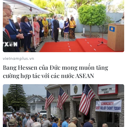
Sissi đang cần sự trợ giúp từ chính quyền của
Tổng thống Mỹ Joe Biden, chưa nói đến việc các
nghị sỹ Đảng Dân chủ đang chỉ trích chính
quyền của ông Sissi vi phạm nhân quyền. Đây
là lý do Ai Cập đang cần Israel làm đồng minh
trong câu chuyện liên quan tới Mỹ.
vietnamplus.vn
Bang Hessen của Đức mong muốn tăng
cường hợp tác với các nước ASEAN