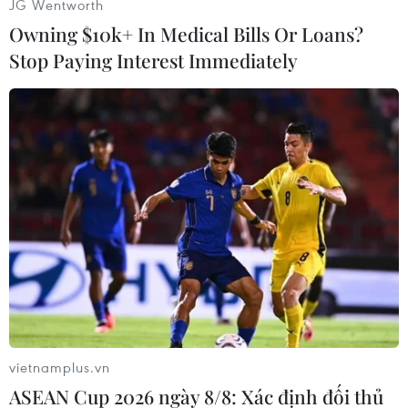
JG Wentworth
Hezbollah và triệt hạ các cơ sở của Iran, chẳng
Owning $10k+ In Medical Bills Or Loans?
hạn như các căn cứ kháng chiến của quân du
Stop Paying Interest Immediately
kích Hồi giáo Shiite nằm sâu trong lãnh thổ
Syria và các tay súng địa phương ở khu dân cư
sát biên giới đánh thuê cho Iran và Hezbollah.
Phát biểu tại một lễ khai trương nhà máy của
tập đoàn quốc phòng Rafael, Bộ trưởng Quốc
phòng Israel Benny Gantz tuyên bố sẽ không
cho phép Hezbollah và các lực lượng ủy nhiệm
khác của Iran “có được vũ khí và các phương
tiện để có thể làm suy yếu sự ưu việt của Israel
trong khu vực.”
[13 tay súng trung thành với chính phủ Syria
vietnamplus.vn
thiệt mạng do IS]
ASEAN Cup 2026 ngày 8/8: Xác định đối thủ