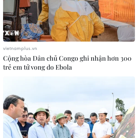
vietnamplus.vn
Cộng hòa Dân chủ Congo ghi nhận hơn 300
trẻ em tử vong do Ebola
Israel phát động không kích bằng tên lửa
vào ngoại ô thủ đô Syria
03/11/2021 01:53
Truyền hình nhà nước Syria dẫn nguồn tin quân sự cho
biết cuộc không kích bằng tên lửa nhằm vào một khu
vực ở ngoại ô thủ đô Damascus đã gây ra một số tổn
thất vật chất.