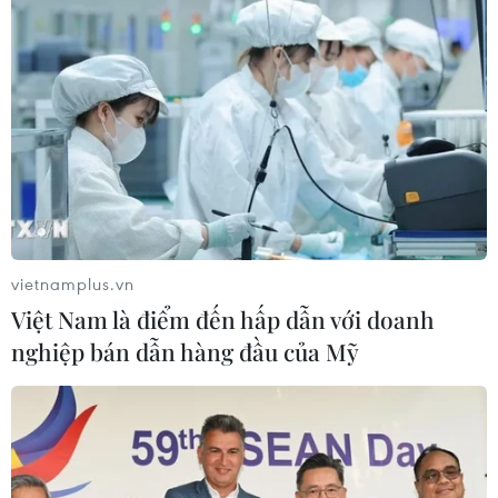
Syria đáp trả vụ tấn công bằng tên lửa của
Israel vào thủ đô Damascus
30/10/2021 11:50
Quân đội Syria cho biết vụ tấn công bằng tên lửa của
Israel vào các vị trí ở vùng nông thôn thủ đô Damascus
đã làm 2 binh sỹ bị thương và phá hủy một số nhà cửa.
vietnamplus.vn
Việt Nam là điểm đến hấp dẫn với doanh
nghiệp bán dẫn hàng đầu của Mỹ