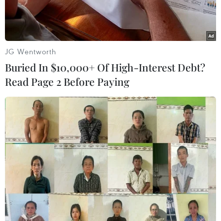
JG Wentworth
Buried In $10,000+ Of High-Interest Debt?
Read Page 2 Before Paying
Lực lượng cứu hỏa dập lửa xe buýt chở các quân nhân Syria bị
đánh bom ở Damascus, ngày 20/10/2021. (Ảnh: AFP/TTXVN)
Gần đây, Israel liên tục gia tăng tấn công nhằm
vào các lực lượng của Iran tại Syria mà không
vấp phải sự phản đối đáng kể nào từ phía Syria,
Nga, Mỹ hoặc các nước láng giềng.
Tờ Haaretz ngày 11/11 có bài phân tích về
nguyên nhân của việc này. Trong tháng qua,