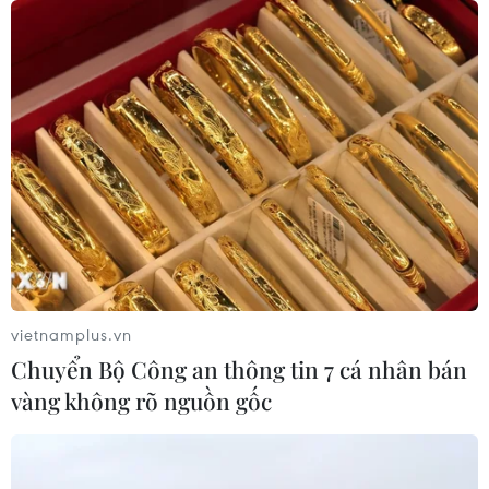
các cựu chuyên gia quân sự Nga với
Việt Nam
06/08/2026 06:23
Anh công bố kết quả điều tra ban
đầu vụ đâm dao ở trung tâm London
06/08/2026 06:00
Ba Lan thảo luận việc thành lập căn
cứ quân sự thường trực với Mỹ
vietnamplus.vn
06/08/2026 00:06
Chuyển Bộ Công an thông tin 7 cá nhân bán
vàng không rõ nguồn gốc
Liên hợp quốc: Xung đột Ukraine trải
qua tháng đẫm máu nhất