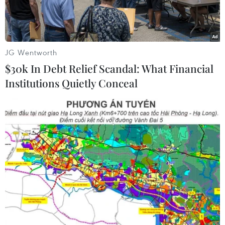
JG Wentworth
$30k In Debt Relief Scandal: What Financial
Institutions Quietly Conceal
Cảnh sát Thổ Nhĩ Kỳ. (Nguồn: Sputnik International)
Ngày 16/6, Lãnh sự quán Mỹ tại Istanbul, Thổ
Nhĩ Kỳ, đã cảnh báo công dân Mỹ về tình hình
an ninh được siết chặt tại thành phố này đề
phòng nguy cơ xảy ra các vụ tấn công khủng bố.
Trong một tuyên bố, Lãnh sự quán Mỹ cho biết
lực lượng an ninh Thổ Nhĩ Kỳ đã được tăng