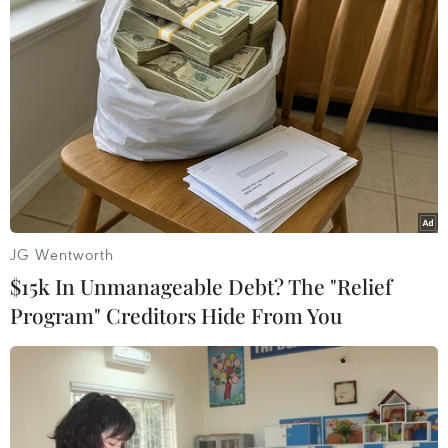
đầu mới cho quan hệ song phương?
12/05/2017 09:58
Tổng thống Thổ Nhĩ Kỳ Tayyip Erdogan chuẩn bị thăm
Mỹ trong bối cảnh mối quan hệ giữa hai đồng minh
trong NATO này đang căng thẳng do những bất đồng
về chính sách Syria.
JG Wentworth
$15k In Unmanageable Debt? The "Relief
Program" Creditors Hide From You