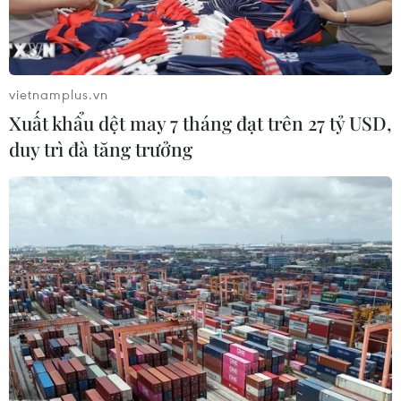
vietnamplus.vn
Xuất khẩu dệt may 7 tháng đạt trên 27 tỷ USD,
duy trì đà tăng trưởng
Ngoại trưởng Mỹ, Thổ Nhĩ Kỳ điện đàm về
tình hình Syria, Qatar
11/06/2017 08:20
Ngoại trưởng Mỹ Rex Tillerson và người đồng cấp Thổ
Nhĩ Kỳ Mevlut Cavusoglu đã điện đàm về những diễn
biến ở Syria cũng như những tranh cãi giữa Qatar và