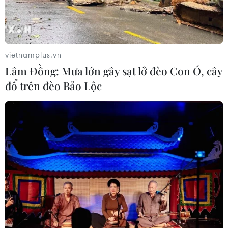
Tây Ban Nha phát trực tiếp nhật thực
toàn phần từ độ cao 9.000 m
04/08/2026 13:23
vietnamplus.vn
Lâm Đồng: Mưa lớn gây sạt lở đèo Con Ó, cây
đổ trên đèo Bảo Lộc
Xem thêm
CƠ QUAN CHỦ QUẢN: THÔNG TẤN XÃ VIỆT NAM
Tổng Biên tập: TRẦN TIẾN DUẨN
Phó Tổng Biên tập: NGUYỄN THỊ TÁM, KHÚC THANH
THỦY