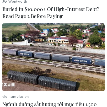
JG Wentworth
sự quán Mỹ tại Thổ Nhĩ Kỳ đã ban bố ít nhất 22
Buried In $10,000+ Of High-Interest Debt?
lệnh cảnh báo an ninh tại Thổ Nhĩ Kỳ./.
Read Page 2 Before Paying
(TTXVN/Vietnam+)
vietnamplus.vn
Ngành đường sắt hướng tới mục tiêu 1.500