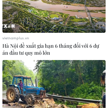
EU tuyên bố vượt qua “phép thử” an
ninh biên giới sau khủng hoảng
Ceuta
05/08/2026 00:37
vietnamplus.vn
Hà Nội đề xuất gia hạn 6 tháng đối với 6 dự
Nga và Ukraine tiếp tục tấn
án đầu tư quy mô lớn
công qua lại, thương vong không
ngừng gia tăng
04/08/2026 15:54
Pháp ghi nhận tháng 7 nóng nhất
trong lịch sử
04/08/2026 15:17