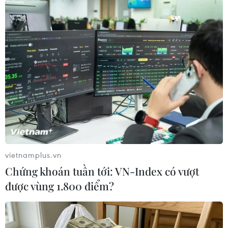
TIN LIÊN QUAN
vietnamplus.vn
Chứng khoán tuần tới: VN-Index có vượt
được vùng 1.800 điểm?
Tổng thống Thổ Nhĩ Kỳ thăm Mỹ: Khởi