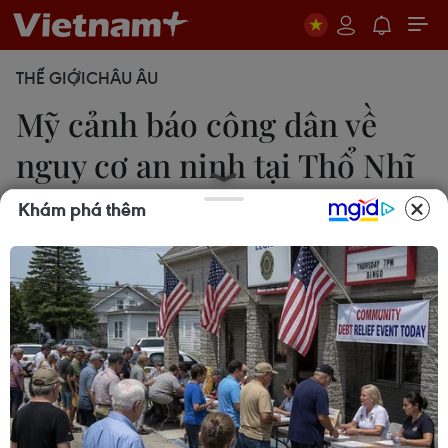
THẾ GIỚI
CHÂU ÂU
Mỹ cảnh báo công dân về
nguy cơ an ninh tại Thổ Nhĩ
Kỳ
Khám phá thêm
17/06/2017 12:48
Lãnh sự quán Mỹ tại Istanbul, Thổ Nhĩ Kỳ, đã cảnh
báo công dân Mỹ về tình hình an ninh được siết
chặt tại thành phố này đề phòng nguy cơ xảy ra
các vụ tấn công khủng bố.