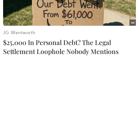
18g30 ngày 26/11.
JG Wentworth
$25,000 In Personal Debt? The Legal
Settlement Loophole Nobody Mentions
Tuyển Việt Nam sớm vào bán kết AFF Cup 2016. (Ảnh: Minh
Tiến/TTXVN)
Đội tuyển Myanmar đã ngược dòng giành chiến