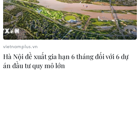
vietnamplus.vn
Hà Nội đề xuất gia hạn 6 tháng đối với 6 dự
án đầu tư quy mô lớn
Hậu vệ Malaysia đánh giá cao sự toàn diện
của tuyển Việt Nam
23/11/2016 07:39
Sau màn trình diễn của đội tuyển Việt Nam trên sân
Thuwanna hôm 20/11 vừa qua, các cầu thủ của
Malaysia đã phần nào nhận ra được sức mạnh toàn