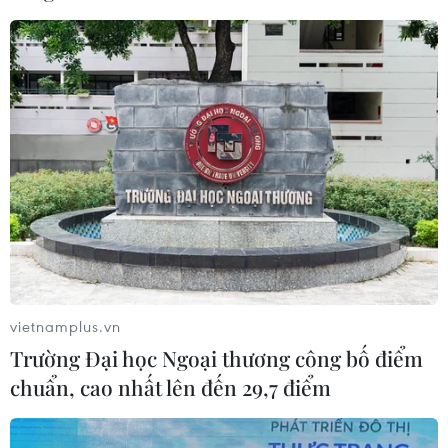
(Vietnam+)
vietnamplus.vn
Trường Đại học Ngoại thương công bố điểm
chuẩn, cao nhất lên đến 29,7 điểm
#Bóng đá
#Tuyển Việt Nam
#Tuyển Myanmar
#Tuyển Campuchia
#AFF Cup 2016
#Bán kết