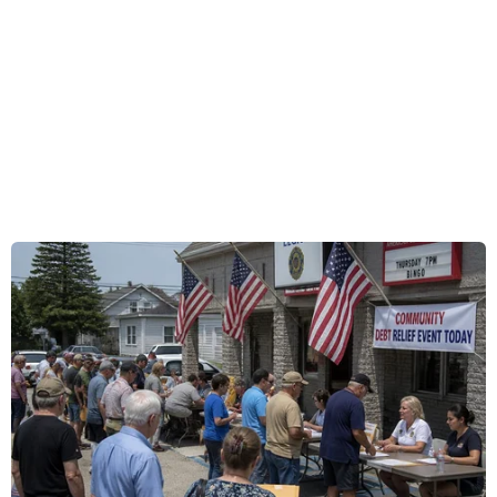
thắng 3-1 trước đội tuyển Campuchia ở lượt trận
thứ 2 bảng B giải bóng đá AFF Cup 2016.
Min Tun Zaw (cú đúp) và Aung Thu là những
người đã ghi bàn để giúp đội chủ nhà bảng B
giành chiến thắng, sau khi bị Campuchia vượt
lên dẫn trước bởi bàn thắng của Souhana Sos.
Với kết quả này, đội tuyển Việt Nam của huấn
luyện viên Nguyễn Hữu Thắng đã chính thức
giành vé vào bán kết sớm trước một lượt trận.
[HLV Nguyễn Hữu Thắng chưa nghĩ tới đối
thủ ở vòng bán kết]