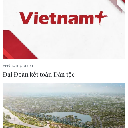
Việt Nam - Malaysia 1-0: Trọng
Hoàng mở toang cửa vào bán kết
vietnamplus.vn
23/11/2016 10:36
Đại Đoàn kết toàn Dân tộc
Trọng Hoàng đã sắm vai người hùng khi ghi bàn thắng
duy nhất giúp đội tuyển Việt Nam đánh bại Malaysia 1-
0 ở lượt trận thứ 2 bảng B AFF Cup 2016, để mở toang
cánh cửa vào bán kết.