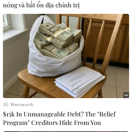
nóng và bất ổn địa chính trị
#Kinh tế Nga
#Alexei Ulyukayev
#Donald Trump
#Trừng phạt Nga
#Ursula von der Leyen
#Bộ trưởng Quốc phòng Đức
Đức
Mỹ
Nga
Theo dõi VietnamPlus
JG Wentworth
$15k In Unmanageable Debt? The "Relief
Program" Creditors Hide From You