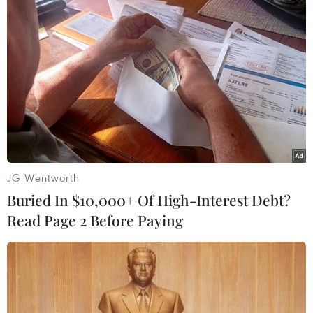
24/10/2016 04:57
Ngoại trưởng Đức Frank-Walter Steinmeier cho rằng việc
gia tăng các lệnh trừng phạt chống Nga của Liên minh
châu Âu gây bất lợi đến việc đàm phán giải quyết vấn
đề Syria.
JG Wentworth
Buried In $10,000+ Of High-Interest Debt?
Read Page 2 Before Paying