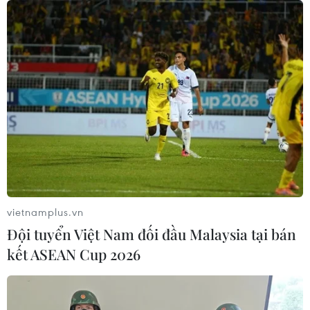
Thắt chặt tình hữu nghị sắt son giữa
các cựu chuyên gia quân sự Nga với
Việt Nam
06/08/2026 06:23
Anh công bố kết quả điều tra ban
đầu vụ đâm dao ở trung tâm London
06/08/2026 06:00
vietnamplus.vn
Đội tuyển Việt Nam đối đầu Malaysia tại bán
Ba Lan thảo luận việc thành lập căn
kết ASEAN Cup 2026
cứ quân sự thường trực với Mỹ
06/08/2026 00:06