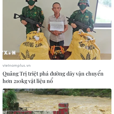
Liên hợp quốc: Xung đột Ukraine trải
qua tháng đẫm máu nhất
05/08/2026 23:47
Đức điều tra vụ UAV gắn thuốc nổ
xuất hiện tại sân bay
05/08/2026 23:43
vietnamplus.vn
Quảng Trị triệt phá đường dây vận chuyển
hơn 210kg vật liệu nổ
Bất ổn địa chính trị kìm hãm tăng
trưởng Eurozone
05/08/2026 22:59