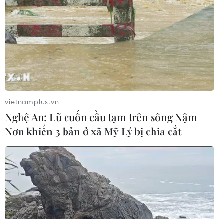
Tổng thống Nga thay đổi vị
trí các chỉ huy tại mặt trận Ukraine
05/08/2026 15:26
Đâm dao ở trung tâm London, một
nữ nghi phạm bị bắt giữ
vietnamplus.vn
05/08/2026 15:07
Nghệ An: Lũ cuốn cầu tạm trên sông Nậm
Nơn khiến 3 bản ở xã Mỹ Lý bị chia cắt
Nhiều chuyến bay tại Đức chuyển
hướng do vật thể bay gần đường
băng
05/08/2026 10:54