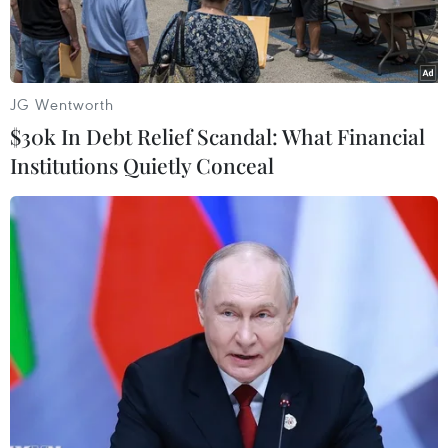
JG Wentworth
$30k In Debt Relief Scandal: What Financial
Institutions Quietly Conceal
Bộ trưởng Kinh tế Nga Alexei Ulyukayev. (Nguồn: Sputnik)
Theo TASS, ngày 11/11, Bộ trưởng Phát triển
Kinh tế Nga Alexei Ulyukayev cho rằng chiến
thắng của tỷ phú Donald Trump trong cuộc đua
vào Nhà Trắng mở ra cơ hội để dỡ bỏ các biện