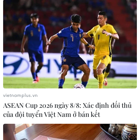
TIN LIÊN QUAN
vietnamplus.vn
ASEAN Cup 2026 ngày 8/8: Xác định đối thủ
của đội tuyển Việt Nam ở bán kết
Ngoại trưởng Đức phản đối việc gia tăng
lệnh trừng phạt Nga