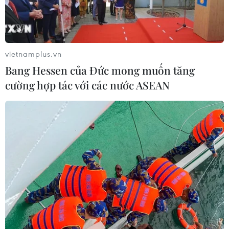
vietnamplus.vn
Bang Hessen của Đức mong muốn tăng
cường hợp tác với các nước ASEAN
Ukraine đề nghị Tổng thống đắc cử Mỹ
siết chặt trừng phạt Nga
10/11/2016 06:52
Nghị sỹ Quốc hội Ukraine đã viết thư gửi Tổng thống
mới đắc cử Mỹ Donald Trump, yêu cầu ông duy trì và
tăng cường các biện pháp trừng phạt nhằm vào Nga
đồng thời đẩy mạnh viện trợ quân sự cho Ukraine.