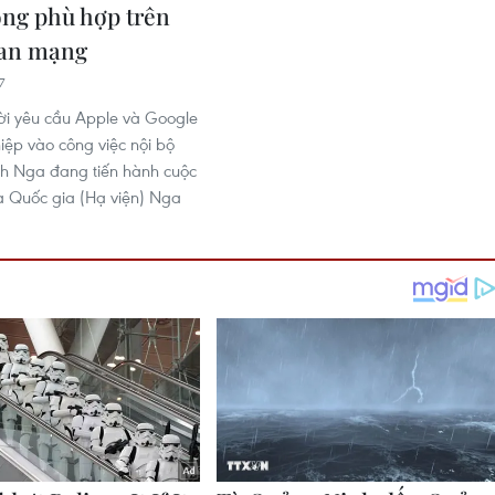
ng phù hợp trên
ian mạng
7
i yêu cầu Apple và Google
iệp vào công việc nội bộ
nh Nga đang tiến hành cuộc
 Quốc gia (Hạ viện) Nga