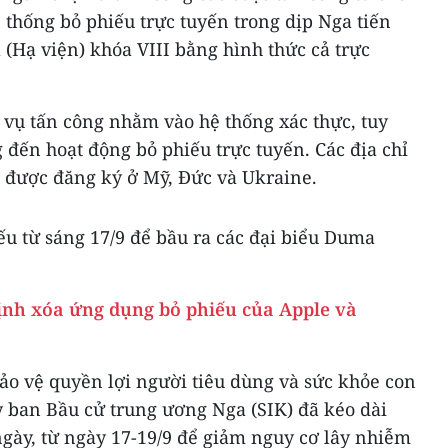
thống bỏ phiếu trực tuyến trong dịp Nga tiến
(Hạ viện) khóa VIII bằng hình thức cả trực
 vụ tấn công nhằm vào hệ thống xác thực, tuy
đến hoạt động bỏ phiếu trực tuyến. Các địa chỉ
g được đăng ký ở Mỹ, Đức và Ukraine.
iếu từ sáng 17/9 để bầu ra các đại biểu Duma
ịnh xóa ứng dụng bỏ phiếu của Apple và
ảo vệ quyền lợi người tiêu dùng và sức khỏe con
y ban Bầu cử trung ương Nga (SIK) đã kéo dài
ngày, từ ngày 17-19/9 để giảm nguy cơ lây nhiễm