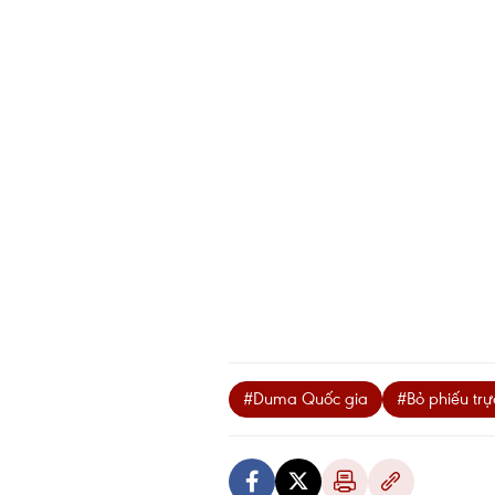
#Duma Quốc gia
#Bỏ phiếu trự