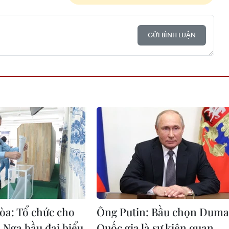
GỬI BÌNH LUẬN
a: Tổ chức cho
Ông Putin: Bầu chọn Duma
 Nga bầu đại biểu
Quốc gia là sự kiện quan