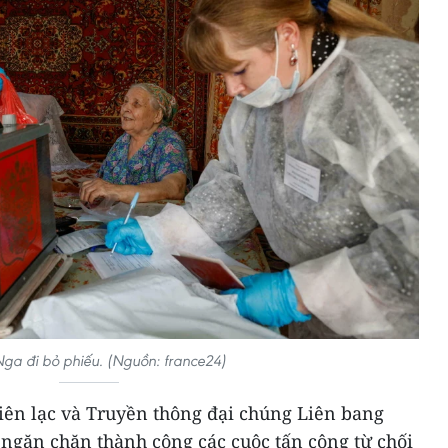
Nga đi bỏ phiếu. (Nguồn: france24)
 liên lạc và Truyền thông đại chúng Liên bang
 ngăn chặn thành công các cuộc tấn công từ chối