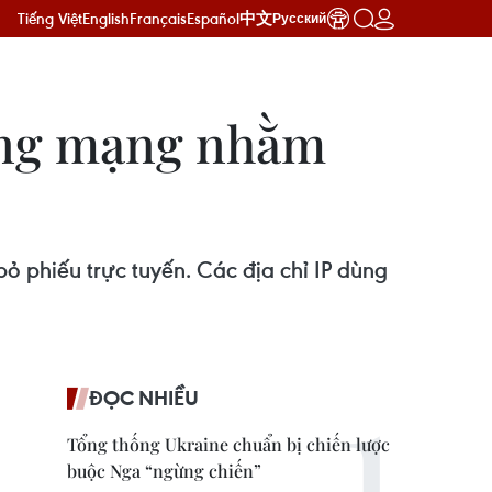
Tiếng Việt
English
Français
Español
中文
Русский
ông mạng nhằm
 phiếu trực tuyến. Các địa chỉ IP dùng
ĐỌC NHIỀU
Tổng thống Ukraine chuẩn bị chiến lược
buộc Nga “ngừng chiến”