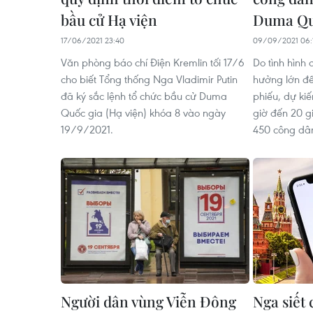
bầu cử Hạ viện
Duma Qu
17/06/2021 23:40
09/09/2021 06:
Văn phòng báo chí Điện Kremlin tối 17/6
Do tình hình
cho biết Tổng thống Nga Vladimir Putin
hưởng lớn đến
đã ký sắc lệnh tổ chức bầu cử Duma
phiếu, dự kiế
Quốc gia (Hạ viện) khóa 8 vào ngày
giờ đến 20 g
19/9/2021.
450 công dâ
Người dân vùng Viễn Đông
Nga siết 