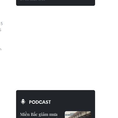
 5
5
n
PODCAST
Miền Bắc giảm mưa