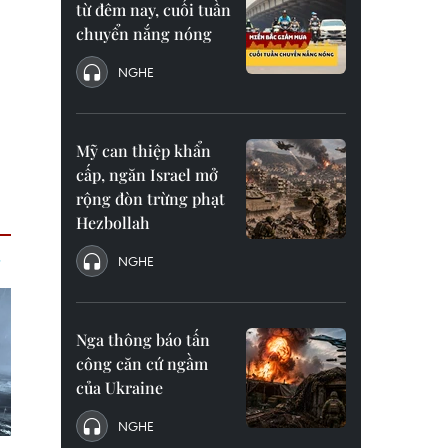
từ đêm nay, cuối tuần
chuyển nắng nóng
NGHE
Mỹ can thiệp khẩn
cấp, ngăn Israel mở
rộng đòn trừng phạt
Hezbollah
NGHE
Nga thông báo tấn
công căn cứ ngầm
của Ukraine
NGHE