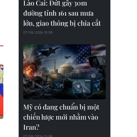
Lào Cai: Đứt gãy 30m
đường tỉnh 161 sau mưa
lớn, giao thông bị chia cắt
07/08/2026 10:08
Mỹ có đang chuẩn bị một
chiến lược mới nhằm vào
Iran?
07/08/2026 10:08