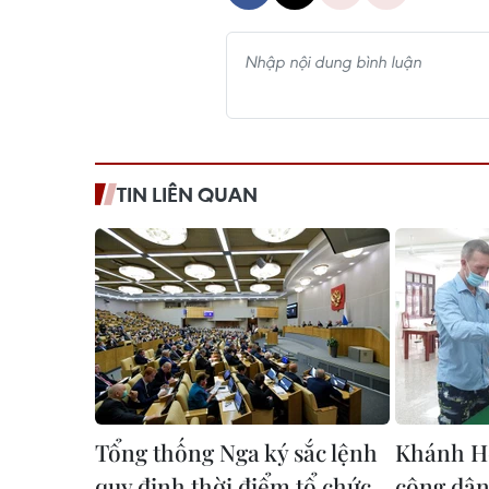
TIN LIÊN QUAN
Tổng thống Nga ký sắc lệnh
Khánh Hò
quy định thời điểm tổ chức
công dân