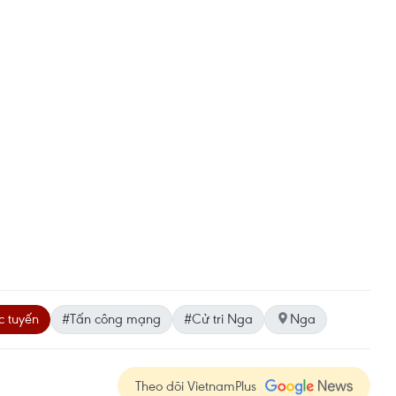
c tuyến
#Tấn công mạng
#Cử tri Nga
Nga
Theo dõi VietnamPlus