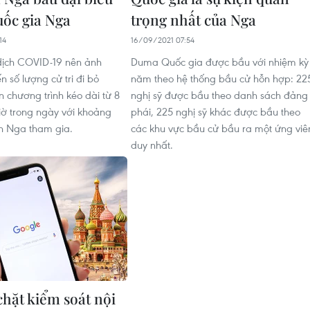
ốc gia Nga
trọng nhất của Nga
14
16/09/2021 07:54
 dịch COVID-19 nên ảnh
Duma Quốc gia được bầu với nhiệm kỳ
 số lượng cử tri đi bỏ
năm theo hệ thống bầu cử hỗn hợp: 22
n chương trình kéo dài từ 8
nghị sỹ được bầu theo danh sách đảng
iờ trong ngày với khoảng
phái, 225 nghị sỹ khác được bầu theo
n Nga tham gia.
các khu vực bầu cử bầu ra một ứng viê
duy nhất.
chặt kiểm soát nội