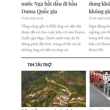
nước Nga bắt đầu đi bầu
dung khô
Duma Quốc gia
không g
17/09/2021 01:25
17/09/2021 03:5
Tổng cộng gần 6.500 ứng cử viên đã
Nga đồng thờ
được đề cử cho cuộc bầu cử vào Duma
ngừng can th
Quốc gia Nga. Danh sách này do 14
trong bối cả
đảng phái đệ trình, trong số đó có cả
bầu cử Duma
những ứng cử viên tự ứng cử.
khóa VIII.