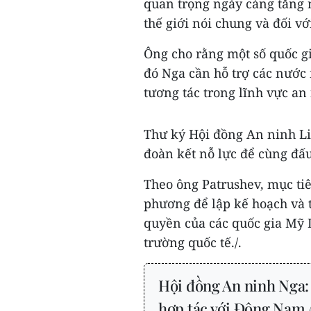
quan trọng ngày càng tăng 
thế giới nói chung và đối vớ
Ông cho rằng một số quốc gi
đó Nga cần hỗ trợ các nước
tương tác trong lĩnh vực an
Thư ký Hội đồng An ninh L
đoàn kết nỗ lực để cùng đấ
Theo ông Patrushev, mục tiê
phương để lập kế hoạch và 
quyền của các quốc gia Mỹ L
trường quốc tế./.
Hội đồng An ninh Nga:
hợp tác với Đông Nam 