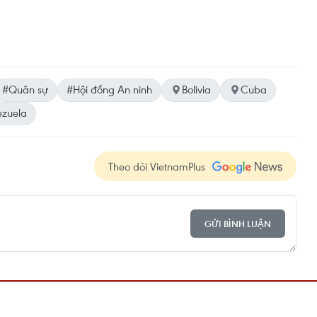
#Quân sự
#Hội đồng An ninh
Bolivia
Cuba
ezuela
Theo dõi VietnamPlus
GỬI BÌNH LUẬN