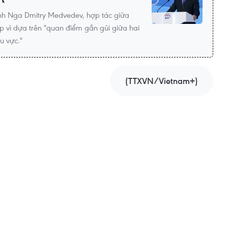
inh Nga Dmitry Medvedev, hợp tác giữa
 vì dựa trên "quan điểm gần gũi giữa hai
u vực."
(TTXVN/Vietnam+)