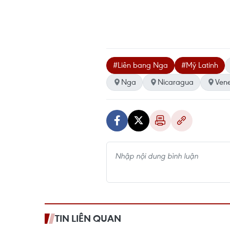
#Liên bang Nga
#Mỹ Latinh
Nga
Nicaragua
Ven
TIN LIÊN QUAN