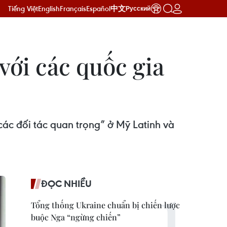
Tiếng Việt
English
Français
Español
中文
Русский
với các quốc gia
ác đối tác quan trọng” ở Mỹ Latinh và
ĐỌC NHIỀU
Tổng thống Ukraine chuẩn bị chiến lược
buộc Nga “ngừng chiến”