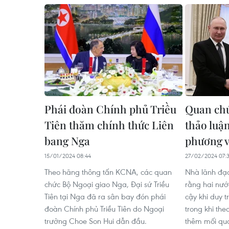
Phái đoàn Chính phủ Triều
Quan chứ
Tiên thăm chính thức Liên
thảo luận
bang Nga
phương v
15/01/2024 08:44
27/02/2024 07:
Theo hãng thông tấn KCNA, các quan
Nhà lãnh đạ
chức Bộ Ngoại giao Nga, Đại sứ Triều
rằng hai nướ
Tiên tại Nga đã ra sân bay đón phái
cậy khi duy t
đoàn Chính phủ Triều Tiên do Ngoại
trong khi the
trưởng Choe Son Hui dẫn đầu.
thêm mối qu