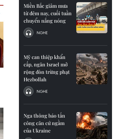
Miền Bắc giảm mưa
từ đêm nay, cuối tuần
chuyển nắng nóng
NGHE
Mỹ can thiệp khẩn
cấp, ngăn Israel mở
rộng đòn trừng phạt
Hezbollah
NGHE
Nga thông báo tấn
công căn cứ ngầm
của Ukraine