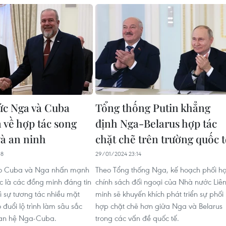
c Nga và Cuba
Tổng thống Putin khẳng
 về hợp tác song
định Nga-Belarus hợp tác
à an ninh
chặt chẽ trên trường quốc t
38
29/01/2024 23:14
o Cuba và Nga nhấn mạnh
Theo Tổng thống Nga, kế hoạch phối h
c là các đồng minh đáng tin
chính sách đối ngoại của Nhà nước Liê
rì sự tương tác nhiều mặt
minh sẽ khuyến khích phát triển sự phối
o đuổi lộ trình làm sâu sắc
hợp chặt chẽ hơn giữa Nga và Belarus
an hệ Nga-Cuba.
trong các vấn đề quốc tế.