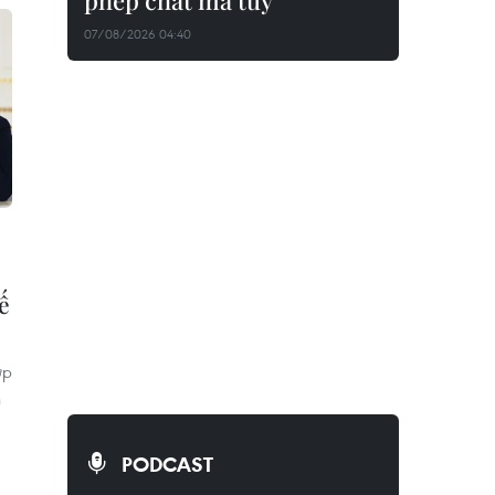
phép chất ma túy
07/08/2026 04:40
ế
ợp
n
PODCAST