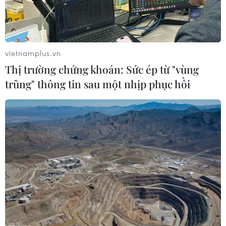
Xem trực tiếp Việt Nam-Campuchia
tại ASEAN Cup 2026 trên kênh nào?
07/08/2026 09:49
vietnamplus.vn
Thị trường chứng khoán: Sức ép từ "vùng
trũng" thông tin sau một nhịp phục hồi
Nhận định Singapore vs
Indonesia (20h ngày 7/8): Cuộc quyết
đấu giành tấm vé bán kết duy nhất
07/08/2026 08:41
Cục diện ASEAN Cup: Việt Nam
quyết giành ngôi đầu, Thái Lan vẫn
có thể bị loại
07/08/2026 02:29