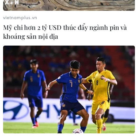
Lịch thi đấu ASEAN Cup 2026 ngày
7/8: Việt Nam hướng đến ngôi đầu
vietnamplus.vn
07/08/2026 00:07
Mỹ chi hơn 2 tỷ USD thúc đẩy ngành pin và
khoáng sản nội địa
Công Phượng gặp thử thách lớn
trong ngày tái xuất V-League 2026/27
06/08/2026 11:49
Nhận định Việt Nam vs
Campuchia: Vì sao thầy trò HLV Kim
Sang-sik cần giành ngôi đầu bảng?
06/08/2026 11:05
Nhận định Việt Nam vs Campuchia: