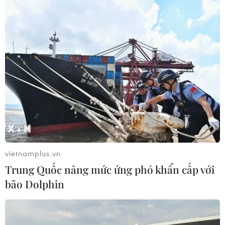
Indonesia
04/08/2026 04:16
Tuyển thủ Indonesia cúi đầu thành
khẩn xin lỗi người hâm mộ xứ vạn
đảo
04/08/2026 03:17
ASEAN Cup 2026: "Chìa khóa" giúp
tuyển Việt Nam quật ngã Indonesia
vietnamplus.vn
04/08/2026 03:05
Trung Quốc nâng mức ứng phó khẩn cấp với
bão Dolphin
ASEAN Cup 2026: Đội tuyển Việt
Nam tạo "cơn địa chấn" trên truyền