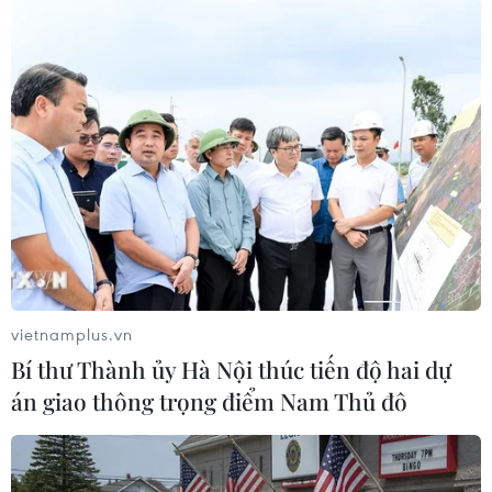
vietnamplus.vn
#Tuyển Bồ Đào Nha
#Người hâm mộ
#Mourinho
Bí thư Thành ủy Hà Nội thúc tiến độ hai dự
#Play-off
Anh
Bồ Đào Nha
án giao thông trọng điểm Nam Thủ đô
Theo dõi VietnamPlus