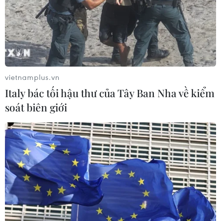
03/08/2026 07:21
Xem thêm
vietnamplus.vn
Italy bác tối hậu thư của Tây Ban Nha về kiểm
soát biên giới
CƠ QUAN CHỦ QUẢN: THÔNG TẤN XÃ VIỆT NAM
Tổng Biên tập: TRẦN TIẾN DUẨN
Phó Tổng Biên tập: NGUYỄN THỊ TÁM, KHÚC THANH
THỦY
Sở hữu trí tuệ
Quy định sử dụng
RSS
Hỗ trợ