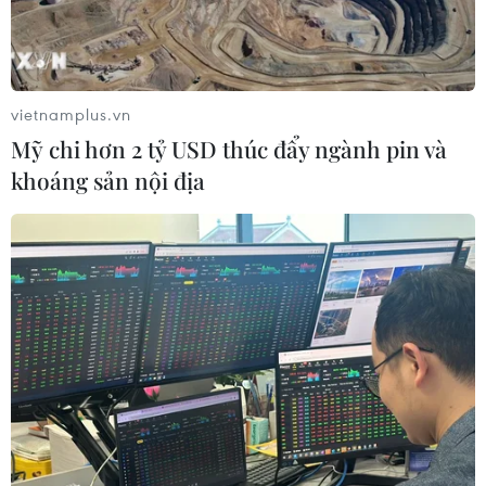
đăng cai World Cup bóng đá nữ
05/07/2019 23:57
Chủ tịch Liên đoàn bóng đá Hàn Quốc (KFA) một lần
vietnamplus.vn
nữa cho biết ông hy vọng có thể thúc đẩy kế hoạch đề
Mỹ chi hơn 2 tỷ USD thúc đẩy ngành pin và
nghị Triều Tiên cùng Hàn Quốc đồng đăng cai tổ chức
khoáng sản nội địa
World Cup bóng đá nữ 2023.