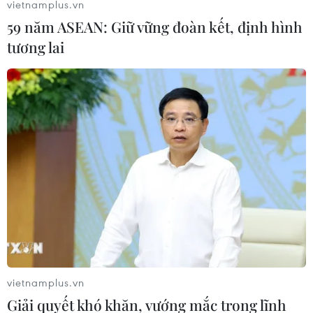
vietnamplus.vn
59 năm ASEAN: Giữ vững đoàn kết, định hình
tương lai
Huy chương của Olympic Tokyo 2020
được làm từ đồ điện tử tái chế
25/07/2019 01:35
Ban tổ chức Olympic Tokyo 2020 vừa ra mắt các loại
huy chương làm từ đồ điện tử tái chế được sử dụng tại
Thế vận hội lần này.
vietnamplus.vn
Giải quyết khó khăn, vướng mắc trong lĩnh