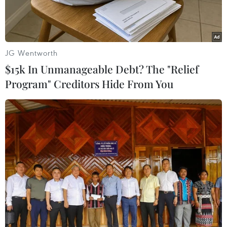
JG Wentworth
$15k In Unmanageable Debt? The "Relief
Program" Creditors Hide From You
Biểu tượng Olympic tại Tokyo, Nhật Bản. (Nguồn: Reuters)
Nhật Bản sẽ cho phép Thứ trưởng Bộ Thể thao
Triều Tiên Won Kil U và hai quan chức khác
nhập cảnh để tham dự cuộc họp liên quan tới
Thế vận hội (Olympic) và Thế vận hội người
khuyết tật (Paralympic) Tokyo 2020.