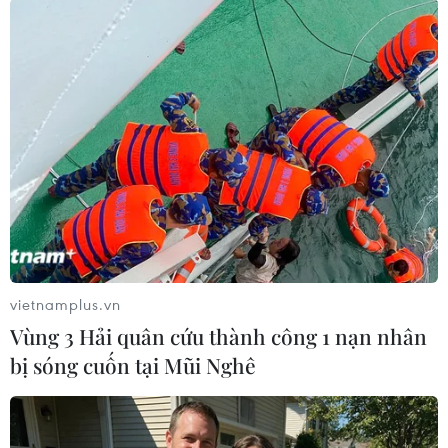
#Olympic
#Paralympic
#Quan chức Triều Tiên
#Thế vận hội
#Biện pháp trừng phạt
Nhật Bản
Theo dõi VietnamPlus
vietnamplus.vn
Vùng 3 Hải quân cứu thành công 1 nạn nhân
TIN LIÊN QUAN
bị sóng cuốn tại Mũi Nghê