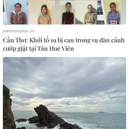
vietnamplus.vn
Cần Thơ: Khởi tố 19 bị can trong vụ dàn cảnh
cướp giật tại Tân Huê Viên
TIN CÙNG CHUYÊN MỤC
Việt Nam-Ấn Độ thúc đẩy hợp tác
nghiên cứu, đào tạo và tư vấn chính
sách
08/08/2026 10:28
Chuyên gia Australia: Quan hệ Việt
Nam-Australia có độ tin cậy chính trị
cao