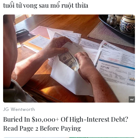
phép Bộ trưởng Thể thao Triều Tiên Kim Il Guk
tuổi tử vong sau mổ ruột thừa
nhập cảnh để tham dự cuộc họp của Hiệp hội
các Ủy ban Olympic quốc gia diễn ra tại Nhật
Bản./.
(TTXVN/Vietnam+)
JG Wentworth
Buried In $10,000+ Of High-Interest Debt?
Read Page 2 Before Paying