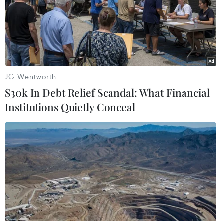
bằng nhiều thứ tiếng và truy cập Wifi miễn phí ở 300
tuyến giao thông công cộng khi Xứ sở hoa Anh đào
đang nỗ lực thu hút khách du lịch nước ngoài.
JG Wentworth
$30k In Debt Relief Scandal: What Financial
Institutions Quietly Conceal
Hàn Quốc ấp ủ kế hoạch cùng Triều Tiên