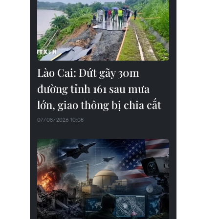
Lào Cai: Đứt gãy 30m
đường tỉnh 161 sau mưa
lớn, giao thông bị chia cắt
07/08/2026 10:08