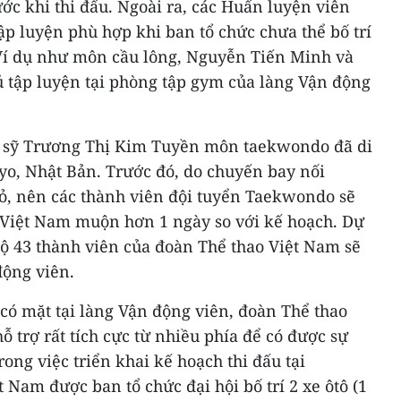
ước khi thi đấu. Ngoài ra, các Huấn luyện viên
p luyện phù hợp khi ban tổ chức chưa thể bố trí
. Ví dụ như môn cầu lông, Nguyễn Tiến Minh và
 tập luyện tại phòng tập gym của làng Vận động
võ sỹ Trương Thị Kim Tuyền môn taekwondo đã di
yo, Nhật Bản. Trước đó, do chuyến bay nối
ỏ, nên các thành viên đội tuyển Taekwondo sẽ
 Việt Nam muộn hơn 1 ngày so với kế hoạch. Dự
bộ 43 thành viên của đoàn Thể thao Việt Nam sẽ
động viên.
có mặt tại làng Vận động viên, đoàn Thể thao
 trợ rất tích cực từ nhiều phía để có được sự
rong việc triển khai kế hoạch thi đấu tại
 Nam được ban tổ chức đại hội bố trí 2 xe ôtô (1