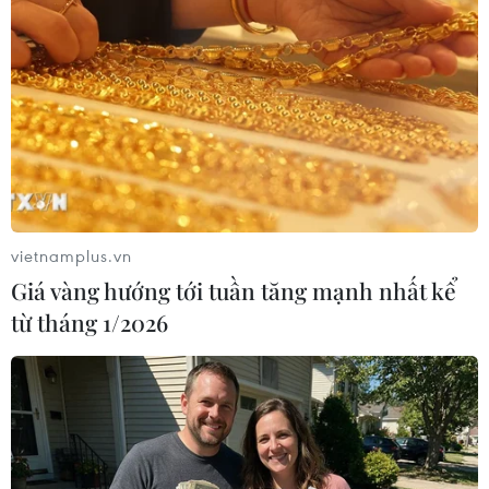
phóng từ Syria
19/11/2019 04:03
Quân đội Israel cho biết, còi báo động đã vang lên,
cảnh báo rocket đang được phóng vào khu vực Cao
nguyên Golan do Israel kiểm soát, tiếp giáp với Syria.
vietnamplus.vn
Giá vàng hướng tới tuần tăng mạnh nhất kể
từ tháng 1/2026