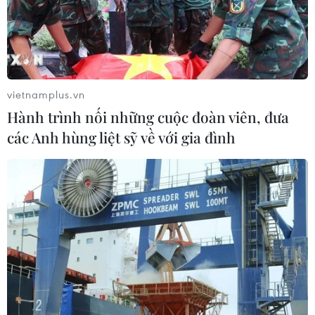
Syria đánh chặn nhiều mục tiêu thù địch
vietnamplus.vn
nhằm vào thủ đô Damascus
Hành trình nối những cuộc đoàn viên, đưa
20/11/2019 00:22
các Anh hùng liệt sỹ về với gia đình
Hệ thống phòng không của nước này cùng ngày đã
đánh chặn nhiều mục tiêu thù địch trên bầu trời thủ đô
Damascus và đã bắn hạ một số quả tên lửa.