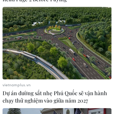
Nga, Thổ Nhĩ Kỳ tiến hành đợt tuần tra
vietnamplus.vn
chung thứ 8 ở miền Bắc Syria
Dự án đường sắt nhẹ Phú Quốc sẽ vận hành
18/11/2019 23:10
chạy thử nghiệm vào giữa năm 2027
Theo Bộ Quốc phòng Thổ Nhĩ Kỳ, các đơn vị nước này
và Nga đã hoàn thành đợt tuần tra chung trên bộ thứ 8