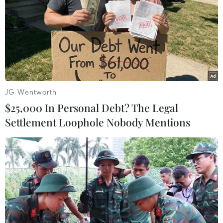
Nga thông báo mở rộng viện trợ nhân đạo
tới miền Bắc Syria
19/11/2019 11:47
Quân đội Nga đã lập 3 chốt mới để phục vụ cho hoạt
động vận chuyển hàng nhân đạo ở khu vực đang trên
JG Wentworth
bờ vực thảm họa nhân đạo này.
$25,000 In Personal Debt? The Legal
Settlement Loophole Nobody Mentions