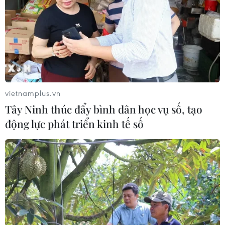
vietnamplus.vn
Tây Ninh thúc đẩy bình dân học vụ số, tạo
TIN CÙNG CHUYÊN MỤC
động lực phát triển kinh tế số
Mỹ can thiệp khẩn cấp, ngăn
Israel mở rộng đòn trừng phạt
Hezbollah
07/08/2026 02:31
Syria: Nổ xe buýt gần thủ đô
Damascus khiến 2 người chết và 13