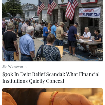
theo kế hoạch trong khu vực dài 34km và rộng 10km ở
phía Đông sông Euphrates.
JG Wentworth
$30k In Debt Relief Scandal: What Financial
Institutions Quietly Conceal
Quân đội Israel đánh chặn 4 vật thể bay