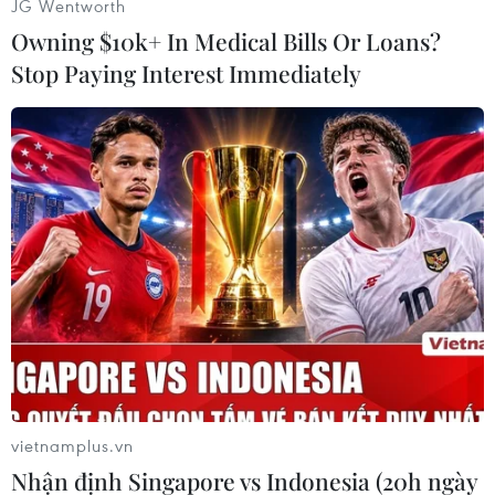
JG Wentworth
Kể từ khi bùng phát cuộc xung đột tại Syria năm
Owning $10k+ In Medical Bills Or Loans?
2011, Israel đã tiến hành hàng trăm vụ không
Stop Paying Interest Immediately
kích vào lãnh thổ Syria nhằm mục tiêu là các
lực lượng Iran và xe chở vũ khí của nhóm vũ
trang Hồi giáo Hezbollah./.
(Vietnam+)
vietnamplus.vn
Nhận định Singapore vs Indonesia (20h ngày