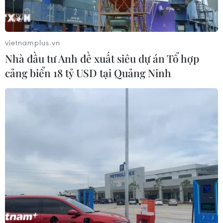
vietnamplus.vn
Nhà đầu tư Anh đề xuất siêu dự án Tổ hợp
cảng biển 18 tỷ USD tại Quảng Ninh
Nga triển khai thêm cảnh sát quân sự tới
miền Bắc Syria
20/11/2019 00:37
Thiếu tướng Igor Konashenkov ngày 19/11 cho biết: “Các
đơn vị cảnh sát quân sự Nga bổ sung đang được triển
khai để bình thường hóa tình hình dọc khu vực biên giới
của Syria."