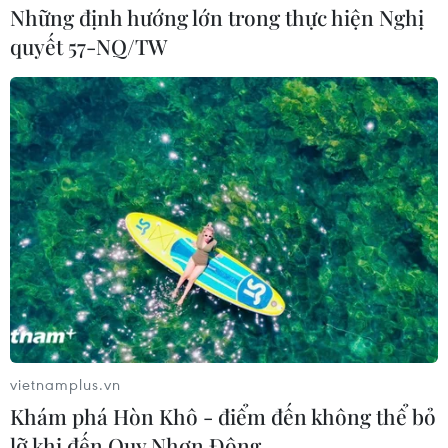
Những định hướng lớn trong thực hiện Nghị
quyết 57-NQ/TW
vietnamplus.vn
Khám phá Hòn Khô - điểm đến không thể bỏ
lỡ khi đến Quy Nhơn Đông