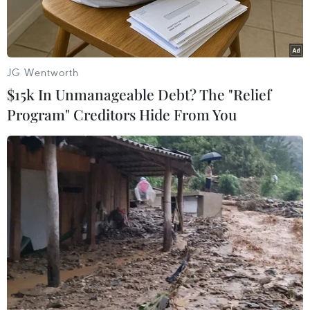
JG Wentworth
$15k In Unmanageable Debt? The "Relief
Program" Creditors Hide From You
Một vụ nổ lớn ở Damascus khi Israel không kích các mục tiêu ở
Syria. (Nguồn: Times of Israel)
Theo Reuters, quân đội Israel tuyên bố ngày
20/11, các máy bay của nước này đã tấn công
nhiều mục tiêu Iran và Syria ở Syria, xem đây là
vụ tấn công trả đũa.
Tuyên bố của quân đội Israel nêu rõ: "Đáp trả