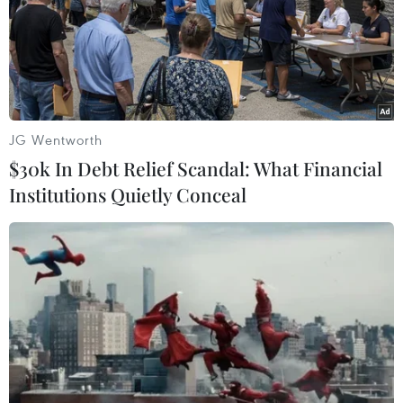
dân cải cách chống tham nhũng
14/02/2017 01:43
Quốc hội Romania đã nhất trí thông qua kế hoạch tổ
chức một cuộc trưng cầu ý dân về cải cách chống tham
nhũng do Tổng thống Klaus Iohannis đề xuất.
JG Wentworth
$30k In Debt Relief Scandal: What Financial
Institutions Quietly Conceal