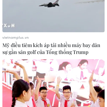
vietnamplus.vn
Mỹ điều tiêm kích áp tải nhiều máy bay dân
sự gần sân golf của Tổng thống Trump