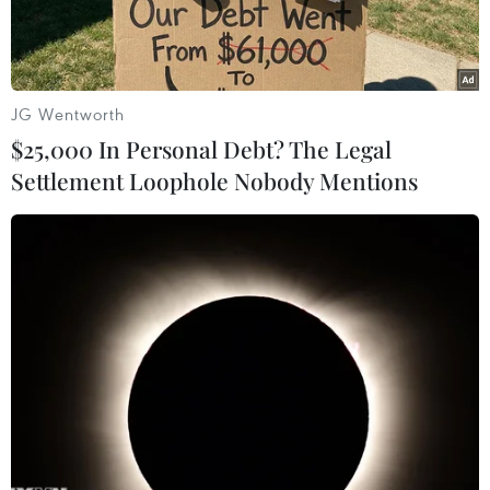
JG Wentworth
$25,000 In Personal Debt? The Legal
Settlement Loophole Nobody Mentions
Thủ tướng Romania Sorin Grindeanu phát biểu tại Bucharest
ngày 15/6. (Nguồn: EPA/TTXVN)
Ngày 15/6, liên minh cầm quyền tại Romania đã
quyết định trình kiến nghị bỏ phiếu bất tín
nhiệm đối với Thủ tướng Sorin Grindeanu.
Sự việc diễn ra sau khi Tổng thống Klaus