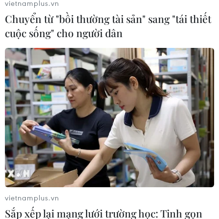
vietnamplus.vn
Chuyển từ "bồi thường tài sản" sang "tái thiết
cuộc sống" cho người dân
Romania trước nguy cơ rơi vào khủng
hoảng chính trị
15/06/2017 07:53
Romania đang đứng trước rơi vào khủng hoảng chính trị
nghiêm trọng sau khi nhiều đảng chính trị ở nước này
"quay lưng" với Thủ tướng Sorin Grindean.
vietnamplus.vn
Sắp xếp lại mạng lưới trường học: Tinh gọn