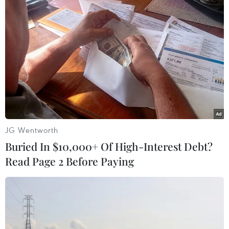
#Tin tức mới nhất
#Tin tức 24h
#Tin tức mới nhất trong ngày
#Tin tức thời sự
#Tin tức hot
#tin tức an ninh
#An ninh
#An ninh Nghệ An
#Thời sự
#Thời sự hôm nay
#Bản tin thời sự
#Tội phạm
#Truy nã
#Tội phạm hình sự
#Hình sự
#Công an
#Vụ án
#Phạm pháp
#Pháp luật
#Pháp đình
#Xã hội
#An ninh xã hội
#Chính trị
#VietnamPlus
JG Wentworth
#Vietnam
#Plus
Romania
Buried In $10,000+ Of High-Interest Debt?
Read Page 2 Before Paying
Theo dõi VietnamPlus