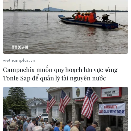
TIN LIÊN QUAN
vietnamplus.vn
Campuchia muốn quy hoạch lưu vực sông
Tonle Sap để quản lý tài nguyên nước
Romania thông qua kế hoạch trưng cầu ý