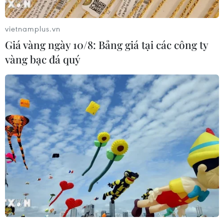
vietnamplus.vn
Giá vàng ngày 10/8: Bảng giá tại các công ty
vàng bạc đá quý
TIN CÙNG CHUYÊN MỤC
Châu Âu sẽ chứng kiến nhật thực
toàn phần hiếm có vào ngày 12/8
10/08/2026 04:35