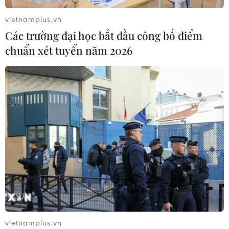
đầu vụ đâm dao ở trung tâm London
vietnamplus.vn
06/08/2026 06:00
Các trường đại học bắt đầu công bố điểm
chuẩn xét tuyển năm 2026
Ba Lan thảo luận việc thành lập căn
cứ quân sự thường trực với Mỹ
06/08/2026 00:06
Liên hợp quốc: Xung đột Ukraine trải
qua tháng đẫm máu nhất
05/08/2026 23:47
Đức điều tra vụ UAV gắn thuốc nổ
vietnamplus.vn