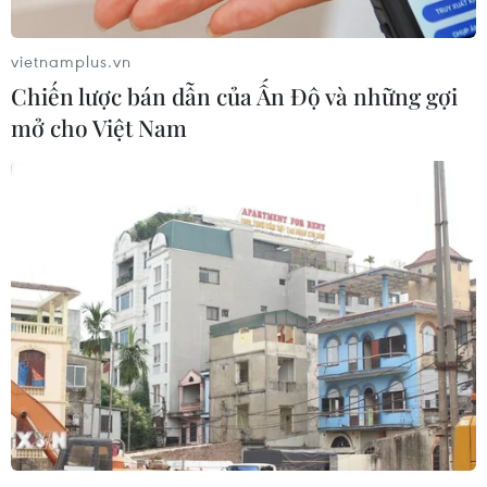
vietnamplus.vn
Chiến lược bán dẫn của Ấn Độ và những gợi
mở cho Việt Nam
Hàng nghìn người tiếp tục biểu tình phản
đối Chính phủ Romania
27/02/2017 08:14
Hàng nghìn người đã tụ tập biểu tình xung quanh các
trụ sở của chính quyền Romania tại thủ đô Bucharest,
yêu cầu chính phủ của đảng Dân chủ Xã hội từ chức.