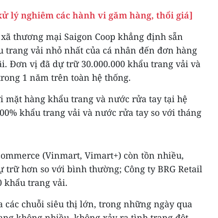
ử lý nghiêm các hành vi găm hàng, thổi giá]
 xã thương mại Saigon Coop khẳng định sẵn
 trang vải nhỏ nhất của cá nhân đến đơn hàng
ãi. Đơn vị đã dự trữ 30.000.000 khẩu trang vải và
trong 1 năm trên toàn hệ thống.
i mặt hàng khẩu trang và nước rửa tay tại hệ
 300% khẩu trang vải và nước rửa tay so với tháng
ncommerce (Vinmart, Vimart+) còn tồn nhiều,
 trữ hơn so với bình thường; Công ty BRG Retail
 khẩu trang vải.
 các chuỗi siêu thị lớn, trong những ngày qua
ng không nhiều, không xảy ra tình trạng đột