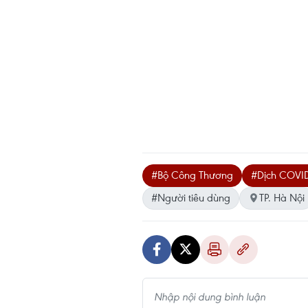
#Bộ Công Thương
#Dịch COVI
#Người tiêu dùng
TP. Hà Nội