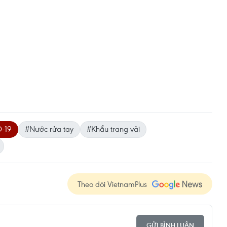
D-19
#Nước rửa tay
#Khẩu trang vải
Theo dõi VietnamPlus
GỬI BÌNH LUẬN