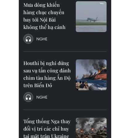
Mưa dông khiến
hàng chục chuyến
bay tới Nội Bài
không thể hạ cánh
NGHE
Houthi bị nghi đứng
sau vụ tấn công đánh
chìm tàu hàng Ấn Độ
trên Biển Đỏ
NGHE
Tổng thống Nga thay
đổi vị trí các chỉ huy
tại mặt trận Ukraine