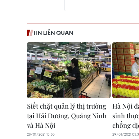
TIN LIÊN QUAN
Siết chặt quản lý thị trường
Hà Nội đ
tại Hải Dương, Quảng Ninh
sinh thự
và Hà Nội
chống d
28/01/2021 13:50
29/01/2021 03:3