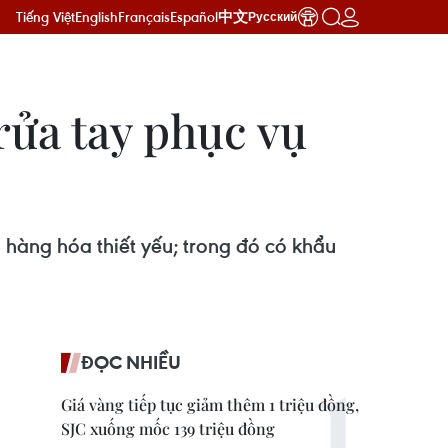
Tiếng Việt
English
Français
Español
中文
Русский
rửa tay phục vụ
 hàng hóa thiết yếu; trong đó có khẩu
ĐỌC NHIỀU
Giá vàng tiếp tục giảm thêm 1 triệu đồng,
SJC xuống mốc 139 triệu đồng