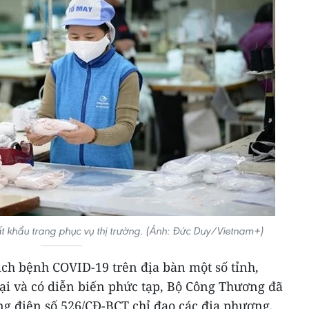
 khẩu trang phục vụ thị trường. (Ảnh: Đức Duy/Vietnam+)
ịch bệnh COVID-19 trên địa bàn một số tỉnh,
lại và có diễn biến phức tạp, Bộ Công Thương đã
ng điện số 526/CĐ-BCT chỉ đạo các địa phương,