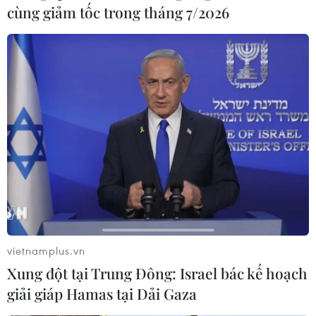
cùng giảm tốc trong tháng 7/2026
Asian Cup 2019 vừa qua."
vietnamplus.vn
Xung đột tại Trung Đông: Israel bác kế hoạch
Thái Lan sử dụng sân bóng của trường đại
giải giáp Hamas tại Dải Gaza
học để tiếp Việt Nam?