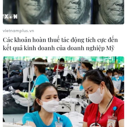
Futsal Việt Nam bất bại sau trận hòa
khó tin trước chủ nhà Thái Lan
vietnamplus.vn
Các khoản hoàn thuế tác động tích cực đến
06/08/2026 02:38
kết quả kinh doanh của doanh nghiệp Mỹ
Toàn cảnh ASEAN Cup: Thái
Lan "thắng như chẻ tre", thách thức
tuyển Việt Nam
05/08/2026 07:15
Nhận định Philippines vs
Thái Lan: Madam Pang treo thưởng
tiền tỷ, "Voi chiến" quyết thắng