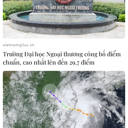
vietnamplus.vn
Trường Đại học Ngoại thương công bố điểm
chuẩn, cao nhất lên đến 29,7 điểm