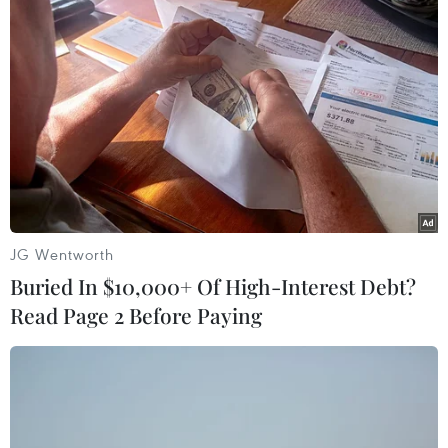
#Vòng loại World Cup 2022
#Đội tuyển Việt Nam
JG Wentworth
#Tuyển Thái Lan
#Đội lịch thi đấu
#Thai-League
Buried In $10,000+ Of High-Interest Debt?
Read Page 2 Before Paying
Thái Lan
Theo dõi VietnamPlus