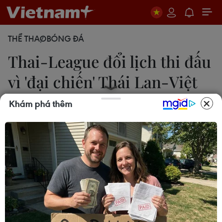
THỂ THAO
BÓNG ĐÁ
Thai-League đổi lịch thi đấu
vì 'đại chiến' Thái Lan-Việt
Nam
Khám phá thêm
Phương Trang
26/07/2019 07:54
FAT quyết định hoãn thi đấu vòng 25 Thai League
vào ngày 21/8 để lùi xuống ngày 2/10, để các
tuyển thủ có được thể lực tốt nhất trước trận Thái
Lan "đại chiến" Việt Nam ở vòng loại World Cup