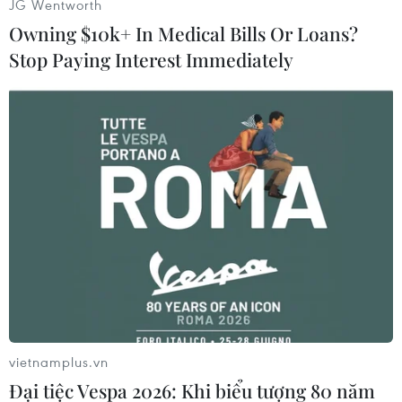
JG Wentworth
[Lùi lịch đấu V-League để đội tuyển chuẩn bị
Owning $10k+ In Medical Bills Or Loans?
cho vòng loại World Cup]
Stop Paying Interest Immediately
Theo phía FAT, lý do đưa ra quyết định trên là
bởi huấn luyện viên Akira Nishino lo ngại các
tuyển thủ không có đươc thể lực tốt nhất khi
"phải chơi tới tám trận trong tháng 8."
"Huấn luyện viên Nishino muốn các học trò có
tinh thần thoải mái, thay vì phải thi đấu liên
tiếp 2 vòng cuối tháng 8," phía FAT cho hay.
vietnamplus.vn
Đại tiệc Vespa 2026: Khi biểu tượng 80 năm