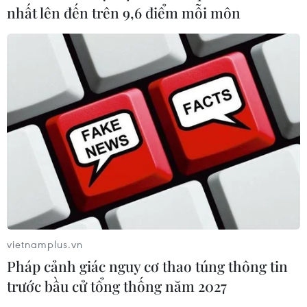
nhất lên đến trên 9,6 điểm mỗi môn
đối thủ của đội tuyển Việt Nam ở bán
kết
08/08/2026 03:50
Tuyển Việt Nam giành vé vào
bán kết, vì sao ông Kim Sang-sik vẫn
không vui?
08/08/2026 03:37
Ông Kim Sang-sik trăn trở gì về
hàng phòng ngự trước bán kết
ASEAN Cup?
vietnamplus.vn
08/08/2026 00:13
Pháp cảnh giác nguy cơ thao túng thông tin
trước bầu cử tổng thống năm 2027
ASEAN Cup 2026: Truyền thông