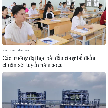
có thể bị loại
07/08/2026 02:29
Lịch thi đấu ASEAN Cup 2026 ngày
7/8: Việt Nam hướng đến ngôi đầu
07/08/2026 00:07
vietnamplus.vn
Các trường đại học bắt đầu công bố điểm
Công Phượng gặp thử thách lớn
chuẩn xét tuyển năm 2026
trong ngày tái xuất V-League 2026/27
06/08/2026 11:49
Nhận định Việt Nam vs
Campuchia: Vì sao thầy trò HLV Kim