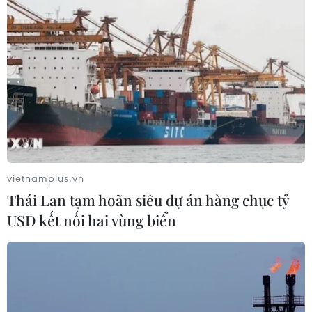
vietnamplus.vn
Thái Lan tạm hoãn siêu dự án hàng chục tỷ
USD kết nối hai vùng biển