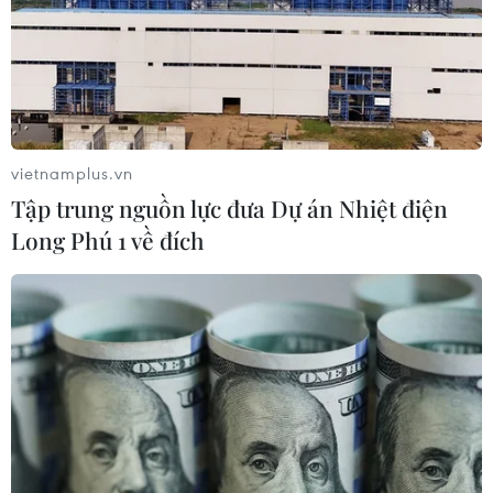
Sang-sik cần giành ngôi đầu bảng?
06/08/2026 11:05
Nhận định Việt Nam vs Campuchia:
'Phù thủy Kim' sẽ xoay tua toan tính
đường dài?
vietnamplus.vn
06/08/2026 08:25
Tập trung nguồn lực đưa Dự án Nhiệt điện
Long Phú 1 về đích
HLV Kim Sang-sik: 'Tuyển Việt Nam
hướng tới chiến thắng để giữ ngôi
đầu bảng'
06/08/2026 07:25
Chủ tịch Liên đoàn Bóng đá thế giới
chịu sức ép chưa từng có
06/08/2026 04:12