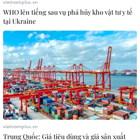
vietnamplus.vn
WHO lên tiếng sau vụ phá hủy kho vật tư y tế
tại Ukraine
HLV từng vào chung kết World Cup khen
hàng công của tuyển Việt Nam
19/07/2019 04:10
Bert Van Marwijk, huấn luyện viên đội tuyển UAE đánh
vietnamplus.vn
giá "tuyển Việt Nam là đội bóng mạnh với lối tấn công
Trung Quốc: Giá tiêu dùng và giá sản xuất
đa dạng. Họ cho thấy mình sở hữu đẳng cấp cao ở