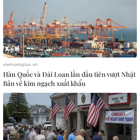
TIN LIÊN QUAN
vietnamplus.vn
Hàn Quốc và Đài Loan lần đầu tiên vượt Nhật
Bản về kim ngạch xuất khẩu