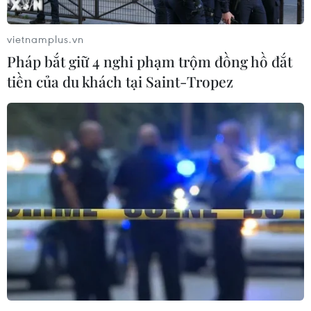
vietnamplus.vn
Pháp bắt giữ 4 nghi phạm trộm đồng hồ đắt
tiền của du khách tại Saint-Tropez
Iran bắt giữ một số nghi can vụ ám sát
nhà khoa học hạt nhân
09/12/2020 04:18
Theo hãng thông tấn bán chính thức ISNA của Iran, ông
Amir-Abdollahian tuyên bố các thủ phạm vụ ám sát nhà