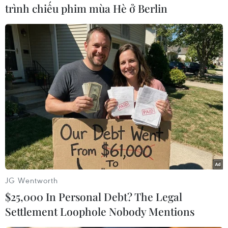
trình chiếu phim mùa Hè ở Berlin
#Iran
#Mohsen Fakhrizadeh
#Ám sát
#Bộ Tình báo
#Chương trình hạt nhân
Iran
Theo dõi VietnamPlus
JG Wentworth
$25,000 In Personal Debt? The Legal
Settlement Loophole Nobody Mentions