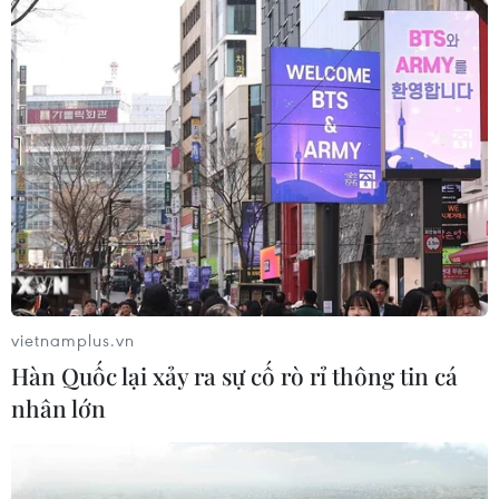
Iran mở rộng danh sách nghi phạm người
Mỹ ám sát Tướng Soleimani
28/12/2020 00:46
Số lượng những kẻ bị cáo buộc ám sát Tư lệnh cấp cao
Iran Qassem Soleimani đã tăng từ 45 lên 48 nghi phạm
và Iran đã gửi lệnh truy nã các nghi phạm đến 6 quốc
gia.
vietnamplus.vn
Hàn Quốc lại xảy ra sự cố rò rỉ thông tin cá
nhân lớn