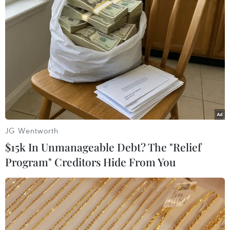
28/11/2020 23:38
Vụ sát hại nhà khoa học hạt nhân Iran đang đặt ra
những nguy cơ về một cuộc đụng độ mới giữa Tehran
với các nước phương Tây và Israel.
JG Wentworth
$15k In Unmanageable Debt? The "Relief
Program" Creditors Hide From You