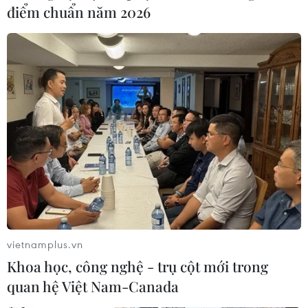
cái chết của tướng Soleimani
điểm chuẩn năm 2026
17/12/2020 01:01
Ông Ali Khamenei cho biết cuộc tấn công trả đũa bằng
tên lửa nhằm vào căn cứ không quân Aim al-Asad tại
Iraq là một cái tát vào mặt người Mỹ và một cái tát
mạnh hơn sẽ xảy ra trong tương lai.
vietnamplus.vn
Khoa học, công nghệ - trụ cột mới trong
quan hệ Việt Nam-Canada