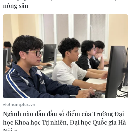
nông sản
TIN CÙNG CHUYÊN MỤC
Khủng hoảng Hormuz khiến khách
hàng châu Á tính lại bài toán dầu mỏ
10/08/2026 00:10
Cựu Tư lệnh IRGC trở thành tân Thư
vietnamplus.vn
ký Hội đồng An ninh quốc gia Tối cao
Ngành nào dẫn đầu số điểm của Trường Đại
Iran
học Khoa học Tự nhiên, Đại học Quốc gia Hà
09/08/2026 23:50
Nội n…