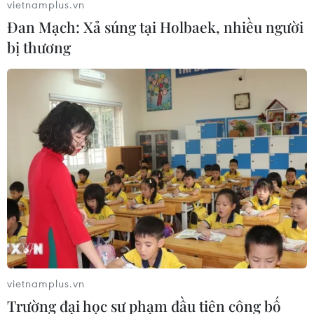
vietnamplus.vn
khoa học Fakhrizadeh sẽ phải chịu trách nhiệm trước
Đan Mạch: Xả súng tại Holbaek, nhiều người
pháp luật.
bị thương
vietnamplus.vn
Lãnh tụ Tối cao Iran đe dọa trả đũa Mỹ về
Trường đại học sư phạm đầu tiên công bố