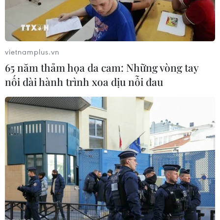
vietnamplus.vn
65 năm thảm họa da cam: Những vòng tay
nối dài hành trình xoa dịu nỗi đau
Nhiều nước tiếp tục lên án vụ ám sát nhà
khoa học hạt nhân Iran
30/11/2020 15:19
Chính phủ nhiều nước trong và ngoài khu vực Trung
Đông tiếp tục đưa ra phản ứng mạnh sau khi chuyên
gia hạt nhân hàng đầu của Iran Mohsen Fakhrizadeh bị
ám sát tuần trước.