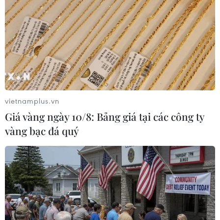
Vụ ám sát chuyên gia hạt nhân: Iran tăng
cường bảo vệ nhà khoa học
29/11/2020 22:51
Tổng thống Iran Hassan Rouhani ngày 29/11 đã ban
hành sắc lệnh về các biện pháp an ninh cần thiết để
ngăn chặn những vụ tấn công nhằm vào các nhà khoa
học của nước này.
vietnamplus.vn
Giá vàng ngày 10/8: Bảng giá tại các công ty
vàng bạc đá quý