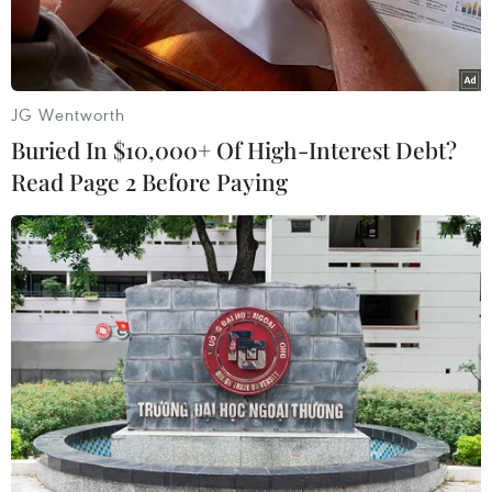
JG Wentworth
Buried In $10,000+ Of High-Interest Debt?
Read Page 2 Before Paying
Chiếc xe của nhà khoa học hạt nhân Iran Mohsen Fakhrizadeh
bị phá hủy trong một vụ tấn công vũ trang ở thành phố Absard,
gần Tehran. (Ảnh: AFP/TTXVN)
Bộ trưởng Tình báo Iran, ông Mahmoud Alavi
ngày 8/2 cho biết một thành viên của các lực
lượng vũ trang bị tình nghi tham gia vụ ám
sát nhà khoa học hạt nhân Mohsen Fakhrizadeh