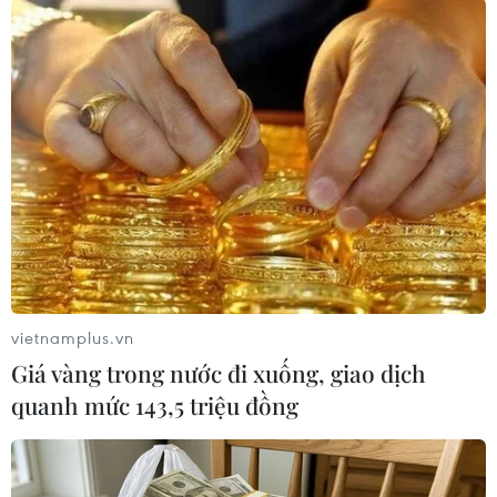
TIN LIÊN QUAN
vietnamplus.vn
Giá vàng trong nước đi xuống, giao dịch
quanh mức 143,5 triệu đồng
Cộng đồng quốc tế kêu gọi kiềm chế sau
vụ nhà khoa học Iran bị sát hại