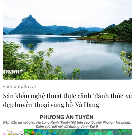
Xung đột tại Trung Đông: Iran nêu
điều kiện nối lại đàm phán với Mỹ
09/08/2026 15:11
Xung đột tại Trung Đông: Israel bác
kế hoạch giải giáp Hamas tại Dải
Gaza
09/08/2026 14:11
vietnamplus.vn
Sân khấu nghệ thuật thực cảnh 'đánh thức' vẻ
Iran ra điều kiện yêu cầu Mỹ rút
đẹp huyền thoại vùng hồ Nà Hang
quân, bồi thường để mở lại eo biển
Hormuz
09/08/2026 07:08