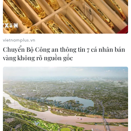
06/08/2026 12:24
Thắt chặt tình hữu nghị sắt son giữa
các cựu chuyên gia quân sự Nga với
Việt Nam
vietnamplus.vn
06/08/2026 06:23
Chuyển Bộ Công an thông tin 7 cá nhân bán
vàng không rõ nguồn gốc
Anh công bố kết quả điều tra ban
đầu vụ đâm dao ở trung tâm London
06/08/2026 06:00
Ba Lan thảo luận việc thành lập căn
cứ quân sự thường trực với Mỹ
06/08/2026 00:06