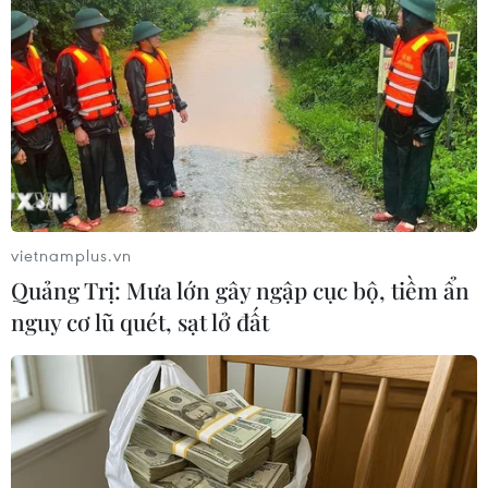
vietnamplus.vn
Quảng Trị: Mưa lớn gây ngập cục bộ, tiềm ẩn
#Oruc Reis
#tàu khảo sát
#khu vực tranh chấp
nguy cơ lũ quét, sạt lở đất
#quyền tài phán
#giải pháp ngoại giao
Thổ Nhĩ Kỳ
Theo dõi VietnamPlus