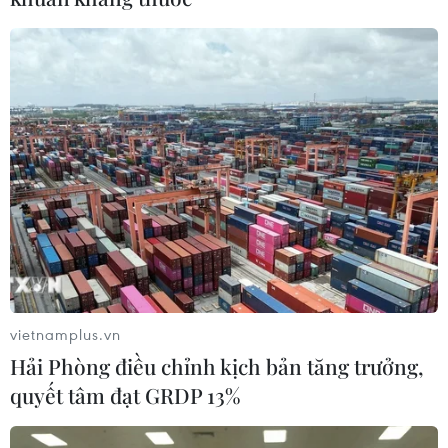
và gửi thông điệp cứng rắn tới Thổ Nhĩ Kỳ.
vietnamplus.vn
Hải Phòng điều chỉnh kịch bản tăng trưởng,
Thổ Nhĩ Kỳ tiếp tục khảo sát địa chấn ở
quyết tâm đạt GRDP 13%
Đông Địa Trung Hải