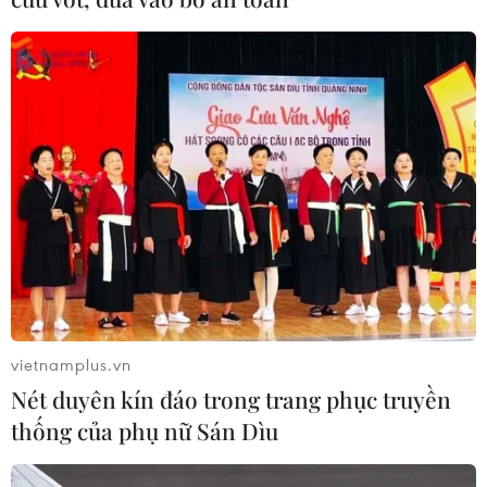
Iceland trước cuộc trưng cầu ý dân
về nối lại đàm phán gia nhập EU
08/08/2026 07:54
Italy bác tối hậu thư của Tây Ban Nha
về kiểm soát biên giới
08/08/2026 07:27
EU triển khai mạng vệ tinh riêng,
củng cố chủ quyền số
vietnamplus.vn
08/08/2026 04:15
Nét duyên kín đáo trong trang phục truyền
thống của phụ nữ Sán Dìu
Liên hợp quốc kêu gọi chấm dứt tấn