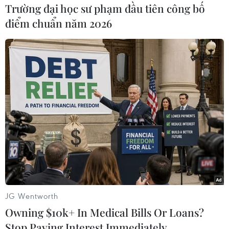
Trường đại học sư phạm đầu tiên công bố
Theo ông, sự hiện diện của tàu khảo sát Oruc
điểm chuẩn năm 2026
Reis trên Địa Trung Hải đã đi ngược lại với
những gì mà Liên minh châu Âu (EU) đã nhất
trí, đó là tiến hành mọi biện pháp ngoại giao để
giảm căng thẳng gia tăng.
Trước đó, Đại diện cấp cao của EU về chính sách
an ninh và đối ngoại Josep Borrell cũng cảnh
báo Thổ Nhĩ Kỳ về quyết định trên, đồng thời
cho biết các nhà lãnh đạo EU sẽ thảo luận vấn
đề này tại hội nghị thượng đỉnh cuối tuần này.
Theo ông Borrell, động thái trên của Thổ Nhĩ Kỳ
"sẽ dẫn đến những căng thẳng mới thay vì góp
JG Wentworth
phần vào nỗ lực giảm leo thang mà EU kêu gọi
Owning $10k+ In Medical Bills Or Loans?
tại cuộc họp hồi đầu tháng này."
Stop Paying Interest Immediately