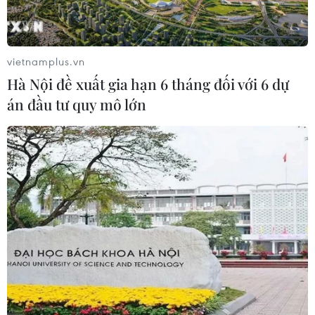
Liên hợp quốc: Xung đột Ukraine trải
qua tháng đẫm máu nhất
vietnamplus.vn
05/08/2026 23:47
Hà Nội đề xuất gia hạn 6 tháng đối với 6 dự
án đầu tư quy mô lớn
Đức điều tra vụ UAV gắn thuốc nổ
xuất hiện tại sân bay
05/08/2026 23:43
Bất ổn địa chính trị kìm hãm tăng
trưởng Eurozone
05/08/2026 22:59