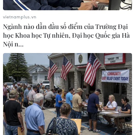
khảo sát địa chấn Oruc Reis tại khu vực tranh
chấp trên Địa Trung Hải.
vietnamplus.vn
Theo Bộ trưởng Năng lượng Thổ Nhĩ Kỳ Fatih
Ngành nào dẫn đầu số điểm của Trường Đại
Donmez cho biết tàu Oruc Reis đã tới điểm đến
học Khoa học Tự nhiên, Đại học Quốc gia Hà
và sẽ bắt đầu công việc. Theo kế hoạch, tàu Oruc
Nội n…
Reis sẽ hoạt động trên Địa Trung Hải đến ngày
22/10.
Động thái trên của Thổ Nhĩ Kỳ đã vấp phải sự
phản đối của nhiều nước, trong đó có hai đồng
minh chính phương Tây của nước này là Mỹ và
Đức.
Đức và Mỹ đều đề nghị Ankara rút tàu khảo sát
Oruc Reis khỏi khu vực tranh chấp trên Địa
Trung Hải, thậm chí Washington còn coi hành
động này là "khiêu khích có tính toán."