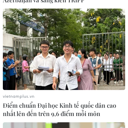
trong lịch sử
04/08/2026 15:17
Tây Ban Nha phát trực tiếp nhật thực
toàn phần từ độ cao 9.000 m
04/08/2026 13:23
Xem thêm
vietnamplus.vn
Điểm chuẩn Đại học Kinh tế quốc dân cao
nhất lên đến trên 9,6 điểm mỗi môn
CƠ QUAN CHỦ QUẢN: THÔNG TẤN XÃ VIỆT NAM