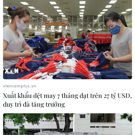
11/10/2020 23:45
Hai tàu Ataman và Cengiz Han của Thổ Nhĩ Kỳ, cùng
với tàu thăm dò Oruc Reis, sẽ tiếp tục công việc tại khu
vực gồm cả đảo Kastellorizo miền Nam của Hy Lạp cho
đến ngày 22/10.
vietnamplus.vn
Xuất khẩu dệt may 7 tháng đạt trên 27 tỷ USD,
duy trì đà tăng trưởng