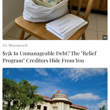
TIN LIÊN QUAN
JG Wentworth
$15k In Unmanageable Debt? The "Relief
Program" Creditors Hide From You