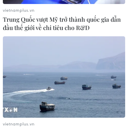
vietnamplus.vn
Trung Quốc vượt Mỹ trở thành quốc gia dẫn
đầu thế giới về chi tiêu cho R&D
Hy Lạp và Thổ Nhĩ Kỳ lập đường dây nóng
nhằm tránh đụng độ
01/10/2020 22:43
Cơ chế mới được thiết kế nhằm giảm nguy cơ xảy ra
các sự cố bất ngờ tại Đông Địa Trung Hải, bao gồm việc
thiết lập một đường dây nóng giữa hai nước.
vietnamplus.vn