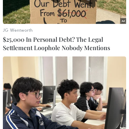
JG Wentworth
$25,000 In Personal Debt? The Legal
Settlement Loophole Nobody Mentions
Tàu khảo sát Oruc Reis của Thổ Nhĩ Kỳ di chuyển ngoài khơi
phía Tây tỉnh Antalya trên Địa Trung Hải ngày 12/8/2020. (Ảnh:
AFP/TTXVN)
Bất chấp sự phản đối của nhiều nước, ngày
14/10, Thổ Nhĩ Kỳ thông báo đã triển khai lại tàu