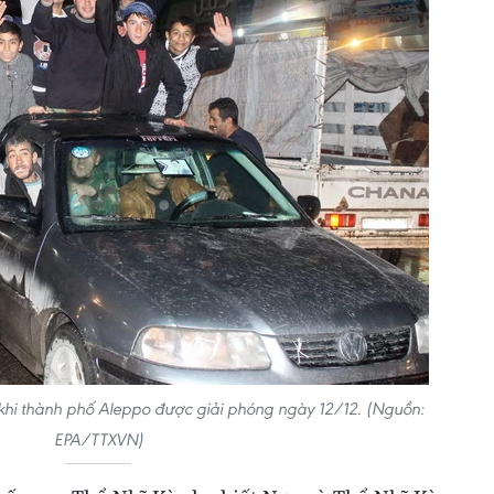
khi thành phố Aleppo được giải phóng ngày 12/12. (Nguồn:
EPA/TTXVN)