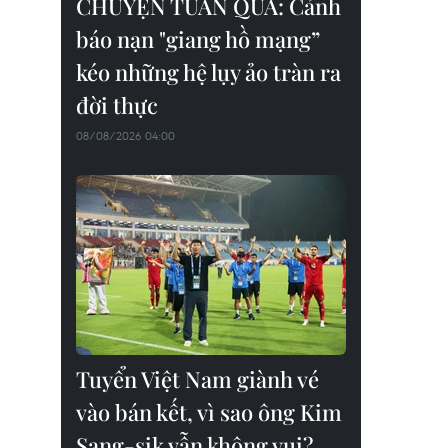
CHUYỆN TUẦN QUA: Cảnh
báo nạn "giang hồ mạng”
kéo những hệ lụy ảo tràn ra
đời thực
08/08/2026 04:00
Tuyển Việt Nam giành vé
vào bán kết, vì sao ông Kim
Sang-sik vẫn không vui?