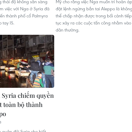
 thái độ không sẵn sàng
Mỹ cho rằng việc Nga muốn trì hoãn á
m việc với Nga ở Syria đã
đặt lệnh ngừng bắn tai Aleppo là khôn
ến thành phố cổ Palmyra
thể chấp nhận được trong bối cảnh tiếp
o tay IS.
tục xảy ra các cuộc tấn công nhằm vào
dân thường.
 Syria chiếm quyền
t toàn bộ thành
po
8
 quân đội Syria cho biết