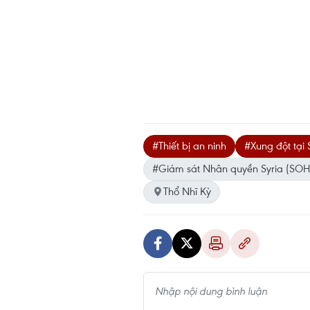
#Thiết bị an ninh
#Xung đột tại 
#Giám sát Nhân quyền Syria (SOH
Thổ Nhĩ Kỳ