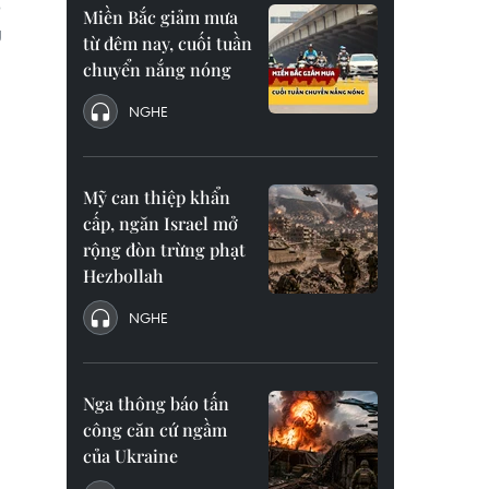
p
Miền Bắc giảm mưa
g
từ đêm nay, cuối tuần
chuyển nắng nóng
NGHE
Mỹ can thiệp khẩn
cấp, ngăn Israel mở
rộng đòn trừng phạt
Hezbollah
NGHE
Nga thông báo tấn
công căn cứ ngầm
của Ukraine