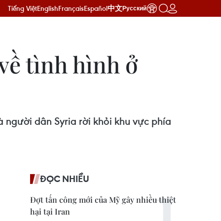
Tiếng Việt
English
Français
Español
中文
Русский
về tình hình ở
 người dân Syria rời khỏi khu vực phía
ĐỌC NHIỀU
Đợt tấn công mới của Mỹ gây nhiều thiệt
hại tại Iran