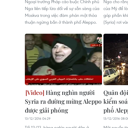
Ngoại trưởng Pháp cáo buộc Chính phủ
Nga cho rằng
Nga liên tiếp lừa dối về sự sẵn sàng của
của Mỹ để là
Moskva trong việc đàm phán một thỏa
góp phần khi
thuận ngừng bắn ở thành phố Aleppo.
(Syria) rơi và
Hàng nghìn người
Quân đội
Syria ra đường mừng Aleppo
kiểm soá
được giải phóng
phố Alep
13/12/2016 04:29
13/12/2016 08:0
Tối 12/12, hàng nghìn người dân ở
Một nguồn tin