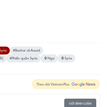
Syria
#Bashar al-Assad
R)
#Phiến quân Syria
Nga
Syria
Theo dõi VietnamPlus
GỬI BÌNH LUẬN