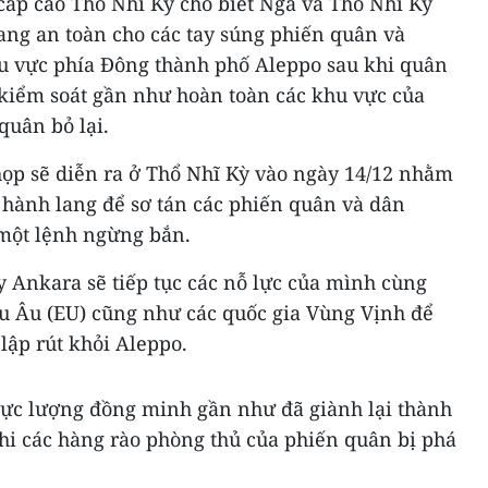
cấp cao Thổ Nhĩ Kỳ cho biết Nga và Thổ Nhĩ Kỳ
ang an toàn cho các tay súng phiến quân và
hu vực phía Đông thành phố Aleppo​ sau khi quân
 kiểm soát gần như hoàn toàn các khu vực của
quân bỏ lại.
họp sẽ diễn ra ở Thổ Nhĩ Kỳ vào ngày 14/12 nhằm
hành lang để sơ tán các phiến quân và dân
 một lệnh ngừng bắn.
 Ankara sẽ tiếp tục các nỗ lực của mình cùng
âu Âu (EU) cũng như các quốc gia Vùng Vịnh để
 lập rút khỏi Aleppo.
 lực lượng đồng minh gần như đã giành lại thành
hi các hàng rào phòng thủ của phiến quân bị phá