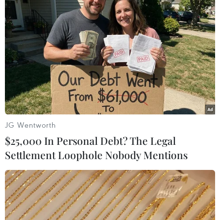
Huy Đồng (Vietnam+)
JG Wentworth
$25,000 In Personal Debt? The Legal
Settlement Loophole Nobody Mentions
#Ngoại hạng Anh
#Chelsea
#MU
#Vô địch