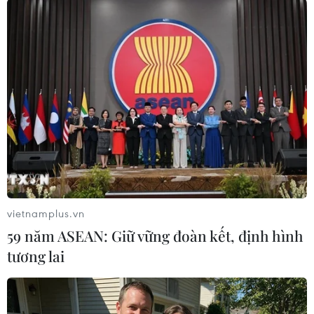
Thủ tướng mới của Anh phải có niềm tin
mãnh liệt vào Brexit
29/03/2019 11:19
Cựu lãnh đạo đảng Bảo thủ Iain Duncan cho rằng Thủ
tướng mới của nước Anh phải là người có niềm tin chắc
chắn vào tiến trình đàm phán Anh rời Liên minh châu
Âu (EU), hay còn gọi là Brexit.
vietnamplus.vn
59 năm ASEAN: Giữ vững đoàn kết, định hình
tương lai