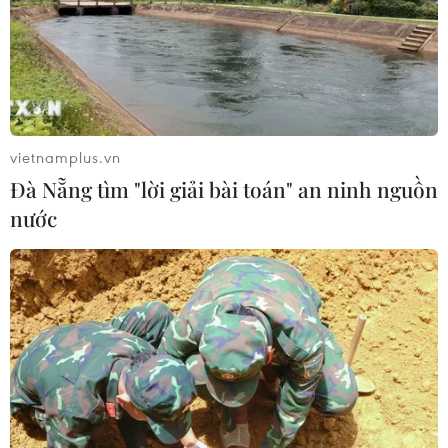
hướng do vật thể bay gần đường
băng
05/08/2026 10:54
Dự luật trừng phạt Nga của
Mỹ có thể khiến châu Âu chịu tác
vietnamplus.vn
động ngược
Đà Nẵng tìm "lời giải bài toán" an ninh nguồn
05/08/2026 04:58
nước
EU tuyên bố vượt qua “phép thử” an
ninh biên giới sau khủng hoảng
Ceuta
05/08/2026 00:37
Nga và Ukraine tiếp tục tấn
công qua lại, thương vong không