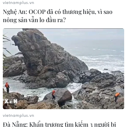
vietnamplus.vn
Nghệ An: OCOP đã có thương hiệu, vì sao
nông sản vẫn lo đầu ra?
CƠ QUAN CHỦ QUẢN: THÔNG TẤN XÃ VIỆT NAM
Tổng Biên tập: TRẦN TIẾN DUẨN
Phó Tổng Biên tập: NGUYỄN THỊ TÁM, KHÚC THANH
THỦY
Sở hữu trí tuệ
Quy định sử dụng
RSS
Hỗ trợ
Ngôn ngữ
TTXVN
Dịch vụ tin
Quảng cáo
Liên hệ
vietnamplus.vn
Đà Nẵng: Khẩn trương tìm kiếm 3 người bị