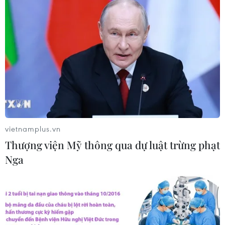
Ba Lan thảo luận việc thành lập căn
cứ quân sự thường trực với Mỹ
06/08/2026 00:06
Liên hợp quốc: Xung đột Ukraine trải
qua tháng đẫm máu nhất
05/08/2026 23:47
vietnamplus.vn
Thượng viện Mỹ thông qua dự luật trừng phạt
Đức điều tra vụ UAV gắn thuốc nổ
Nga
xuất hiện tại sân bay
05/08/2026 23:43
Bất ổn địa chính trị kìm hãm tăng