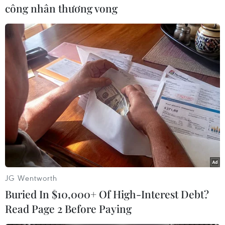
Theo dõi VietnamPlus
công nhân thương vong
TIN LIÊN QUAN
JG Wentworth
Buried In $10,000+ Of High-Interest Debt?
Read Page 2 Before Paying