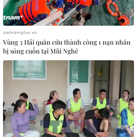
nói rằng Anh cần nói rõ với EU về những gì nước này
muốn thực hiện liên quan Brexit, muộn nhất là ngày
12/4, nếu Quốc hội Anh không thông qua.
vietnamplus.vn
Vùng 3 Hải quân cứu thành công 1 nạn nhân
bị sóng cuốn tại Mũi Nghê
Hạ viện Anh bắt đầu bỏ phiếu lần thứ ba