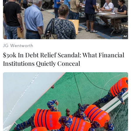
JG Wentworth
$30k In Debt Relief Scandal: What Financial
Institutions Quietly Conceal
EU: Anh vẫn còn hạn chót ngày 12/4 để
quyết định về thỏa thuận Brexit
29/03/2019 14:29
Trưởng đoàn đàm phán Brexit của Liên minh châu Âu