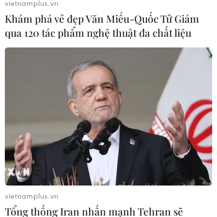
vietnamplus.vn
Khám phá vẻ đẹp Văn Miếu-Quốc Tử Giám
qua 120 tác phẩm nghệ thuật đa chất liệu
Vấn đề Brexit: Hạ viện Anh bác bỏ 'thỏa
thuận ly hôn' lần thứ ba
29/03/2019 15:08
Với 286 phiếu thuận và 344 phiếu chống, Hạ viện Anh
lần thứ 3 đã bác bỏ thỏa thuận Brexit. Động thái này có
thể dẫn đến "thảm họa" Anh rời EU không có thỏa
thuận.
vietnamplus.vn
Tổng thống Iran nhấn mạnh Tehran sẽ