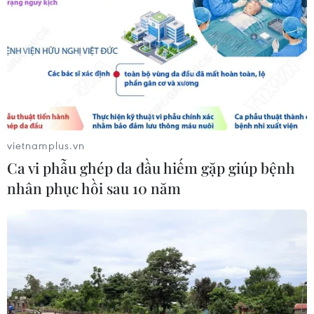
trưởng Eurozone
05/08/2026 22:59
Tổng thống Nga thay đổi vị
trí các chỉ huy tại mặt trận Ukraine
05/08/2026 15:26
vietnamplus.vn
Ca vi phẫu ghép da đầu hiếm gặp giúp bệnh
nhân phục hồi sau 10 năm
Đâm dao ở trung tâm London, một
nữ nghi phạm bị bắt giữ
05/08/2026 15:07
Nhiều chuyến bay tại Đức chuyển