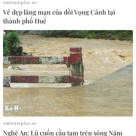
vietnamplus.vn
Vẻ đẹp lãng mạn của đồi Vọng Cảnh tại
thành phố Huế
Nga thoái vốn nhà nước khỏi Sân bay
Quốc tế Sheremetyevo
07/08/2026 00:22
Nga thông báo tấn công căn
cứ ngầm của Ukraine
06/08/2026 16:21
Tây Ban Nha: 100 người thiệt mạng
trong vụ vượt biển ồ ạt vào Ceuta
vietnamplus.vn
06/08/2026 16:03
Nghệ An: Lũ cuốn cầu tạm trên sông Nậm