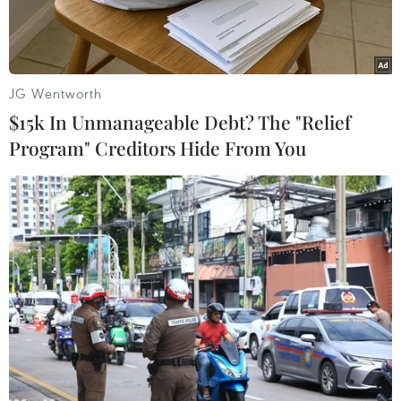
JG Wentworth
$15k In Unmanageable Debt? The "Relief
Program" Creditors Hide From You
Anh đang bế tắc trước ngưỡng cửa Brexit. (Nguồn:
AFP/TTXVN)
Thủ tướng Anh Theresa May ngày 29/3 cho biết,
quyết định "nghiêm trọng" của các nghị sĩ nước
này khi bác bỏ lần 3 thỏa thuận Brexit của bà
đồng nghĩa với việc Quốc hội Anh đã cạn kiệt
các phương án về cách thức Anh rời khỏi Liên