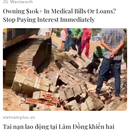
JG Wentworth
Owning $10k+ In Medical Bills Or Loans?
Stop Paying Interest Immediately
#Brexit
#Thỏa thuận
#Quốc hội Anh
#Thủ tướng Anh Theresa May
#Hạ viện
Anh
vietnamplus.vn
Tai nạn lao động tại Lâm Đồng khiến hai