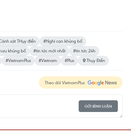
Cảnh sát THụy điển
#Nghi can khủng bố
ưu khủng bố
#tin tức mới nhất
#tin tức 24h
#VietnamPlus
#Vietnam
#Plus
Thụy Điển
Theo dõi VietnamPlus
GỬI BÌNH LUẬN