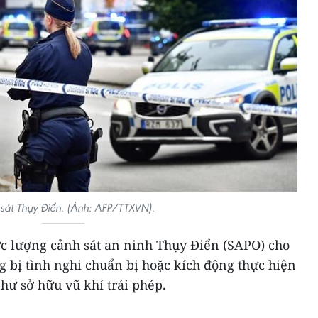
sát Thụy Điển. (Ảnh: AFP/TTXVN).
ực lượng cảnh sát an ninh Thụy Điển (SAPO) cho
ng bị tình nghi chuẩn bị hoặc kích động thực hiện
ư sở hữu vũ khí trái phép.