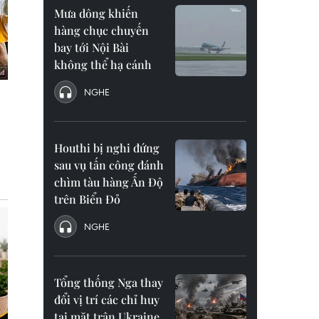
Mưa dông khiến
hàng chục chuyến
bay tới Nội Bài
không thể hạ cánh
NGHE
Houthi bị nghi đứng
sau vụ tấn công đánh
chìm tàu hàng Ấn Độ
trên Biển Đỏ
NGHE
Tổng thống Nga thay
đổi vị trí các chỉ huy
tại mặt trận Ukraine