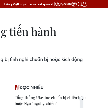
Tiếng Việt
English
Français
Español
中文
Русский
g tiến hành
g bị tình nghi chuẩn bị hoặc kích động
ĐỌC NHIỀU
Tổng thống Ukraine chuẩn bị chiến lược
buộc Nga “ngừng chiến”