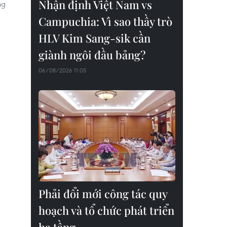
Nhận định Việt Nam vs
ng
Campuchia: Vì sao thầy trò
HLV Kim Sang-sik cần
giành ngôi đầu bảng?
06/08/2026 11:05
Phải đổi mới công tác quy
hoạch và tổ chức phát triển