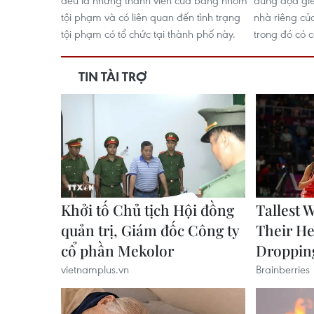
đều là những thành viên của băng nhóm
dung dọa giết
tội phạm và có liên quan đến tình trạng
nhà riêng của
tội phạm có tổ chức tại thành phố này.
trong đó có 