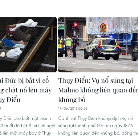
 Đức bị bắt vì cố
Thụy Điển: Vụ nổ súng tại
g chất nổ lên máy
Malmo không liên quan đế
ụy Điển
khủng bố
9
19/06/2018 00:08
y Điển cho biết một thanh
Cảnh sát Thụy Điển khẳng định vụ nổ
0 tuổi đã bị bắt vì tình nghi
súng tại thành phố Malmo ngày 18/6
ổ lên một máy bay ở Thụy
không liên quan đến khủng bố, đồng th