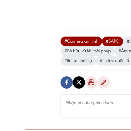
#Camera an ninh
#SAPO
#
#Sở hữu vũ khí trái phép
#Âm m
#tin tức thời sự
#tin tức quốc tế