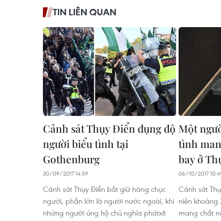
TIN LIÊN QUAN
Cảnh sát Thụy Điển đụng độ
Một người
người biểu tình tại
tình man
Gothenburg
bay ở Th
30/09/2017 14:59
06/10/2017 10:4
Cảnh sát Thụy Điển bắt giữ hàng chục
Cảnh sát Thụ
người, phần lớn là người nước ngoài, khi
niên khoảng 2
những người ủng hộ chủ nghĩa phátxít
mang chất n