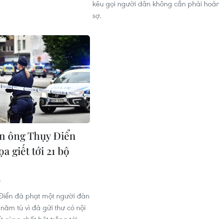
kêu gọi người dân không cần phải hoả
sợ.
n ông Thụy Điển
ọa giết tới 21 bộ
8
Điển đã phạt một người đàn
 năm tù vì đã gửi thư có nội