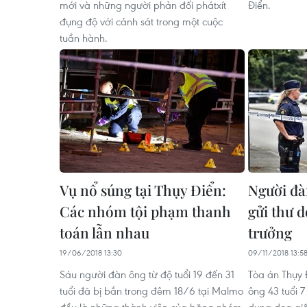
mới và những người phản đối phátxít
Điển.
đụng độ với cảnh sát trong một cuộc
tuần hành.
Vụ nổ súng tại Thụy Điển:
Người đà
Các nhóm tội phạm thanh
gửi thư d
toán lẫn nhau
trưởng
19/06/2018 13:30
09/11/2018 13:5
Sáu người đàn ông từ độ tuổi 19 đến 31
Tòa án Thụy 
tuổi đã bị bắn trong đêm 18/6 tại Malmo
ông 43 tuổi 7