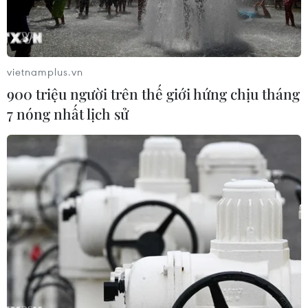
vietnamplus.vn
900 triệu người trên thế giới hứng chịu tháng
7 nóng nhất lịch sử
Người dân ở Donetsk trên một chuyến xe sơ tán đến Nga ngày
18/2. (Ảnh: AP)
Hãng tin TASS cho biết chính quyền tỉnh Rostov
(Liên bang Nga), giáp ranh với vùng Donbass ở
miền Đông Ukraine, vừa ban bố áp dụng quy