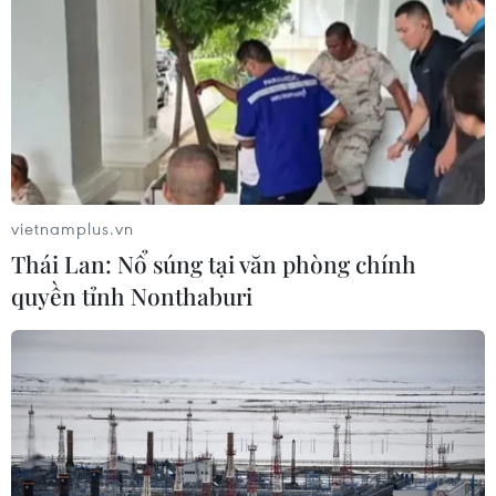
vietnamplus.vn
Thái Lan: Nổ súng tại văn phòng chính
quyền tỉnh Nonthaburi