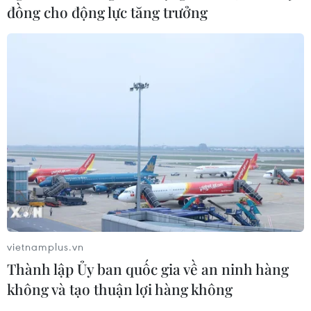
đồng cho động lực tăng trưởng
mạnh ở miền Đông Ukraine
19/02/2022 07:25
Theo OSCE, số vụ vi phạm lệnh ngừng bắn tại miền
Đông Ukraine hiện tương đương số vụ ghi nhận trước
khi các bên xung đột đạt được thỏa thuận ngừng bắn
vào tháng 7/2020.
vietnamplus.vn
Thành lập Ủy ban quốc gia về an ninh hàng
không và tạo thuận lợi hàng không