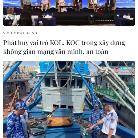
vietnamplus.vn
Phát huy vai trò KOL, KOC trong xây dựng
không gian mạng văn minh, an toàn
Xuất hiện một vụ nổ lớn tại khu vực miền
Đông của Ukraine
18/02/2022 23:33
Một vụ nổ lớn đã xảy ra vào chiều ngày 18/2 tại trung
tâm thành phố Donetsk ở miền Đông Ukraine, nhưng
chưa có thông báo về thiệt hại hay thương vong.