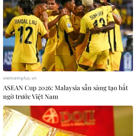
của Pháp vào mức nguy cơ cháy
rừng cao
08/08/2026 23:59
Iceland trước cuộc trưng cầu ý dân
về nối lại đàm phán gia nhập EU
08/08/2026 07:54
vietnamplus.vn
Italy bác tối hậu thư của Tây Ban Nha
ASEAN Cup 2026: Malaysia sẵn sàng tạo bất
về kiểm soát biên giới
ngờ trước Việt Nam
08/08/2026 07:27
EU triển khai mạng vệ tinh riêng,
củng cố chủ quyền số