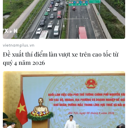
07/08/2026 04:05
Nga thoái vốn nhà nước khỏi Sân bay
Quốc tế Sheremetyevo
07/08/2026 00:22
vietnamplus.vn
Đề xuất thí điểm làn vượt xe trên cao tốc từ
quý 4 năm 2026
Nga thông báo tấn công căn
cứ ngầm của Ukraine
06/08/2026 16:21
Tây Ban Nha: 100 người thiệt mạng
trong vụ vượt biển ồ ạt vào Ceuta
06/08/2026 16:03