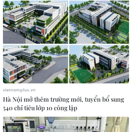
#Đông Ukraine
#Vùng Donbass
#Tình trạng khẩn cấp
vietnamplus.vn
#Người tị nạn
#Lệnh ngừng bắn
#Tổng động viên
Hà Nội mở thêm trường mới, tuyển bổ sung
Nga
540 chỉ tiêu lớp 10 công lập