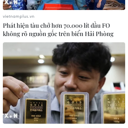
vietnamplus.vn
Phát hiện tàu chở hơn 70.000 lít dầu FO
không rõ nguồn gốc trên biển Hải Phòng
Tổng Thư ký LHQ nhấn mạnh giải pháp
ngoại giao cho khủng hoảng Ukraine
18/02/2022 23:34
Tổng Thư ký Liên hợp quốc António Guterres đã kêu gọi