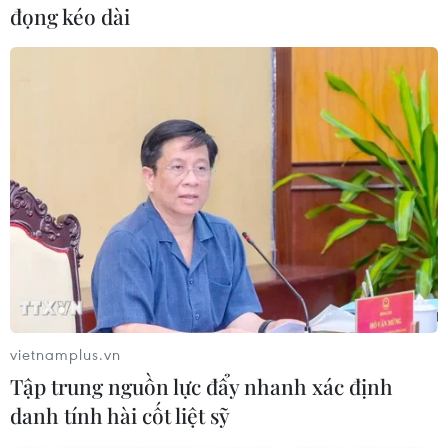
dân Lugansk tự xưng ngày 18/2 đã thông báo về
đọng kéo dài
việc sơ tán người dân khỏi khu vực này sang
lãnh thổ Nga.
Theo giới chức Cộng hòa nhân dân Lugansk tự
xưng, hoạt động sơ tán đối với 10.000 người ở
khu vực này đang được lên kế hoạch.
Trước đó, khoảng 25.000 người khác đã tự rời
khỏi khu vực này.
Trong một diễn biến mới nhất, ngày 19/2, hai
chính quyền tự xưng này đã phát lệnh tổng
động viên./.
vietnamplus.vn
(TTXVN/Vietnam+)
Tập trung nguồn lực đẩy nhanh xác định
danh tính hài cốt liệt sỹ