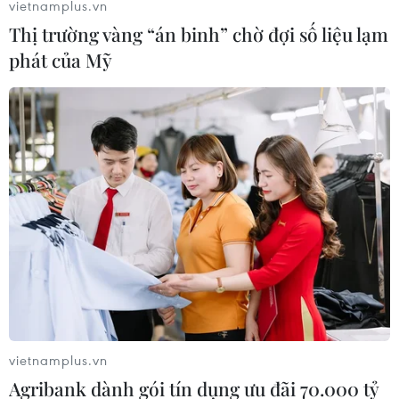
vietnamplus.vn
các bên liên quan cuộc xung đột ở Ukraine có biện
Thị trường vàng “án binh” chờ đợi số liệu lạm
pháp giảm leo thang, trong đó nhấn mạnh giải pháp
phát của Mỹ
ngoại giao cho căng thẳng hiện nay.
vietnamplus.vn
Agribank dành gói tín dụng ưu đãi 70.000 tỷ
OSCE: Số vụ vi phạm lệnh ngừng bắn tăng