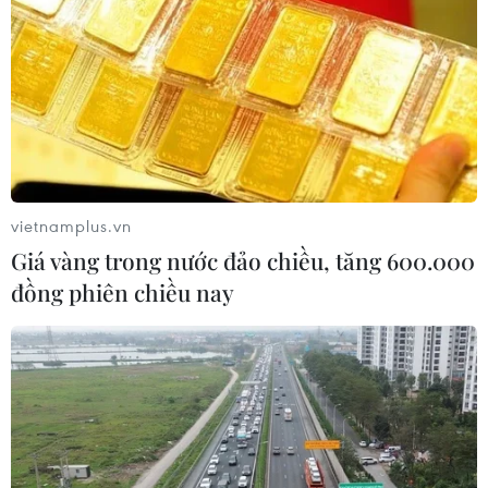
08/08/2026 04:15
Liên hợp quốc kêu gọi chấm dứt tấn
công dân thường trong xung đột
Nga-Ukraine
07/08/2026 04:29
vietnamplus.vn
Giá vàng trong nước đảo chiều, tăng 600.000
Chính sách nhà ở của nước Anh -
đồng phiên chiều nay
Góc tham chiếu cho Việt Nam
07/08/2026 04:08
Bỉ tìm ra hướng đi mới trong điều trị
ung thư gan di căn